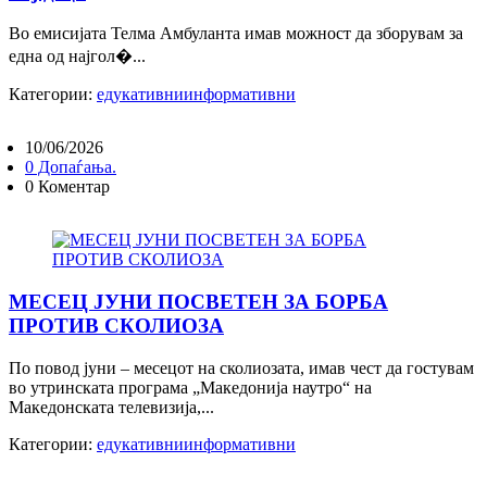
Во емисијата Телма Амбуланта имав можност да зборувам за
една од најгол�...
Категории:
едукативни
информативни
10/06/2026
0 Допаѓања.
0 Коментар
МЕСЕЦ ЈУНИ ПОСВЕТЕН ЗА БОРБА
ПРОТИВ СКОЛИОЗА
По повод јуни – месецот на сколиозата, имав чест да гостувам
во утринската програма „Македонија наутро“ на
Македонската телевизија,...
Категории:
едукативни
информативни