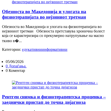
Обезноста во Македонија и улогата на
физиотерапијата во нејзиниот третман
Обезноста во Македонија и улогата на физиотерапијата во
нејзиниот третман Обезноста претставува хронична болест
која се карактеризира со прекумерно натрупување на масно
ткиво в�...
Категории:
едукативни
информативни
05/06/2026
0 Допаѓања.
0 Коментар
Рентген снимка и физиотерапевтска проценка –
заеднички пристап до точна дијагноза