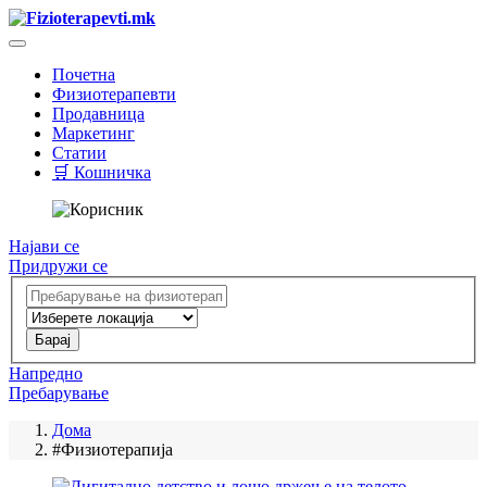
Почетна
Физиотерапевти
Продавница
Маркетинг
Статии
🛒 Кошничка
Најави се
Придружи се
Напредно
Пребарување
Дома
#Физиотерапија