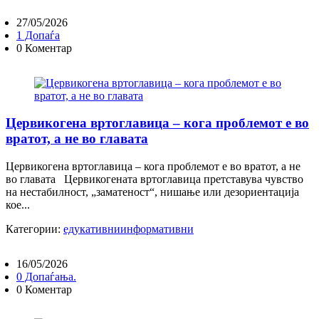
27/05/2026
1 Допаѓа
0 Коментар
Цервикогена вртоглавица – кога проблемот е во
вратот, а не во главата
Цервикогена вртоглавица – кога проблемот е во вратот, а не
во главата Цервикогената вртоглавица претставува чувство
на нестабилност, „заматеност“, нишање или дезориентација
кое...
Категории:
едукативни
информативни
16/05/2026
0 Допаѓања.
0 Коментар