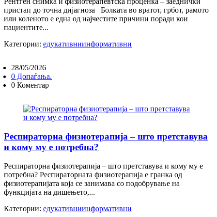
Рентген снимка и физиотерапевтска проценка – заеднички
пристап до точна дијагноза Болката во вратот, грбот, рамото
или коленото е една од најчестите причини поради кои
пациентите...
Категории:
едукативни
информативни
28/05/2026
0 Допаѓања.
0 Коментар
Респираторна физиотерапија – што претставува
и кому му е потребна?
Респираторна физиотерапија – што претставува и кому му е
потребна? Респираторната физиотерапија е гранка од
физиотерапијата која се занимава со подобрување на
функцијата на дишењето,...
Категории:
едукативни
информативни