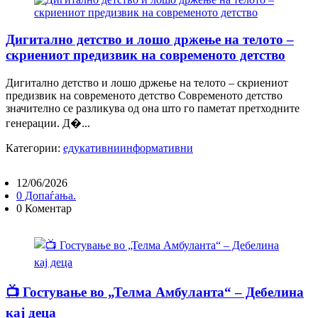
Дигитално детство и лошо држење на телото –
скриениот предизвик на современото детство
Дигитално детство и лошо држење на телото – скриениот
предизвик на современото детство Современото детство
значително се разликува од она што го паметат претходните
генерации. Д�...
Категории:
едукативни
информативни
12/06/2026
0 Допаѓања.
0 Коментар
📺 Гостување во „Телма Амбуланта“ – Дебелина
кај деца