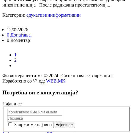
инконтиненција После радикална простатектомиј...
Категории:
едукативни
информативни
12/05/2026
0 Допаѓања.
0 Коментар
1
2
Физиотерапевти.мк © 2024 | Сите права се задржани |
Изработено со 🤍 од:
WEB.MK
Потребна ви е консултација?
Најави се
Задржи ме најавен