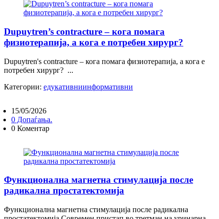
Dupuytren’s contracture – кога помага
физиотерапија, а кога е потребен хирург?
Dupuytren's contracture – кога помага физиотерапија, а кога е
потребен хирург? ...
Категории:
едукативни
информативни
15/05/2026
0 Допаѓања.
0 Коментар
Функционална магнетна стимулација после
радикална простатектомија
Функционална магнетна стимулација после радикална
простатектомија Современ пристап во третман на уринарна