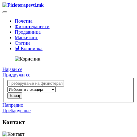
Почетна
Физиотерапевти
Продавница
Маркетинг
Статии
🛒 Кошничка
Најави се
Придружи се
Напредно
Пребарување
Контакт