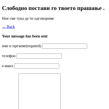
Слободно постави го твоето прашање .
Ние сме тука да ти одговориме
← Back
Your message has been sent
име и презиме
(required)
телефон
е-маил