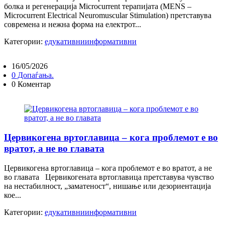
болка и регенерација Microcurrent терапијата (MENS –
Microcurrent Electrical Neuromuscular Stimulation) претставува
современа и нежна форма на електрот...
Категории:
едукативни
информативни
16/05/2026
0 Допаѓања.
0 Коментар
Цервикогена вртоглавица – кога проблемот е во
вратот, а не во главата
Цервикогена вртоглавица – кога проблемот е во вратот, а не
во главата Цервикогената вртоглавица претставува чувство
на нестабилност, „заматеност“, нишање или дезориентација
кое...
Категории:
едукативни
информативни