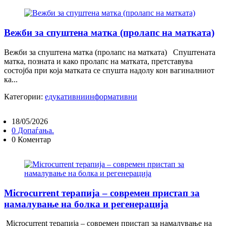
Вежби за спуштена матка (пролапс на матката)
Вежби за спуштена матка (пролапс на матката) Спуштената
матка, позната и како пролапс на матката, претставува
состојба при која матката се спушта надолу кон вагиналниот
ка...
Категории:
едукативни
информативни
18/05/2026
0 Допаѓања.
0 Коментар
Microcurrent терапија – современ пристап за
намалување на болка и регенерација
Microcurrent терапија – современ пристап за намалување на