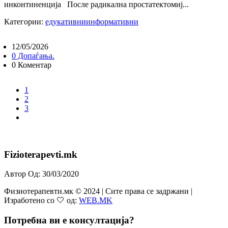
инконтиненција После радикална простатектомиј...
Категории:
едукативни
информативни
12/05/2026
0 Допаѓања.
0 Коментар
1
2
3
Fizioterapevti.mk
Автор Од: 30/03/2020
Физиотерапевти.мк © 2024 | Сите права се задржани |
Изработено со 🤍 од:
WEB.MK
Потребна ви е консултација?