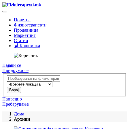
Почетна
Физиотерапевти
Продавница
Маркетинг
Статии
🛒 Кошничка
Најави се
Придружи се
Напредно
Пребарување
Дома
Архиви