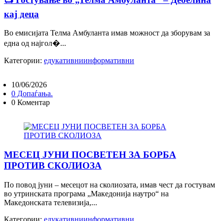
кај деца
Во емисијата Телма Амбуланта имав можност да зборувам за
една од најгол�...
Категории:
едукативни
информативни
10/06/2026
0 Допаѓања.
0 Коментар
МЕСЕЦ ЈУНИ ПОСВЕТЕН ЗА БОРБА
ПРОТИВ СКОЛИОЗА
По повод јуни – месецот на сколиозата, имав чест да гостувам
во утринската програма „Македонија наутро“ на
Македонската телевизија,...
Категории:
едукативни
информативни