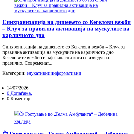
Синхронизација на дишењето со Кегелови вежби
– Клуч за правилна активација на мускулите на
карличното дно
Синхронизација на дишењето со Кегелови вежби – Клуч за
правилна активација на мускулите на карличното дно
Кегеловите вежби се најефикасни кога се изведуваат
правилно. Современат...
Категории:
едукативни
информативни
14/07/2026
0 Допаѓања.
0 Коментар
📺 Гостување во „Телма Амбуланта“ – Дебелина