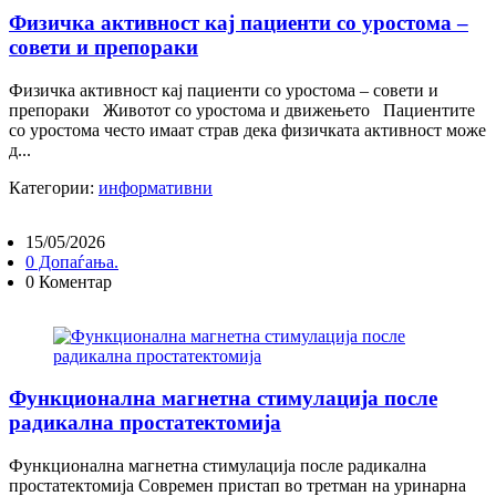
Физичка активност кај пациенти со уростома –
совети и препораки
Физичка активност кај пациенти со уростома – совети и
препораки Животот со уростома и движењето Пациентите
со уростома често имаат страв дека физичката активност може
д...
Категории:
информативни
15/05/2026
0 Допаѓања.
0 Коментар
Функционална магнетна стимулација после
радикална простатектомија
Функционална магнетна стимулација после радикална
простатектомија Современ пристап во третман на уринарна