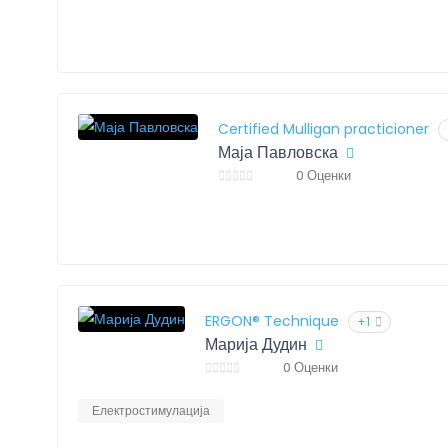
Certified Mulligan practicioner
Маја Павловска
0 Оценки
ERGON® Technique
+1
Марија Дудин
0 Оценки
Електростимулација