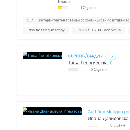
Блаже
1 Оценки
CPAP - интермитентен третман со континуиран позитивен в
Easy flossing therapy
ERGON® IASTM Technique
CUPPING/Вендузи
+5
Тања Ѓеорѓиевска
0 Оценки
Certified Mulligan pr
0 Оценки