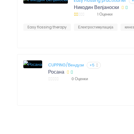
Easy Flossing practitioner
Никодин Велјаноски
1 Оценки
Easy flossing therapy
Електростимулација
кине
CUPPING/Вендузи
+5
Росана
0 Оценки