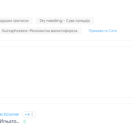
оздушен притисок
Dry needling - Сува пункција
Gunaphoresis-Резонантна магнетофореза
Прикажи ги Сите
acticioner
+4
Ивана Давидовска Игњатова