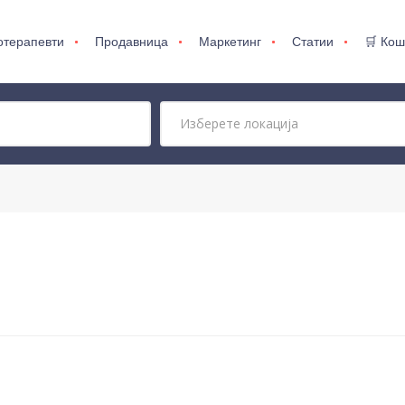
отерапевти
Продавница
Маркетинг
Статии
🛒 Кош