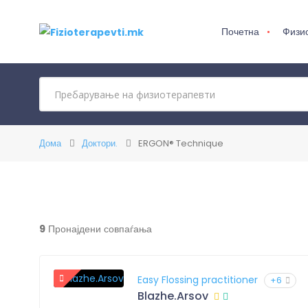
Почетна
Физи
Дома
Доктори.
ERGON® Technique
9
Пронајдени совпаѓања
Easy Flossing practitioner
+6
Blazhe.Arsov