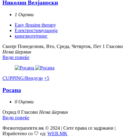
Никодин Велјаноски
1 Оценки
Easy flossing therapy
Електростимулација
кинезиотејпинг
Скопје
Понеделник, Вто, Среда, Четврток, Пет
1 Гласови
Нема термин
Види повеќе
CUPPING/Вендузи
+5
Росана
0 Оценки
Охрид
0 Гласови
Нема термин
Види повеќе
Физиотерапевти.мк © 2024 | Сите права се задржани |
Изработено со 🤍 од:
WEB.MK