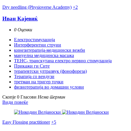
Dry needling (Physioverse Academy)
+2
Иван Кајевиќ
0 Оценки
Електростимулација
Интерферентни струии
кинезитерапија-медицински вежби
мануелна медицинска масажа
ТЕНС- транскутана електро нервно стимулација
Прикажи ги Сите
терапевтски ултразвук (фонофореза)
Терапија со вендузи
третман на тригер точки
физиотерапија во домашни услови
Скопје
0 Гласови
Нема термин
Види повеќе
Easy Flossing practitioner
+5