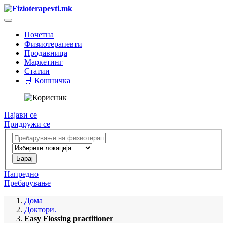
Почетна
Физиотерапевти
Продавница
Маркетинг
Статии
🛒 Кошничка
Најави се
Придружи се
Напредно
Пребарување
Дома
Доктори.
Easy Flossing practitioner