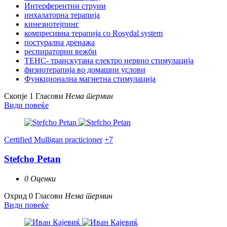
Интерферентни струии
инхалаторна терапија
кинезиотејпинг
компресивна терапија со Rosydal system
постурална дренажа
респираторни вежби
ТЕНС- транскутана електро нервно стимулација
физиотерапија во домашни услови
Функционална магнетна стимулација
Скопје
1 Гласови
Нема термин
Види повеќе
Certified Mulligan practicioner
+7
Stefcho Petan
0 Оценки
Охрид
0 Гласови
Нема термин
Види повеќе