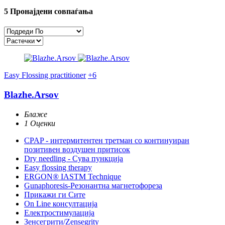
5
Пронајдени совпаѓања
Easy Flossing practitioner
+6
Blazhe.Arsov
Блаже
1 Оценки
CPAP - интермитентен третман со континуиран
позитивен воздушен притисок
Dry needling - Сува пункција
Easy flossing therapy
ERGON® IASTM Technique
Gunaphoresis-Резонантна магнетофореза
Прикажи ги Сите
On Line консултација
Електростимулација
Зенсегрити/Zensegrity