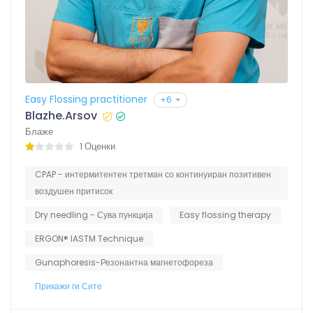
Easy Flossing practitioner
+6
Blazhe.Arsov
Блаже
1 Оценки
CPAP - интермитентен третман со континуиран позитивен
воздушен притисок
Dry needling - Сува пункција
Easy flossing therapy
ERGON® IASTM Technique
Gunaphoresis-Резонантна магнетофореза
Прикажи ги Сите