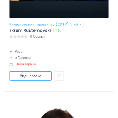
Kинезиотејпинг практичар (CKTP)
+5
Ekrem Rustemovski
0 Оценки
Ресен
0 Гласови
Нема термин
Види повеќе