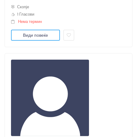
Скопје
1 Гласови
Нема термин
Види повеќе