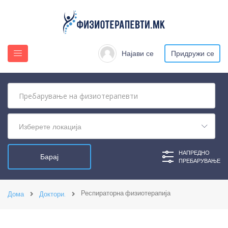
Најави се
Придружи се
Изберете локација
НАПРЕДНО
ПРЕБАРУВАЊЕ
Респираторна физиотерапија
Дома
Доктори.