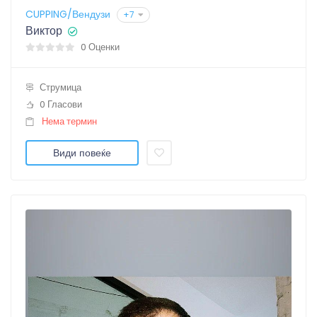
CUPPING/Вендузи
+7
Виктор
0 Оценки
Струмица
0 Гласови
Нема термин
Види повеќе