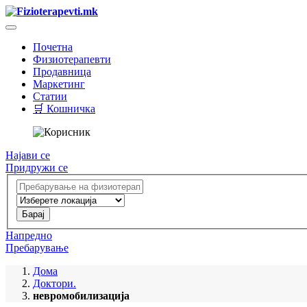
Почетна
Физиотерапевти
Продавница
Маркетинг
Статии
🛒 Кошничка
Најави се
Придружи се
Напредно
Пребарување
Дома
Доктори.
невромобилизација