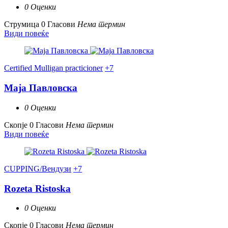
0 Оценки
Струмица
0 Гласови
Нема термин
Види повеќе
Certified Mulligan practicioner
+7
Маја Павловска
0 Оценки
Скопје
0 Гласови
Нема термин
Види повеќе
CUPPING/Вендузи
+7
Rozeta Ristoska
0 Оценки
Скопје
0 Гласови
Нема термин