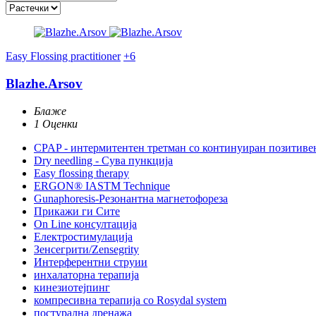
Easy Flossing practitioner
+6
Blazhe.Arsov
Блаже
1 Оценки
CPAP - интермитентен третман со континуиран позитиве
Dry needling - Сува пункција
Easy flossing therapy
ERGON® IASTM Technique
Gunaphoresis-Резонантна магнетофореза
Прикажи ги Сите
On Line консултација
Електростимулација
Зенсегрити/Zensegrity
Интерферентни струии
инхалаторна терапија
кинезиотејпинг
компресивна терапија со Rosydal system
постурална дренажа