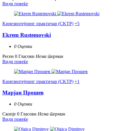
Види повеќе
Kинезиотејпинг практичар (CKTP)
+5
Ekrem Rustemovski
0 Оценки
Ресен
0 Гласови
Нема термин
Види повеќе
Kинезиотејпинг практичар (CKTP)
+1
Марјан Прошев
0 Оценки
Скопје
0 Гласови
Нема термин
Види повеќе