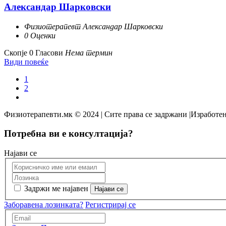
Александар Шарковски
Физиотерапевт Александар Шарковски
0 Оценки
Скопје
0 Гласови
Нема термин
Види повеќе
1
2
Физиотерапевти.мк © 2024 | Сите права се задржани |Изработен
Потребна ви е консултација?
Најави се
Задржи ме најавен
Заборавена лозинката?
Регистрирај се