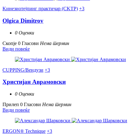
Kинезиотејпинг практичар (CKTP)
+3
Olgica Dimitrov
0 Оценки
Скопје
0 Гласови
Нема термин
Види повеќе
CUPPING/Вендузи
+3
Христијан Аврамовски
0 Оценки
Прилеп
0 Гласови
Нема термин
Види повеќе
ERGON® Technique
+3