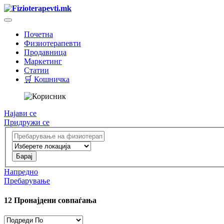
Почетна
Физиотерапевти
Продавница
Маркетинг
Статии
🛒 Кошничка
Најави се
Придружи се
Напредно
Пребарување
12
Пронајдени совпаѓања