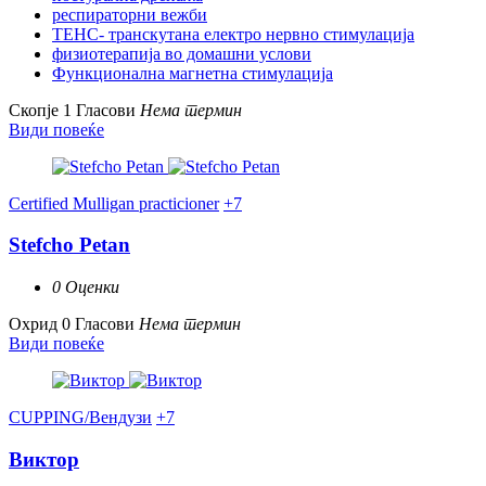
респираторни вежби
ТЕНС- транскутана електро нервно стимулација
физиотерапија во домашни услови
Функционална магнетна стимулација
Скопје
1 Гласови
Нема термин
Види повеќе
Certified Mulligan practicioner
+7
Stefcho Petan
0 Оценки
Охрид
0 Гласови
Нема термин
Види повеќе
CUPPING/Вендузи
+7
Виктор