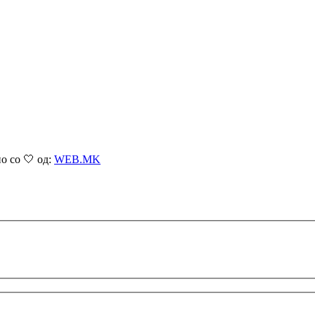
о со 🤍 од:
WEB.MK