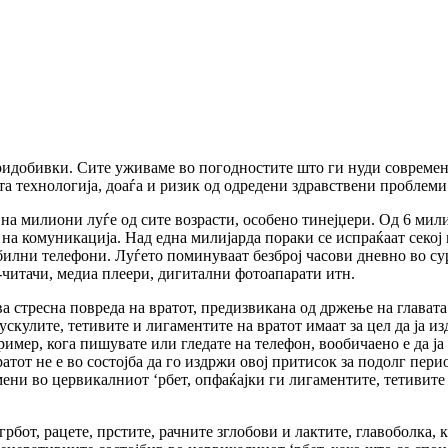
придобивки. Сите уживаме во погодностите што ги нуди современ
та технологија, доаѓа и ризик од одредени здравствени проблеми
а милиони луѓе од сите возрасти, особено тинејџери. Од 6 мили
а комуникација. Над една милијарда пораки се испраќаат секој м
ни телефони. Луѓето поминуваат безброј часови дневно во сурфа
е-читачи, медиа плеери, дигитални фотоапарати итн.
тресна повреда на вратот, предизвикана од држење на главата 
Мускулите, тетивите и лигаментите на вратот имаат за цел да ја и
имер, кога пишувате или гледате на телефон, вообичаено е да ја 
атот не е во состојба да го издржи овој притисок за подолг пери
мени во цервикалниот ‘рбет, опфаќајки ги лигаментите, тетивите
рбот, рацете, прстите, рачните зглобови и лактите, главоболка,