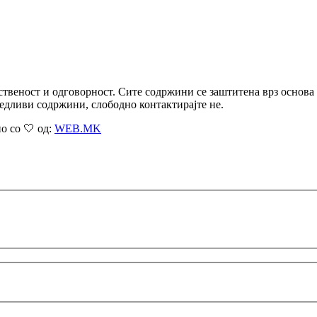
ственост и одговорност. Сите содржини се заштитена врз основа
едливи содржини, слободно контактирајте не.
о со 🤍 од:
WEB.MK