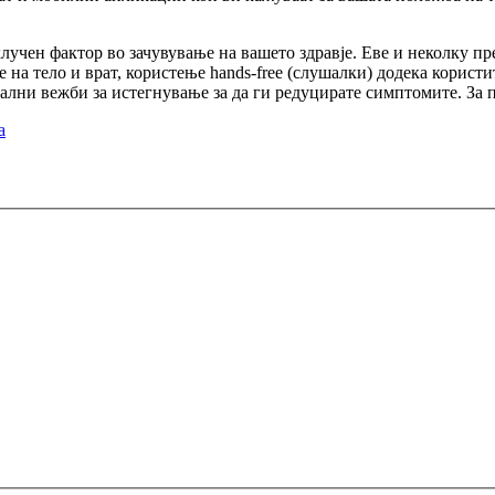
учен фактор во зачувување на вашето здравје. Еве и неколку пр
е на тело и врат, користење hands-free (слушалки) додека користит
мални вежби за истегнување за да ги редуцирате симптомите. За 
a