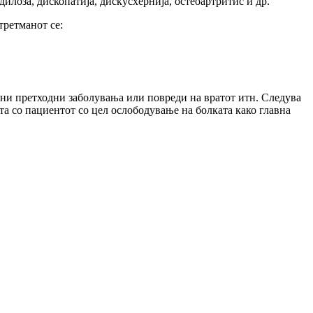
дилоза, дископатија, дискусхернија, остеоартритис и др.
третманот се:
лни претходни заболувања или повреди на вратот итн. Следува
та со пациентот со цел ослободување на болката како главна