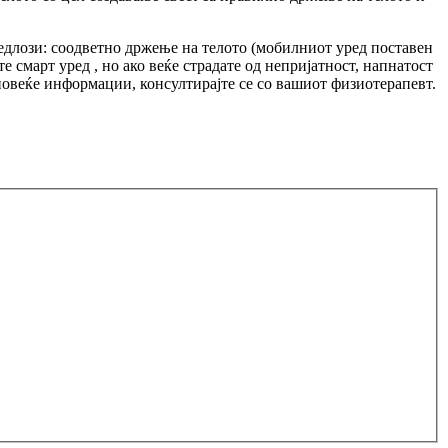
едлози: соодветно држење на телото (мобилниот уред поставен
е смарт уред , но ако веќе страдате од непријатност, напнатост
повеќе информации, консултирајте се со вашиот физиотерапевт.