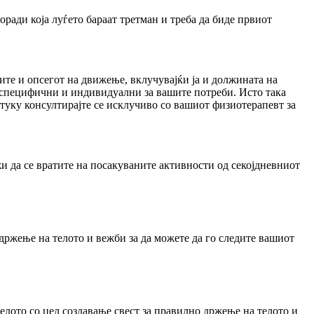
ради која луѓето бараат третман и треба да биде првиот
те и опсегот на движење, вклучувајќи ја и должината на
 специфични и индивидуални за вашите потреби. Исто така
туку консултирајте се исклучиво со вашиот физиотерапевт за
и да се вратите на посакуваните активности од секојдневниот
 држење на телото и вежби за да можете да го следите вашиот
елото со цел создавање свест за правилно држење на телото и