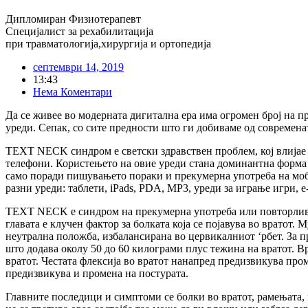
Дипломиран Физиотерапевт
Специјалист за рехабилитација
при травматологија,хирургија и ортопедија
септември 14, 2019
13:43
Нема Коментари
Да се живее во модерната дигитална ера има огромен број на 
уреди. Сепак, со сите предности што ги добиваме од современа
TEXT NECK синдром е светски здравствен проблем, кој влијае н
телефони. Користењето на овие уреди стана доминантна форма н
само поради пишувањето пораки и прекумерна употреба на мобил
разни уреди: таблети, iPads, PDA, MP3, уреди за играње игри, 
TEXT NECK е синдром на прекумерна употреба или повторлива с
главата е клучен фактор за болката која се појавува во вратот. 
неутрална положба, избалансирана во цервикалниот ‘рбет. За пр
што додава околу 50 до 60 килограми плус тежина на вратот. Вр
вратот. Честата флексија во вратот нанапред предизвикува про
предизвикува и промена на постурата.
Главните последици и симптоми се болки во вратот, рамењата, г