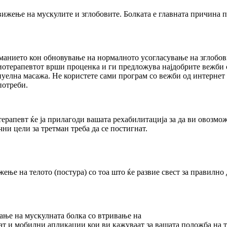
жење на мускулите и зглобовите. Болката е главната причина по
иманието кон обновување на нормалното усогласување на зглобови
зиотерапевтот врши проценка и ги предложува најдобрите вежби
уелна масажа. Не користете сами програм со вежби од интернет 
потреби.
рапевт ќе ја прилагоди вашата рехабилитација за да ви овозмож
ни цели за третман треба да се постигнат.
ење на телото (постура) со тоа што ќе развие свест за правилно
ање на мускулната болка со втривање на
ојат и мобилни апликации кои ви кажуваат за вашата положба на т