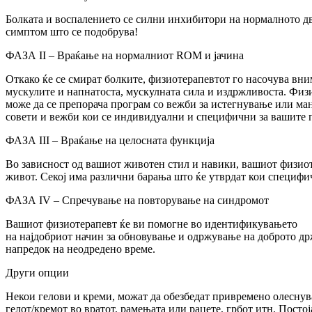
Болката и воспалението се силни инхибитори на нормалното дви
симптом што се подобрува!
ФАЗА II – Враќање на нормалниот ROM и јачина
Откако ќе се смират болките, физиотерапевтот го насочува вн
мускулите и напнатоста, мускулната сила и издржливоста. Фи
може да се препорача програм со вежби за истегнување или ман
совети и вежби кои се индивидуални и специфични за вашите 
ФАЗА III – Враќање на целосната функција
Во зависност од вашиот животен стил и навики, вашиот физиоте
живот. Секој има различни барања што ќе утврдат кои специфич
ФАЗА IV – Спречување на повторување на синдромот
Вашиот физиотерапевт ќе ви помогне во идентификувањето
на најдобриот начин за обновување и одржување на доброто држ
напредок на неодредено време.
Други опции
Некои гелови и креми, можат да обезбедат привремено олеснув
гелот/кремот во вратот, рамењата или рацете, грбот итн. Пост