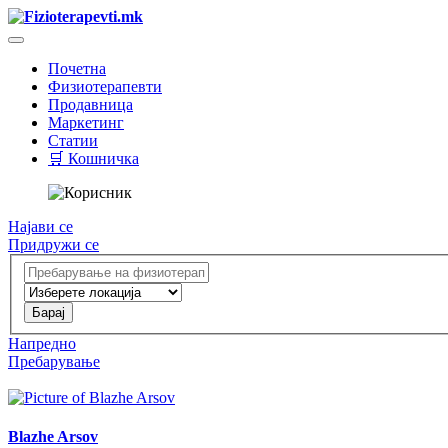
Почетна
Физиотерапевти
Продавница
Маркетинг
Статии
🛒 Кошничка
Најави се
Придружи се
Напредно
Пребарување
Blazhe Arsov