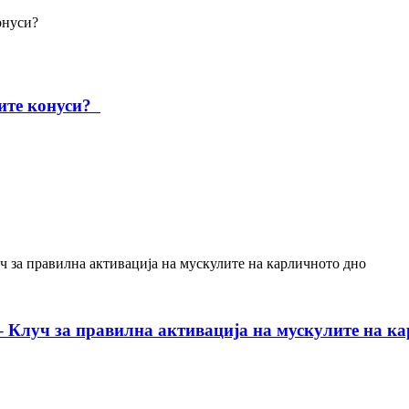
ните конуси?
– Клуч за правилна активација на мускулите на к