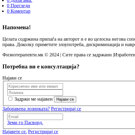
0 Допаѓања.
0 Прегледи
0 Коментар
Напомена!
Целата содржина припаѓа на авторот и е во целосна негова соп
права. Доколку приметите злоупотреба, дискриминација и навр
Физиотерапевти.мк © 2024 | Сите права се задржани |Изработен
Потребна ви е консултација?
Најави се
Задржи ме најавен
Заборавена лозинката?
Регистрирај се
Земи го Пасворд.
Најавете се.
Регистрирај се