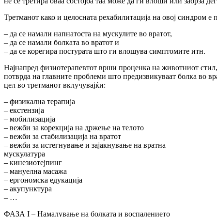
не се третира оваа состојба таа може да ги влоши или забрза де
Третманот како и целосната рехабилитација на овој синдром е 
– да се намали напнатоста на мускулите во вратот,
– да се намали болката во вратот и
– да се корегира постурата што ги влошува симптомите итн.
Најнапред физиотерапевтот врши проценка на животниот стил, 
потврда на главните проблеми што предизвикуваат болка во вра
цел во третманот вклучувајќи:
– физикална терапија
– екстензија
– мобилизација
– вежби за корекција на држење на телото
– вежби за стабилизација на вратот
– вежби за истегнување и зајакнување на вратна
мускулатура
– кинезиотејпинг
– мануелна масажа
– ергономска едукација
– акупунктура
– …
ФАЗА I – Намалување на болката и воспалението