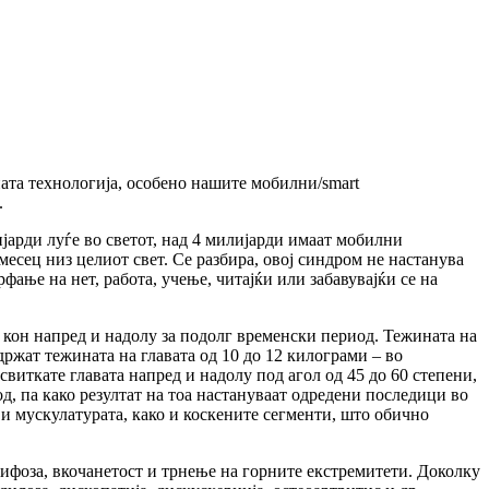
ата технологија, особено нашите мобилни/smart
.
јарди луѓе во светот, над 4 милијарди имаат мобилни
есец низ целиот свет. Се разбира, овој синдром не настанува
ње на нет, работа, учење, читајќи или забавувајќи се на
кон напред и надолу за подолг временски период. Тежината на
здржат тежината на главата од 10 до 12 килограми – во
свиткате главата напред и надолу под агол од 45 до 60 степени,
од, па како резултат на тоа настануваат одредени последици во
 и мускулатурата, како и коскените сегменти, што обично
 кифоза, вкочанетост и трнење на горните екстремитети. Доколку