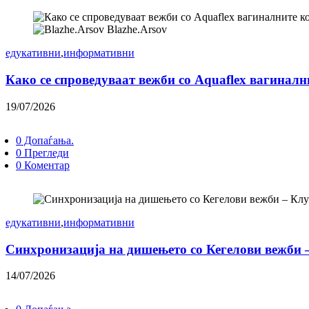
Blazhe.Arsov
едукативни
,
информативни
Како се спроведуваат вежби со Aquaflex вагинал
19/07/2026
0 Допаѓања.
0 Прегледи
0 Коментар
едукативни
,
информативни
Синхронизација на дишењето со Кегелови вежби 
14/07/2026