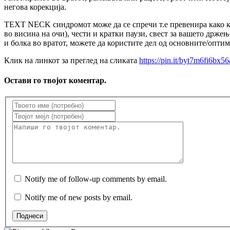
негова корекција.
TEXT NECK синдромот може да се спречи т.е превенира како кл
во висина на очи), чести и кратки паузи, свест за вашето држењ
и болка во вратот, можете да користите дел од основните/опти
Клик на линкот за преглед на сликата
https://pin.it/byt7m6fi6bx56
Остави го твојот коментар.
Notify me of follow-up comments by email.
Notify me of new posts by email.
Поднеси