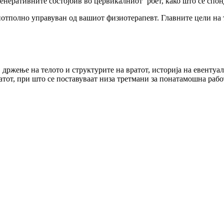
генеративните состојбив во цервикалниот ‘рбет, како што се спон
потполно управуван од вашиот физиотерапевт. Главните цели на 
држење на телото и структурите на вратот, историја на евентуа
тот, при што се поставуваат низа третмани за понатамошна рабо