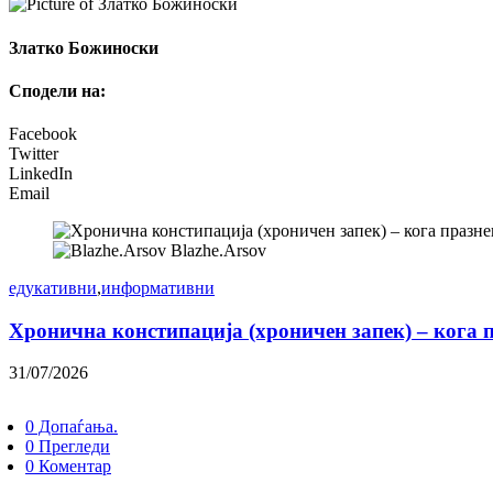
Златко Божиноски
Сподели на:
Facebook
Twitter
LinkedIn
Email
Blazhe.Arsov
едукативни
,
информативни
Хронична констипација (хроничен запек) – кога 
31/07/2026
0 Допаѓања.
0 Прегледи
0 Коментар