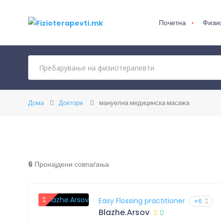
Почетна
Физи
Дома
Доктори.
мануелна медицинска масажа
6
Пронајдени совпаѓања
Easy Flossing practitioner
+6
Blazhe.Arsov