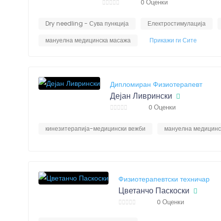
0 Оценки
Dry needling - Сува пункција
Електростимулација
мануелна медицинска масажа
Прикажи ги Сите
Дипломиран Физиотерапевт
Дејан Ливрински
0 Оценки
кинезитерапија-медицински вежби
мануелна медицинс
Физиотерапевтски техничар
Цветанчо Паскоски
0 Оценки