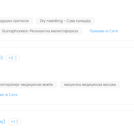
оздушен притисок
Dry needling - Сува пункција
Gunaphoresis-Резонантна магнетофореза
Прикажи ги Сите
y)
+2
езитерапија-медицински вежби
мануелна медицинска масажа
жи ги Сите
my)
+1