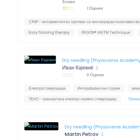
Блаже
1 Оценки
CPAP - интермитентен третман со континуиран позитивен в
Easy flossing therapy
ERGON® IASTM Technique
Dry needling (Physioverse Academ
Иван Кајевиќ
0 Оценки
Електростимулација
Интерферентни струии
кин
ТЕНС- транскутана електро нервно стимулација
Прика
Dry needling (Physioverse Acade
Martin Petrov