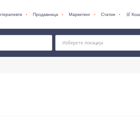
отерапевти
Продавница
Маркетинг
Статии
🛒 Кош