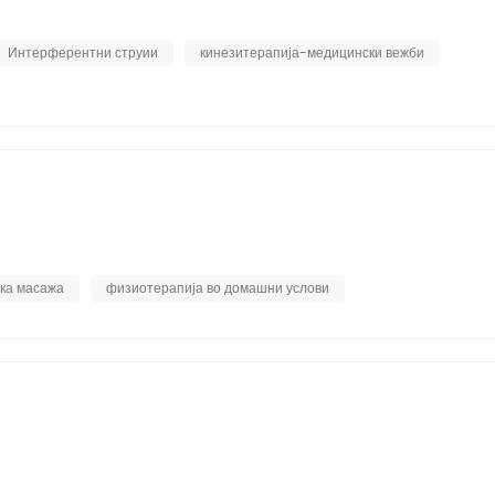
Интерферентни струии
кинезитерапија-медицински вежби
ка масажа
физиотерапија во домашни услови