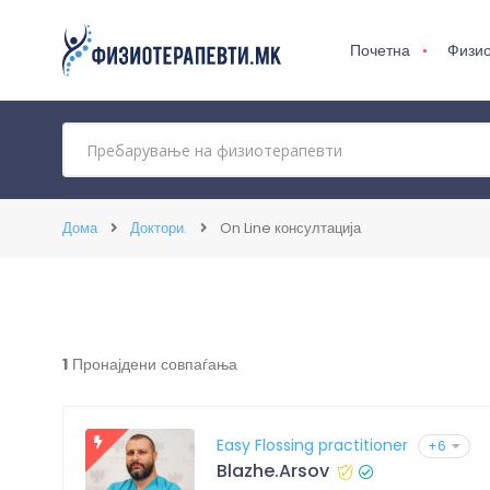
Почетна
Физио
Дома
Доктори.
On Line консултација
1
Пронајдени совпаѓања
Easy Flossing practitioner
+6
Blazhe.Arsov