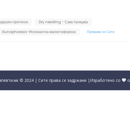
оздушен притисок
Dry needling - Сува пункција
Gunaphoresis-Резонантна магнетофореза
Прикажи ги Сите
певти.мк © 2024 | Сите права се задржани |Изработено со
о