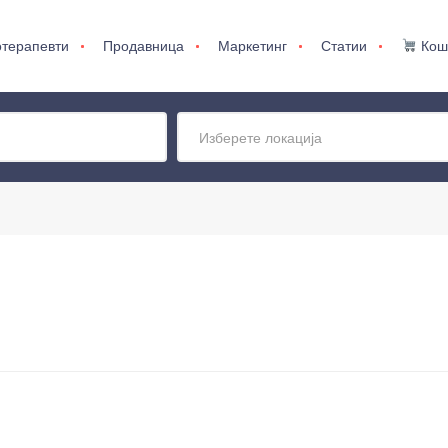
терапевти
Продавница
Маркетинг
Статии
Кош
Изберете локација