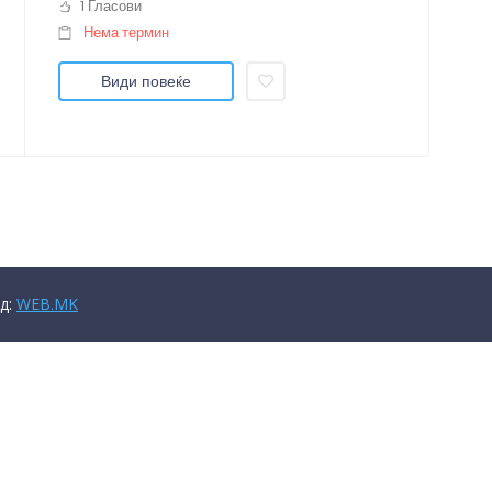
1 Гласови
Нема термин
Види повеќе
д:
WEB.MK