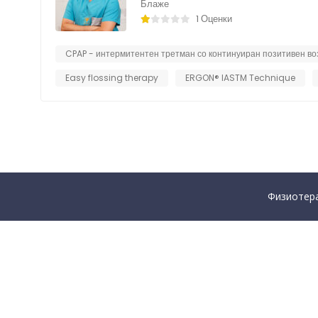
Блаже
1 Оценки
CPAP - интермитентен третман со континуиран позитивен в
Easy flossing therapy
ERGON® IASTM Technique
Физиотера