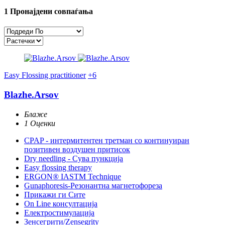
1
Пронајдени совпаѓања
Easy Flossing practitioner
+6
Blazhe.Arsov
Блаже
1 Оценки
CPAP - интермитентен третман со континуиран
позитивен воздушен притисок
Dry needling - Сува пункција
Easy flossing therapy
ERGON® IASTM Technique
Gunaphoresis-Резонантна магнетофореза
Прикажи ги Сите
On Line консултација
Електростимулација
Зенсегрити/Zensegrity