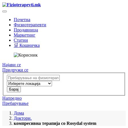
Почетна
Физиотерапевти
Продавница
Маркетинг
Статии
🛒 Кошничка
Најави се
Придружи се
Напредно
Пребарување
Дома
Доктори.
компресивна терапија со Rosydal system