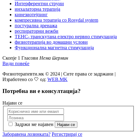
Интерферентни струии
инхалаторна терапија
кинезиотејпинг
компресивна терапија со Rosydal system
постурална дренажа
респираторни вежби
ТЕНС- транскутана електро нервно стимулација
физиотерапија во домашни услови
Функционална магнетна стимулација
Скопје
1 Гласови
Нема термин
Види повеќе
Физиотерапевти.мк © 2024 | Сите права се задржани |
Изработено со 🤍 од:
WEB.MK
Потребна ви е консултација?
Најави се
Задржи ме најавен
Заборавена лозинката?
Регистрирај се