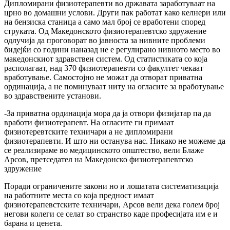
Дипломирани физиотерапевти во државата заработуваат на
црно во домашни услови. Други пак работат како келнери или
на бензиска станица а само мал број се вработени според
струката. Од Македонското физиотерапевтско здружение
одлучија да проговорат во јавноста за нивните проблеми
бидејќи со години наназад не е регулирано нивното место во
македонскиот здравствен систем. Од статистиката со која
располагаат, над 370 физиотерапевти со факултет чекаат
вработување. Самостојно не можат да отворат приватна
ординација, а не поминуваат ниту на огласите за вработување
во здравствените установи.
-За приватна ординација мора да ја отвори физијатар па да
вработи физиотерапевт. На огласите ги примаат
физиотеревтските техничари а не дипломирани
физиотерапевти. И што ни останува нас. Никако не можеме да
се реализираме во медицинското општество, вели Блаже
Арсов, претседател на Македонско физиотерапевтско
здружение
Поради ограничените закони но и лошатата систематизација
на работните места со која предност имаат
физиотерапевстските техничари, Арсов вели дека голем број
негови колеги се селат во странство каде професијата им е и
барана и ценета.