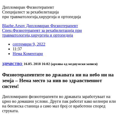
Дипломиран Физиотерапевт
Специјалист за рехабилитација
при травматологија,хирургија и ортопедија
Blazhe.Arsov Дипломиран Физиотерапевт
Спец.Физиотерапевт за рехабилитација при
травматологија,хирургија и ортопедија
септември 9, 2022
11:37
Нема Коментари
ЗДРАВСТВО
16.05. 2018
16:02 (архива од медиумски записи)
Физиотерапевтите во државата ни на небо ни на
земја – Нема место за нив во здравствениот
систем!
Дипломирани физиотерапевти во државата заработуваат на
црно во домашни услови. Други пак работат како келнери или
на бензиска станица а само мал број се вработени според
струката.