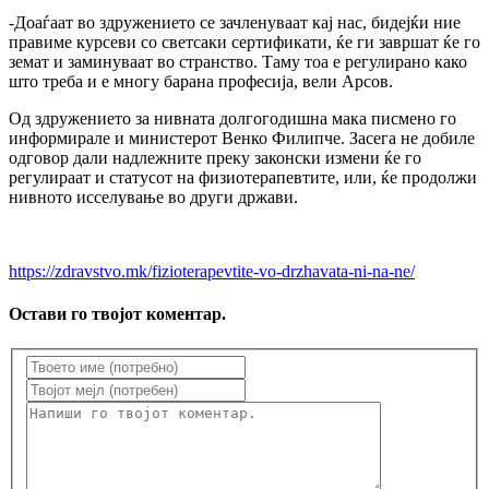
-Доаѓаат во здружението се зачленуваат кај нас, бидејќи ние
правиме курсеви со светсаки сертификати, ќе ги завршат ќе го
земат и заминуваат во странство. Таму тоа е регулирано како
што треба и е многу барана професија, вели Арсов.
Од здружението за нивната долгогодишна мака писмено го
информирале и министерот Венко Филипче. Засега не добиле
одговор дали надлежните преку законски измени ќе го
регулираат и статусот на физиотерапевтите, или, ќе продолжи
нивното исселување во други држави.
https://zdravstvo.mk/fizioterapevtite-vo-drzhavata-ni-na-ne/
Остави го твојот коментар.