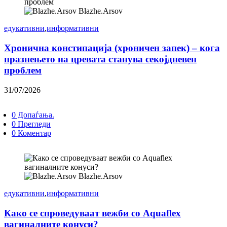
Blazhe.Arsov
едукативни
,
информативни
Хронична констипација (хроничен запек) – кога
празнењето на цревата станува секојдневен
проблем
31/07/2026
0 Допаѓања.
0 Прегледи
0 Коментар
Blazhe.Arsov
едукативни
,
информативни
Како се спроведуваат вежби со Aquaflex
вагиналните конуси?