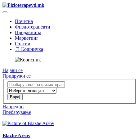
Почетна
Физиотерапевти
Продавница
Маркетинг
Статии
🛒 Кошничка
Најави се
Придружи се
Напредно
Пребарување
Blazhe Arsov