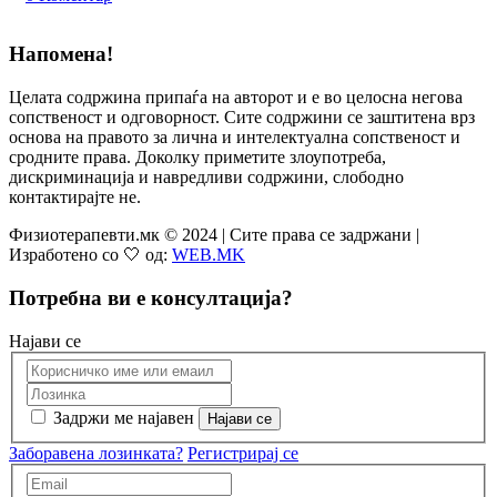
Напомена!
Целата содржина припаѓа на авторот и е во целосна негова
сопственост и одговорност. Сите содржини се заштитена врз
основа на правото за лична и интелектуална сопственост и
сродните права. Доколку приметите злоупотреба,
дискриминација и навредливи содржини, слободно
контактирајте не.
Физиотерапевти.мк © 2024 | Сите права се задржани |
Изработено со 🤍 од:
WEB.MK
Потребна ви е консултација?
Најави се
Задржи ме најавен
Заборавена лозинката?
Регистрирај се