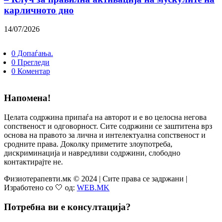
карличното дно
14/07/2026
0 Допаѓања.
0 Прегледи
0 Коментар
Напомена!
Целата содржина припаѓа на авторот и е во целосна негова
сопственост и одговорност. Сите содржини се заштитена врз
основа на правото за лична и интелектуална сопственост и
сродните права. Доколку приметите злоупотреба,
дискриминација и навредливи содржини, слободно
контактирајте не.
Физиотерапевти.мк © 2024 | Сите права се задржани |
Изработено со 🤍 од:
WEB.MK
Потребна ви е консултација?