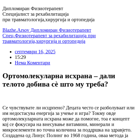
Дипломиран Физиотерапевт
Специјалист за рехабилитација
при травматологија,хирургија и ортопедија
Blazhe.Arsov Дипломиран Физиотерапевт
Спец.Физиотерапевт за рехабилитација при
травматологија,хирургија и ортопедија
септември 16, 2025
15:29
Нема Коментари
Ортомолекуларна исхрана – дали
телото добива сè што му треба?
Се чувствувате ли исцрпено? Децата често се разболуваат или
им недостасува енергија за учење и игра? Токму овде
ортомолекуларната исхрана може да помогне, тоа е концепт
кој се фокусира на внесување витамини, минерали и
микроелементи во точна количина за поддршка на здравјето.
Создадена од Линус Полинг во 1968 година, оваа метода ја