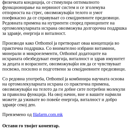
физичката кондиција, се стимулира оптималното
функционирање на нервниот систем и се зголемува
отпорноста на стрес, овозможувајќи телото и умот
поефикасно да се справуваат со секојдневните предизвици.
Редовната примена на нутриенти според принципите на
ортомолекуларната исхрана овозможува долгорочна поддршка
за здравје, енергија и виталност.
Производи како Orthomol ја претвораат оваа концепција во
практична поддршка. Со внимателно избрани витамини,
минерали и микроелементи, Orthomol додатоците на
исхраната обезбедуваат енергија, виталност и здрав имунитет
за децата и возрасните, овозможувајќи им да се чувствуваат
посвежо, посилно и подготвени за секојдневните предизвици.
Со редовна употреба, Orthomol ја комбинира научната основа
на ортомолекуларната исхрана со практична примена,
овозможувајќи на телото да ги добие сите потребни молекули
за правилна функција. На овој начин, вие и вашите најмили
можете да уживате во повеќе енергија, виталност и добро
здравје секој ден.
Превземено од
filafarm.com.mk
Остави го твојот коментар.