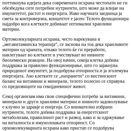
поттикнува идејата дека современата исхрана честопати не ги
обезбедува сите потребни нутриенти, што може да влијае на
имунитетот, растот и енергијата. Иако научната заедница ја
смета за контроверзна, концептот е јасен: Телото функционира
најдобро кога клетките добиваат оптимални хранливи
материи.
Ортомолекуларната исхрана, често нарекувана и
„мегавитаминска терапија“, се заснова на тоа дека хранливите
материи од храната, откако телото ќе ги преработи,
навлегуваат во клетките и учествуваат во нивните
биохемиски реакции. На овој начин, секоја клетка добива
поддршка за правилно функционирање, што го зајакнува
природниот имунитет, ја подобрува отпорноста и ја зголемува
енергијата. Ако клетките се „нахранети“ со вистинскиот
баланс на витамини и минерали, телото полесно се справува
со предизвиците на секојдневниот живот.
Секој организам има свои специфични потреби за витамини,
минерали и други хранливи материи и нивното задоволување
е клучно за здравје и енергија. Со внимателно избрани
нутриенти, телото добива поддршка за енергетскиот
метаболизам, правилниот раст и развој, како и за одржување
на виталноста и имунолошката отпорност. Со
орхомолекумарната исхрана како пристап се подобрува