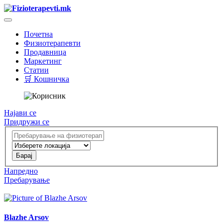
Почетна
Физиотерапевти
Продавница
Маркетинг
Статии
🛒 Кошничка
Најави се
Придружи се
Напредно
Пребарување
Blazhe Arsov