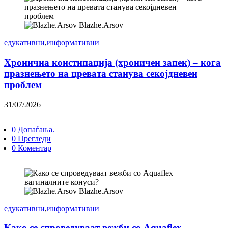
Blazhe.Arsov
едукативни
,
информативни
Хронична констипација (хроничен запек) – кога
празнењето на цревата станува секојдневен
проблем
31/07/2026
0 Допаѓања.
0 Прегледи
0 Коментар
Blazhe.Arsov
едукативни
,
информативни
Како се спроведуваат вежби со Aquaflex