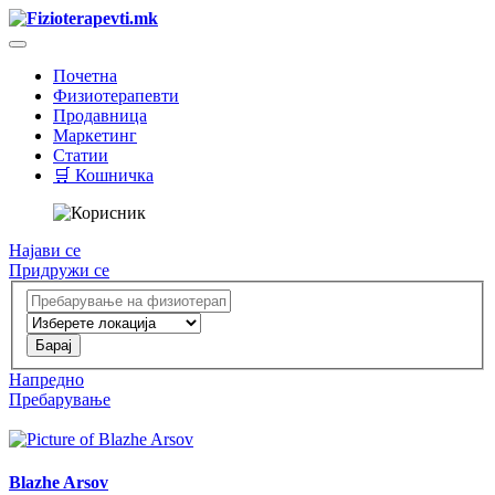
Почетна
Физиотерапевти
Продавница
Маркетинг
Статии
🛒 Кошничка
Најави се
Придружи се
Напредно
Пребарување
Blazhe Arsov