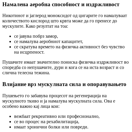
Намалена аеробна способност и издржливост
Никотинот и јаглерод моноксидот од цигарите го намалуваат
количеството кислород што крвта може да го пренесе до
мускулите. Како резултат на тоа:
се јавува побрз замор,
се намалува аеробниот капацитет,
се скратува времето на физичка активност без чувство
на исцрпеност.
Пушачите имаат значително пониска физичка издржливост во
споредба со непушачите, дури и кога се на иста возраст и со
слична телесна тежина.
Влијание врз мускулната сила и опоравувањето
Пушењето го забавува процесот на регенерација на
мускулното ткиво и ја намалува мускулната сила. Ова е
особено важно кај лица кои:
вежбаат рекреативно или професионално,
се во процес на рехабилитација,
имаат хронични болки или повреди.