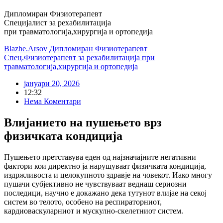
Дипломиран Физиотерапевт
Специјалист за рехабилитација
при травматологија,хирургија и ортопедија
Blazhe.Arsov Дипломиран Физиотерапевт
Спец.Физиотерапевт за рехабилитација при
травматологија,хирургија и ортопедија
јануари 20, 2026
12:32
Нема Коментари
Влијанието на пушењето врз
физичката кондиција
Пушењето претставува еден од најзначајните негативни
фактори кои директно ја нарушуваат физичката кондиција,
издржливоста и целокупното здравје на човекот. Иако многу
пушачи субјективно не чувствуваат веднаш сериозни
последици, научно е докажано дека тутунот влијае на секој
систем во телото, особено на респираторниот,
кардиоваскуларниот и мускулно-скелетниот систем.