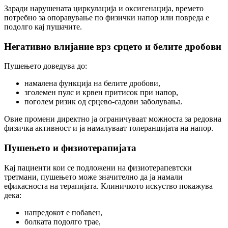
Заради нарушената циркулација и оксигенација, времето
потребно за опоравување по физички напор или повреда е
подолго кај пушачите.
Негативно влијание врз срцето и белите дробови
Пушењето доведува до:
намалена функција на белите дробови,
зголемен пулс и крвен притисок при напор,
поголем ризик од срцево-садови заболувања.
Овие промени директно ја ограничуваат можноста за редовна
физичка активност и ја намалуваат толеранцијата на напор.
Пушењето и физиотерапијата
Кај пациенти кои се подложени на физиотерапевтски
третмани, пушењето може значително да ја намали
ефикасноста на терапијата. Клиничкото искуство покажува
дека:
напредокот е побавен,
болката подолго трае,