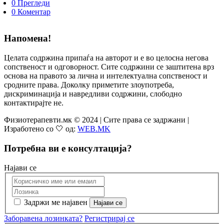
0 Прегледи
0 Коментар
Напомена!
Целата содржина припаѓа на авторот и е во целосна негова
сопственост и одговорност. Сите содржини се заштитена врз
основа на правото за лична и интелектуална сопственост и
сродните права. Доколку приметите злоупотреба,
дискриминација и навредливи содржини, слободно
контактирајте не.
Физиотерапевти.мк © 2024 | Сите права се задржани |
Изработено со 🤍 од:
WEB.MK
Потребна ви е консултација?
Најави се
Задржи ме најавен
Заборавена лозинката?
Регистрирај се