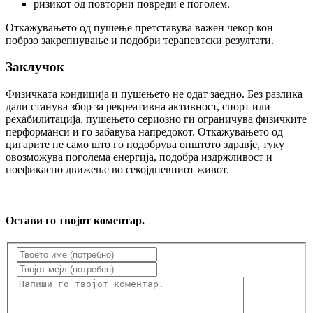
ризикот од повторни повреди е поголем.
Откажувањето од пушење претставува важен чекор кон
побрзо закрепнување и подобри терапевтски резултати.
Заклучок
Физичката кондиција и пушењето не одат заедно. Без разлика
дали станува збор за рекреативна активност, спорт или
рехабилитација, пушењето сериозно ги ограничува физичките
перформанси и го забавува напредокот. Откажувањето од
цигарите не само што го подобрува општото здравје, туку
овозможува поголема енергија, подобра издржливост и
поефикасно движење во секојдневниот живот.
Остави го твојот коментар.