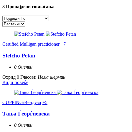
8
Пронајдени совпаѓања
Certified Mulligan practicioner
+7
Stefcho Petan
0 Оценки
Охрид
0 Гласови
Нема термин
Види повеќе
CUPPING/Вендузи
+5
Тања Ѓеорѓиевска
0 Оценки