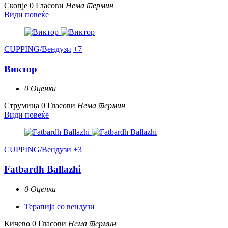
Скопје
0 Гласови
Нема термин
Види повеќе
CUPPING/Вендузи
+7
Виктор
0 Оценки
Струмица
0 Гласови
Нема термин
Види повеќе
CUPPING/Вендузи
+3
Fatbardh Ballazhi
0 Оценки
Терапија со вендузи
Кичево
0 Гласови
Нема термин