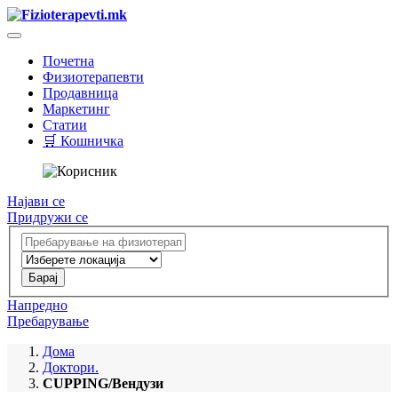
Почетна
Физиотерапевти
Продавница
Маркетинг
Статии
🛒 Кошничка
Најави се
Придружи се
Напредно
Пребарување
Дома
Доктори.
CUPPING/Вендузи