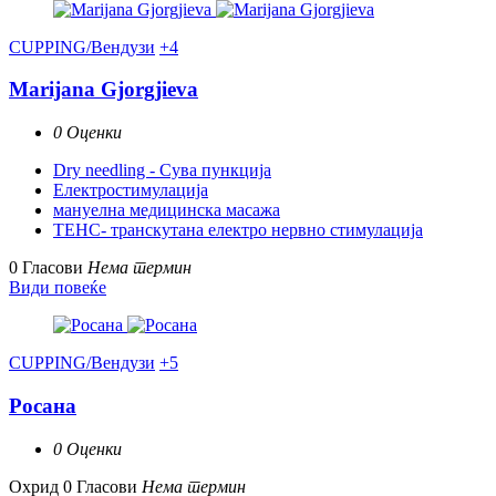
CUPPING/Вендузи
+4
Marijana Gjorgjieva
0 Оценки
Dry needling - Сува пункција
Електростимулација
мануелна медицинска масажа
ТЕНС- транскутана електро нервно стимулација
0 Гласови
Нема термин
Види повеќе
CUPPING/Вендузи
+5
Росана
0 Оценки
Охрид
0 Гласови
Нема термин