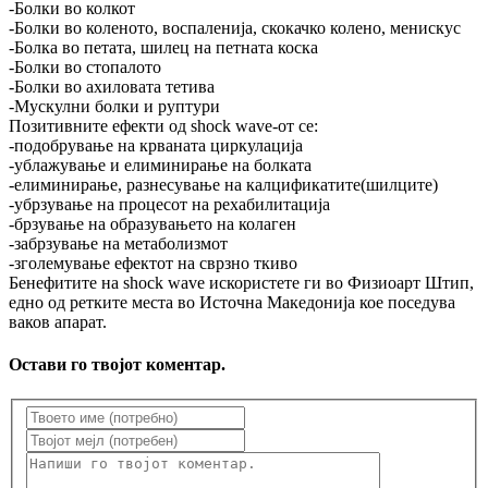
-Болки во колкот
-Болки во коленото, воспаленија, скокачко колено, менискус
-Болка во петата, шилец на петната коска
-Болки во стопалото
-Болки во ахиловата тетива
-Мускулни болки и руптури
Позитивните ефекти од shock wave-от се:
-подобрување на крваната циркулација
-ублажување и елиминирање на болката
-елиминирање, разнесување на калцификатите(шилците)
-убрзување на процесот на рехабилитација
-брзување на образувањето на колаген
-забрзување на метаболизмот
-зголемување ефектот на сврзно ткиво
Бенефитите на shock wave искористете ги во Физиоарт Штип,
едно од ретките места во Источна Македонија кое поседува
ваков апарат.
Остави го твојот коментар.