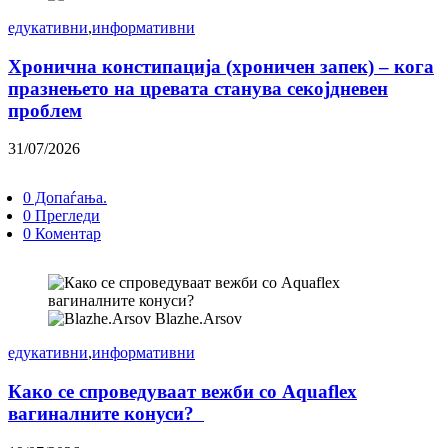
едукативни
,
информативни
Хронична констипација (хроничен запек) – кога
празнењето на цревата станува секојдневен
проблем
31/07/2026
0 Допаѓања.
0 Прегледи
0 Коментар
Blazhe.Arsov
едукативни
,
информативни
Како се спроведуваат вежби со Aquaflex
вагиналните конуси?