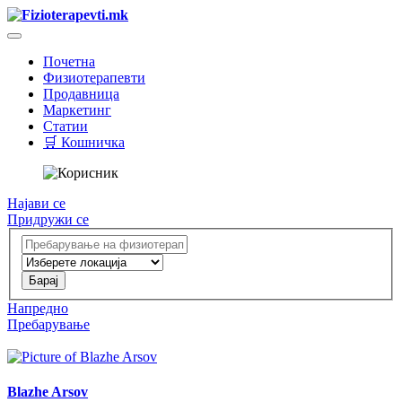
Почетна
Физиотерапевти
Продавница
Маркетинг
Статии
🛒 Кошничка
Најави се
Придружи се
Напредно
Пребарување
Blazhe Arsov