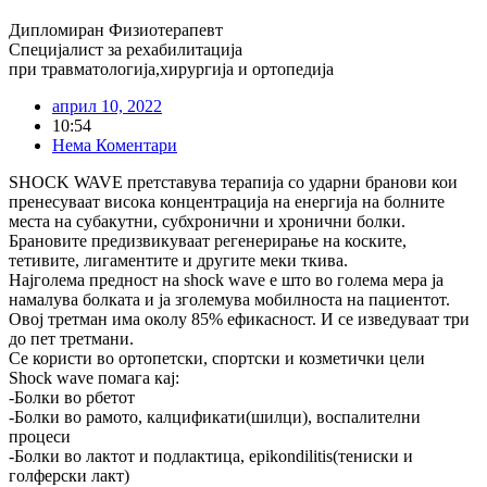
Дипломиран Физиотерапевт
Специјалист за рехабилитација
при травматологија,хирургија и ортопедија
април 10, 2022
10:54
Нема Коментари
SHOCK WAVE претставува терапија со ударни бранови кои
пренесуваат висока концентрација на енергија на болните
места на субакутни, субхронични и хронични болки.
Брановите предизвикуваат регенерирање на коските,
тетивите, лигаментите и другите меки ткива.
Најголема предност на shock wave е што во голема мера ја
намалува болката и ја зголемува мобилноста на пациентот.
Овој третман има околу 85% ефикасност. И се изведуваат три
до пет третмани.
Се користи во ортопетски, спортски и козметички цели
Shock wave помага кај:
-Болки во рбетот
-Болки во рамото, калцификати(шилци), воспалителни
процеси
-Болки во лактот и подлактица, epikondilitis(тениски и
голферски лакт)