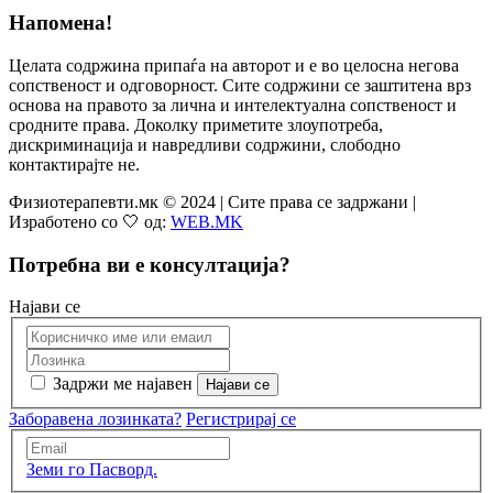
Напомена!
Целата содржина припаѓа на авторот и е во целосна негова
сопственост и одговорност. Сите содржини се заштитена врз
основа на правото за лична и интелектуална сопственост и
сродните права. Доколку приметите злоупотреба,
дискриминација и навредливи содржини, слободно
контактирајте не.
Физиотерапевти.мк © 2024 | Сите права се задржани |
Изработено со 🤍 од:
WEB.MK
Потребна ви е консултација?
Најави се
Задржи ме најавен
Заборавена лозинката?
Регистрирај се
Земи го Пасворд.