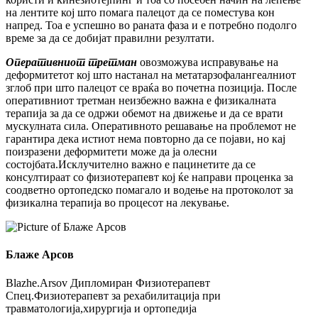
на лентите кој што помага палецот да се поместува кон
напред. Тоа е успешно во раната фаза и е потребно подолго
време за да се добијат правилни резултати.
Оперативниот третман
овозможува исправување на
деформитетот кој што настанал на метатарзофалангеалниот
зглоб при што палецот се враќа во почетна позиција. После
оперативниот третман неизбежно важна е физикалната
терапија за да се одржи обемот на движење и да се врати
мускулната сила. Оперативното решавање на проблемот не
гарантира дека истиот нема повторно да се појави, но кај
поизразени деформитети може да ја олесни
состојбата.Исклучително важно е пацинетите да се
консултираат со физиотерапевт кој ќе направи проценка за
соодветно ортопедско помагало и водење на протоколот за
физикална терапија во процесот на лекување.
Блаже Арсов
Blazhe.Arsov Дипломиран Физиотерапевт
Спец.Физиотерапевт за рехабилитација при
травматологија,хирургија и ортопедија