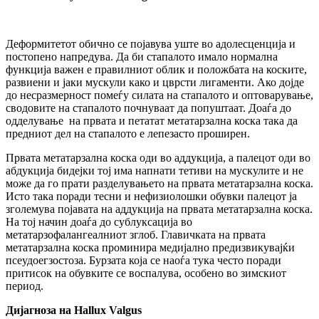
Деформитетот обично се појавува уште во адолесценција и
постопено напредува. Да би стапалото имало нормална
функција важен е правилниот облик и положбата на коските,
развиени и јаки мускули како и цврсти лигаменти. Ако дојде
до несразмерност помеѓу силата на стапалото и оптоварување,
сводовите на стапалото почнуваат да попуштаат. Доаѓа до
одделување на првата и петатат метатарзална коска така да
предниот дел на стапалото е лепезасто проширен.
Првата метатарзална коска оди во аддукција, а палецот оди во
абдукција бидејки тој има напнати тетиви на мускулите и не
може да го прати разделувањето на првата метатарзална коска.
Исто така поради тесни и нефизиолошки обувки палецот ја
зголемува појавата на аддукција на првата метатарзална коска.
На тој начин доаѓа до сублуксација во
метатарзофалангеалниот зглоб. Главичката на првата
метатарзална коска проминира медијално предизвикувајќи
псеудоегзостоза. Бурзата која се наоѓа тука често поради
притисок на обувките се воспалува, особено во зимскиот
период.
Дијагноза на
Hallux Valgus