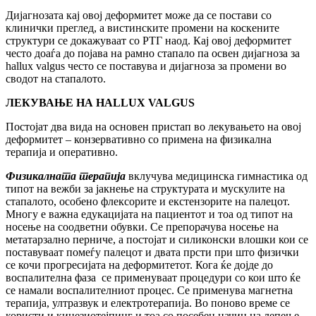
Дијагнозата кај овој деформитет може да се постави со
клинички преглед, а вистинските промени на коскените
структури се докажуваат со РТГ наод. Кај овој деформитет
често доаѓа до појава на рамно стапало па освен дијагноза за
hallux valgus често се поставува и дијагноза за промени во
сводот на стапалото.
ЛЕКУВАЊЕ НА
HALLUX VALGUS
Постојат два вида на основен пристап во лекувањето на овој
деформитет – конзервативно со примена на физикална
терапија и оперативно.
Физикалната терапија
вклучува медицинска гимнастика од
типот на вежби за јакнење на структурата и мускулите на
стапалото, особено флексорите и екстензорите на палецот.
Многу е важна едукацијата на пациентот и тоа од типот на
носење на соодветни обувки. Се препорачува носење на
метатарзално перниче, а постојат и силиконски влошки кои се
поставуваат помеѓу палецот и двата прсти при што физички
се кочи прогресијата на деформитетот. Кога ќе дојде до
воспалителна фаза се применуваат процедури со кои што ќе
се намали воспалителниот процес. Се применува магнетна
терапија, ултразвук и електротерапија. Во поново време се
користи и кинезиотејпинг и тоа со посебен начин на лепење