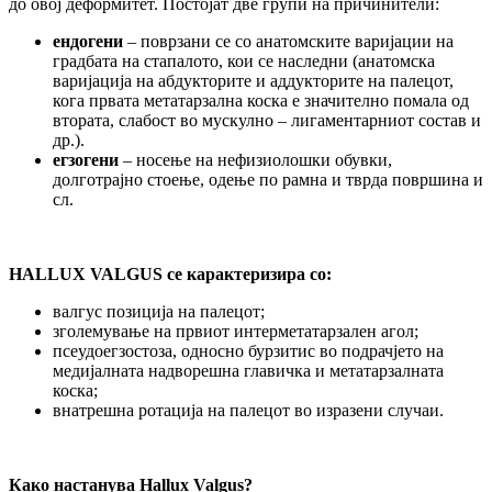
до овој деформитет. Постојат две групи на причинители:
ендогени
– поврзани се со анатомските варијации на
градбата на стапалото, кои се наследни (анатомска
варијација на абдукторите и аддукторите на палецот,
кога првата метатарзална коска е значително помала од
втората, слабост во мускулно – лигаментарниот состав и
др.).
егзогени
– носење на нефизиолошки обувки,
долготрајно стоење, одење по рамна и тврда површина и
сл.
HALLUX VALGUS
се карактеризира со:
валгус позиција на палецот;
зголемување на првиот интерметатарзален агол;
псеудоегзостоза, односно бурзитис во подрачјето на
медијалната надворешна главичка и метатарзалната
коска;
внатрешна ротација на палецот во изразени случаи.
Како настанува
Hallux Valgus?