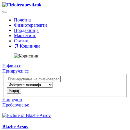
Почетна
Физиотерапевти
Продавница
Маркетинг
Статии
🛒 Кошничка
Најави се
Придружи се
Напредно
Пребарување
Blazhe Arsov