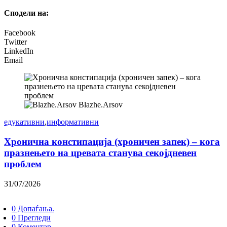
Сподели на:
Facebook
Twitter
LinkedIn
Email
Blazhe.Arsov
едукативни
,
информативни
Хронична констипација (хроничен запек) – кога
празнењето на цревата станува секојдневен
проблем
31/07/2026
0 Допаѓања.
0 Прегледи
0 Коментар