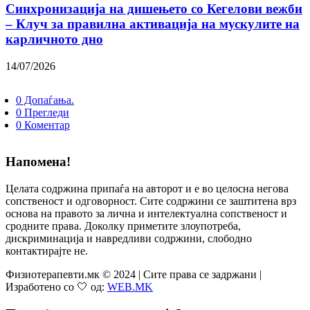
Синхронизација на дишењето со Кегелови вежби
– Клуч за правилна активација на мускулите на
карличното дно
14/07/2026
0 Допаѓања.
0 Прегледи
0 Коментар
Напомена!
Целата содржина припаѓа на авторот и е во целосна негова
сопственост и одговорност. Сите содржини се заштитена врз
основа на правото за лична и интелектуална сопственост и
сродните права. Доколку приметите злоупотреба,
дискриминација и навредливи содржини, слободно
контактирајте не.
Физиотерапевти.мк © 2024 | Сите права се задржани |
Изработено со 🤍 од:
WEB.MK