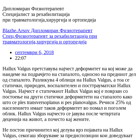
Дипломиран Физиотерапевт
Специјалист за рехабилитација
при травматологија,хирургија и ортопедија
Blazhe.Arsov Дипломиран Физиотерапевт
Спец.Физиотерапевт за рехабилитација при
травматологија,хирургија и ортопедија
септември 6, 2018
22:07
Hallux Valgus претставува најчест деформитет на кој може да
наидеме на подрачјето на стапалото, односно на предниот дел
од стапалото. Разликува 4 облици на Hallux Valgus, а тоа се
статички, природен, воспалителен и посттрауматски Hallux
Valgus. Најчест е статичкиот Hallux Valgus кој е поврзан со
постоење на други статички деформитети на стапалото како
што се ples transversoplanus и pes planovalgus. Речиси 25% од
населението имаат таков деформитет во помал и поголем
облик. Hallux Valgus најчесто се јавува после четвртата
деценија на живот, a почесто кај жените.
Не постои причинител кој делува врз појавата на Hallux
Valgus, секогаш зборуваме за предиспозиции кои доведуваат