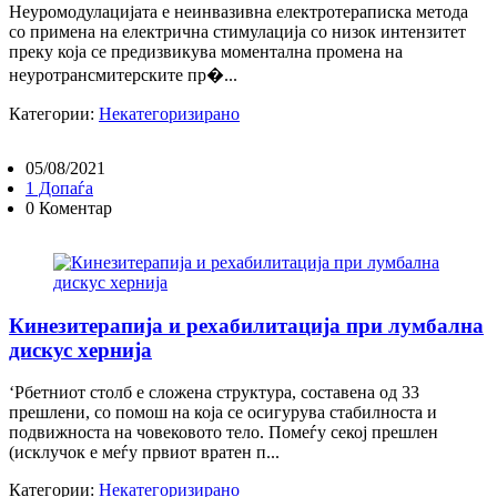
Неуромодулацијата е неинвазивна електротераписка метода
со примена на електрична стимулација со низок интензитет
преку која се предизвикува моментална промена на
неуротрансмитерските пр�...
Категории:
Некатегоризирано
05/08/2021
1 Допаѓа
0 Коментар
Кинезитерапија и рехабилитација при лумбална
дискус хернија
‘Рбетниот столб е сложена структура, составена од 33
прешлени, со помош на која се осигурува стабилноста и
подвижноста на човековото тело. Помеѓу секој прешлен
(исклучок е меѓу првиот вратен п...
Категории:
Некатегоризирано