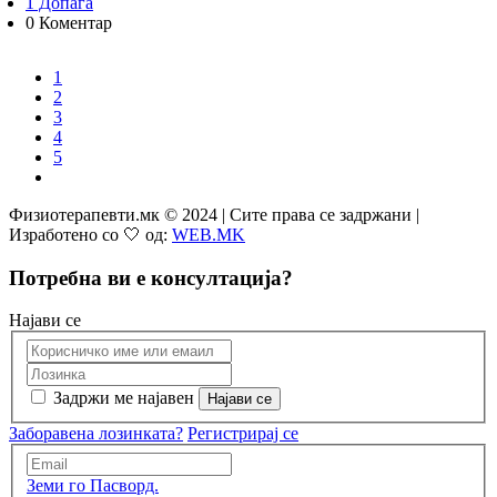
1 Допаѓа
0 Коментар
1
2
3
4
5
Физиотерапевти.мк © 2024 | Сите права се задржани |
Изработено со 🤍 од:
WEB.MK
Потребна ви е консултација?
Најави се
Задржи ме најавен
Заборавена лозинката?
Регистрирај се
Земи го Пасворд.