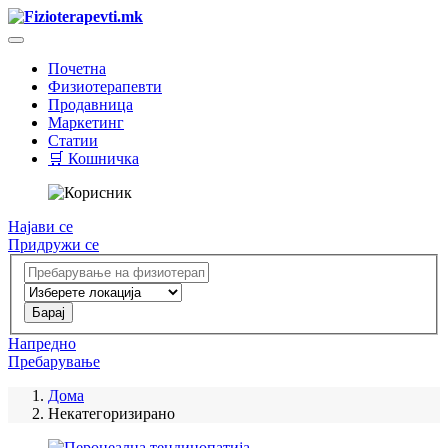
Почетна
Физиотерапевти
Продавница
Маркетинг
Статии
🛒 Кошничка
Најави се
Придружи се
Напредно
Пребарување
Дома
Некатегоризирано