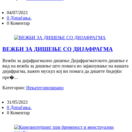
04/07/2021
0 Допаѓања.
0 Коментар
ВЕЖБИ ЗА ДИШЕЊЕ СО ДИЈАФРАГМА
Вежби за дијафрагмално дишење Дијафрагматското дишење е
вид на вежба за дишење што помага во зајакнување на вашата
дијафрагма, важен мускул кој ви помага да дишете бидејќи
пре�...
Категории:
Некатегоризирано
31/05/2021
0 Допаѓања.
0 Коментар