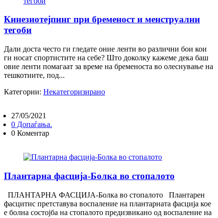
Кинезиотејпинг при бременост и менструални
тегоби
Дали доста често ги гледате оние ленти во различни бои кои
ги носат спортистите на себе? Што доколку кажеме дека баш
овие ленти помагаат за време на бременоста во олеснување на
тешкотиите, под...
Категории:
Некатегоризирано
27/05/2021
0 Допаѓања.
0 Коментар
Плантарна фасција-Болка во стопалото
ПЛАНТАРНА ФАСЦИЈА-Болка во стопалото Плантарен
фасцитис претставува воспаление на плантарната фасција кое
е болна состојба на стопалото предизвикано од воспаление на