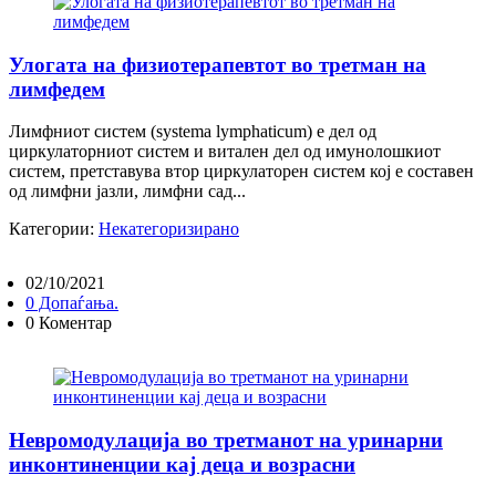
Улогата на физиотерапевтот во третман на
лимфедем
Лимфниот систем (systema lymphaticum) е дел од
циркулаторниот систем и витален дел од имунолошкиот
систем, претставува втор циркулаторен систем кој е составен
од лимфни јазли, лимфни сад...
Категории:
Некатегоризирано
02/10/2021
0 Допаѓања.
0 Коментар
Невромодулација во третманот на уринарни
инконтиненции кај деца и возрасни