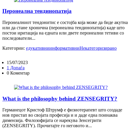
Перонеална тендинопатија
Перонеалниот тендонитис е состојба која може да биде акутна
или да стане хронична (перонеална тендинопатија) каде што
постои иритација на едната или двете перонеални тетиви со
последователн...
Категории:
едукативни
информативни
Некатегоризирано
15/07/2023
1 Допаѓа
0 Коментар
What is the philosophy behind ZENSEGRITY?
Германецот Кристоф Штрумф е физиотерапевт што создаде
нов пристап во својата професија и и даде една поинаква
димензија. Филозофијата се нарекува Зенсегрити
(ZENSEGRITY). Прочитајте го неговото и...