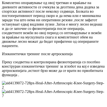
Комплетно опоравување од овој третман и враќање на
дневните активности се очекува за десетина дена додека за
спортски активност после неколку седмици. Болката во
постоперативниот период скоро и да нема или е минимална
заради тоа што нема ни оперативни резови ,после зафатот
остануваат едвај видливи лузни .Затоа е многу лесно веднаш
и да се започне со физиотерапија после операција,
соодветните вежби во овој период со оптоварување и вежби
за враќање на мускулната снага и комплетниот обем на
движење лесно можат да бидат прифатени од оперираните
пациенти.
Изокинетички тренинг после артроскопија
Преку соодветна и контролирана физиотерапија со посебно
конструран изокинетички тренинг за зглобот на кој е изведена
артроскопијата ,истиот брзо може да се врати во првобитната
функција .