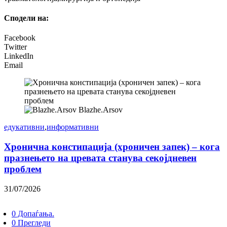
Сподели на:
Facebook
Twitter
LinkedIn
Email
Blazhe.Arsov
едукативни
,
информативни
Хронична констипација (хроничен запек) – кога
празнењето на цревата станува секојдневен
проблем
31/07/2026
0 Допаѓања.
0 Прегледи