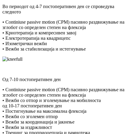
Во периодот од 4-7 постоперативен ден се спроведува
следното
• Continiuse passive motion (CPM) пасивно раздвижување на
зглобот со определен степен на флексија
• Криотерапија и компресивен завој
• Електротерапија на квадрицепс
• Изометрички вежби
• Вежби за стабилизација и истегнување
Од 7-10 постоперативен ден
• Continiuse passive motion (CPM) пасивно раздвижување на
зглобот со определен степен на флексија
• Вежби со отпор и зголемување на мобилноста
од 10-17 постоперативен ден
• Постигнување на максимална флексија
• Вежби со зголемен отпор
• Вежби за координација и јакнење
• Вежби за издржливост
• Тренинг за проприоцепција и рамнотежа