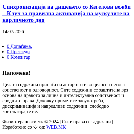
Синхронизација на дишењето со Кегелови вежби
– Клуч за правилна активација на мускулите на
карличното дно
14/07/2026
0 Допаѓања.
0 Прегледи
0 Коментар
Напомена!
Целата содржина припаѓа на авторот и е во целосна негова
сопственост и одговорност. Сите содржини се заштитена врз
основа на правото за лична и интелектуална сопственост и
сродните права. Доколку приметите злоупотреба,
дискриминација и навредливи содржини, слободно
контактирајте не.
Физиотерапевти.мк © 2024 | Сите права се задржани |
Изработено со 🤍 од:
WEB.MK