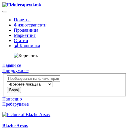
Почетна
Физиотерапевти
Продавница
Маркетинг
Статии
🛒 Кошничка
Најави се
Придружи се
Напредно
Пребарување
Blazhe Arsov