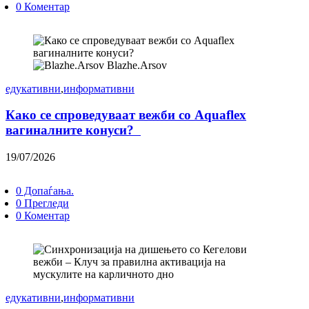
0 Коментар
Blazhe.Arsov
едукативни
,
информативни
Како се спроведуваат вежби со Aquaflex
вагиналните конуси?
19/07/2026
0 Допаѓања.
0 Прегледи
0 Коментар
едукативни
,
информативни