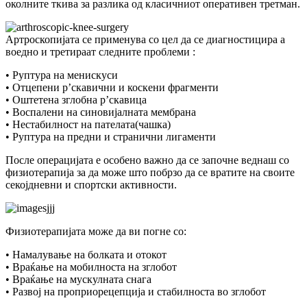
околните ткива за разлика од класичниот оперативен третман.
Артроскопијата се применува со цел да се диагностицира а
воедно и третираат следните проблеми :
• Руптура на менискуси
• Отцепени р’скавични и коскени фрагменти
• Оштетена зглобна р’скавица
• Воспалени на синовијалната мембрана
• Нестабилност на пателата(чашка)
• Руптура на предни и странични лигаменти
После операцијата е особено важно да се започне веднаш со
физиотерапија за да може што побрзо да се вратите на своите
секојдневни и спортски активности.
Физиотерапијата може да ви погне со:
• Намалување на болката и отокот
• Враќање на мобилноста на зглобот
• Враќање на мускулната снага
• Развој на проприорецепција и стабилноста во зглобот