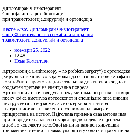
Дипломиран Физиотерапевт
Специјалист за рехабилитација
при травматологија,хирургија и ортопедија
Blazhe.Arsov Дипломиран Физиотерапевт
Спец.Физиотерапевт за рехабилитација при
травматологија,хирургија и ортопедија
ноември 25, 2022
12:48
Нема Коментари
Артроскопија („arthroscopy – no problem surgery“) е ортопедска
,хируршка техника со која можат да се извршат повеќе зафати
во зглобниот простор за донесување на дијагноза а воедно и
соодветен третман на евентуална повреда.
Артроскопијата се изведува преку минимални резови –отвори
преку кој се вметнува артроскопот и специјално дизајнирани
инструменти со кој може да се обсервира и третира
внатрешниот дел на коленото со помош на камерата
прицврстена на истиот. Најголема примена оваа метода има
при повредите на колено имајки предвид дека е најголем
зглоб во човечкото тело.Овој мини инвазивен хируршки
третман значително ги намалува оштетувањата и траумите на