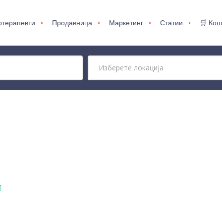
отерапевти
Продавница
Маркетинг
Статии
🛒 Кош