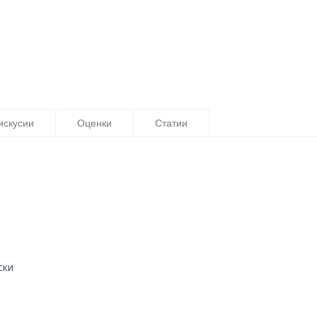
искусии
Оценки
Статии
ски