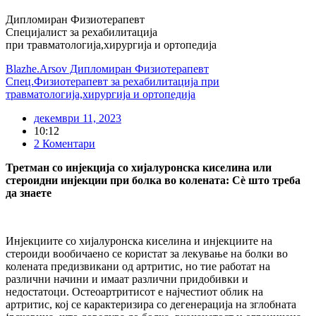
Дипломиран Физиотерапевт
Специјалист за рехабилитација
при травматологија,хирургија и ортопедија
Blazhe.Arsov Дипломиран Физиотерапевт
Спец.Физиотерапевт за рехабилитација при
травматологија,хирургија и ортопедија
декември 11, 2023
10:12
2 Коментари
Третман со инјекција со хијалуронска киселина или
стероидни инјекции при болка во колената: Сè што треба
да знаете
Инјекциите со хијалуронска киселина и инјекциите на
стероиди вообичаено се користат за лекување на болки во
колената предизвикани од артритис, но тие работат на
различни начини и имаат различни придобивки и
недостатоци. Остеоартритисот е најчестиот облик на
артритис, кој се карактеризира со дегенерација на зглобната