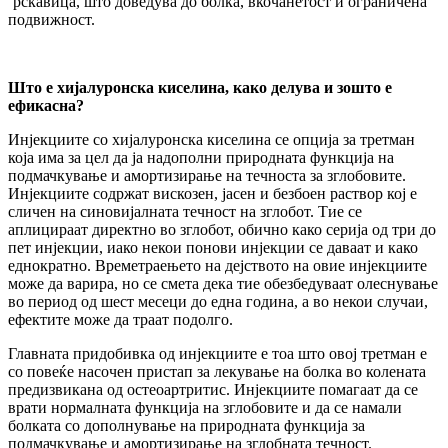
‘рскавица, што доведува до болка, вкочанетост и ограничена
подвижност.
Што е хијалуронска киселина, како делува и зошто е
ефикаснa?
Инјекциите со хијалуронска киселина се опција за третман
која има за цел да ја надополни природната функција на
подмачкување и амортизирање на течноста за зглобовите.
Инјекциите содржат вискозен, јасен и безбоен раствор кој е
сличен на синовијалната течност на зглобот. Тие се
аплицираат директно во зглобот, обично како серија од три до
пет инјекции, иако некои понови инјекции се даваат и како
еднократно. Времетраењето на дејството на овие инјекциите
може да варира, но се смета дека тие обезбедуваат олеснување
во период од шест месеци до една година, а во некои случаи,
ефектите може да траат подолго.
Главната придобивка од инјекциите е тоа што овој третман е
со повеќе насочен пристап за лекување на болка во колената
предизвикана од остеоартритис. Инјекциите помагаат да се
врати нормалната функција на зглобовите и да се намали
болката со дополнување на природната функција за
подмачкување и амортизирање на зглобната течност.