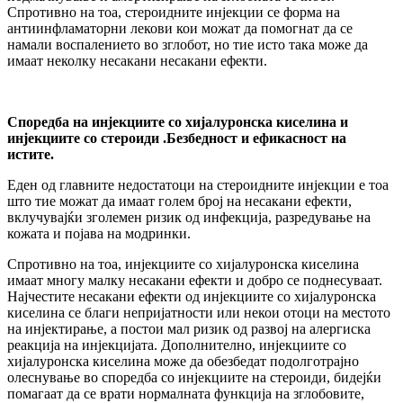
Спротивно на тоа, стероидните инјекции се форма на
антиинфламаторни лекови кои можат да помогнат да се
намали воспалението во зглобот, но тие исто така може да
имаат неколку несакани несакани ефекти.
Според
ба
на
инјекциите со хијалуронска киселина и
инјекциите со стероиди .Б
езбедност и ефикасност
на
истите.
Еден од главните недостатоци на стероидните инјекции е тоа
што тие можат да имаат голем број на несакани ефекти,
вклучувајќи зголемен ризик од инфекција, разредување на
кожата и појава на модринки.
Спротивно на тоа, инјекциите со хијалуронска киселина
имаат многу малку несакани ефекти и добро се поднесуваат.
Најчестите несакани ефекти од инјекциите со хијалуронска
киселина се благи непријатности или некои отоци на местото
на инјектирање, а постои мал ризик од развој на алергиска
реакција на инјекцијата. Дополнително, инјекциите со
хијалуронска киселина може да обезбедат подолготрајно
олеснување во споредба со инјекциите на стероиди, бидејќи
помагаат да се врати нормалната функција на зглобовите,