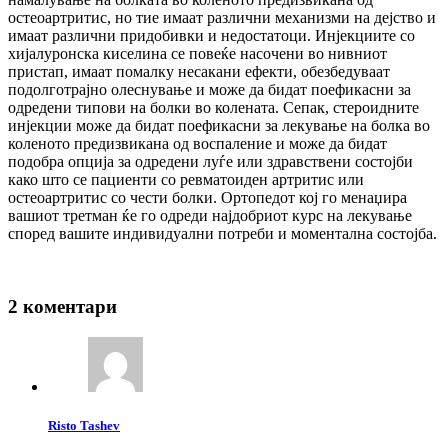
остеоартритис, но тие имаат различни механизми на дејство и
имаат различни придобивки и недостатоци. Инјекциите со
хијалуронска киселина се повеќе насочени во нивниот
пристап, имаат помалку несакани ефекти, обезбедуваат
подолготрајно олеснување и може да бидат поефикасни за
одредени типови на болки во колената. Сепак, стероидните
инјекции може да бидат поефикасни за лекување на болка во
коленото предизвикана од воспаление и може да бидат
подобра опција за одредени луѓе или здравствени состојби
како што се пациенти со ревматоиден артритис или
остеоартритис со чести болки. Ортопедот кој го менаџира
вашиот третман ќе го одреди најдобриот курс на лекување
според вашите индивидуални потреби и моментална состојба.
2 коментари
Risto Tashev