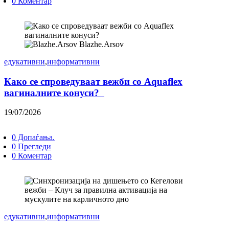
0 Коментар
Blazhe.Arsov
едукативни
,
информативни
Како се спроведуваат вежби со Aquaflex
вагиналните конуси?
19/07/2026
0 Допаѓања.
0 Прегледи
0 Коментар
едукативни
,
информативни