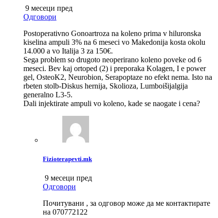
9 месеци пред
Одговори
Postoperativno Gonoartroza na koleno prima v hiluronska
kiselina ampuli 3% na 6 meseci vo Makedonija kosta okolu
14.000 a vo Italija 3 za 150€.
Sega problem so drugoto neoperirano koleno poveke od 6
meseci. Bev kaj ortoped (2) i preporaka Kolagen, I e power
gel, OsteoK2, Neurobion, Serapoptaze no efekt nema. Isto na
rbeten stolb-Diskus hernija, Skolioza, Lumboišijalgija
generalno L3-5.
Dali injektirate ampuli vo koleno, kade se naogate i cena?
Fizioterapevti.mk
9 месеци пред
Одговори
Почитувани , за одговор може да ме контактирате
на 070772122