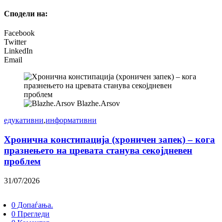
Сподели на:
Facebook
Twitter
LinkedIn
Email
Blazhe.Arsov
едукативни
,
информативни
Хронична констипација (хроничен запек) – кога
празнењето на цревата станува секојдневен
проблем
31/07/2026
0 Допаѓања.
0 Прегледи