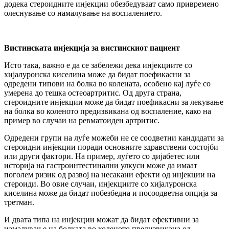
додека стероидните инјекции обезбедуваат само привремено
олеснување со намалување на воспалението.
Вистинската инјекција за вистинскиот пациент
Исто така, важно е да се забележи дека инјекциите со
хијалуронска киселина може да бидат поефикасни за
одредени типови на болка во колената, особено кај луѓе со
умерена до тешка остеоартритис. Од друга страна,
стероидните инјекции може да бидат поефикасни за лекување
на болка во коленото предизвикана од воспаление, како на
пример во случаи на ревматоиден артритис.
Одредени групи на луѓе можеби не се соодветни кандидати за
стероидни инјекции поради основните здравствени состојби
или други фактори. На пример, луѓето со дијабетес или
историја на гастроинтестинални улкуси може да имаат
поголем ризик од развој на несакани ефекти од инјекции на
стероиди. Во овие случаи, инјекциите со хијалуронска
киселина може да бидат побезбедна и посоодветна опција за
третман.
И двата типа на инјекции можат да бидат ефективни за
намалување на болката во коленото предизвикана од