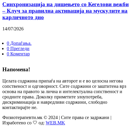
Синхронизација на дишењето со Кегелови вежби
– Клуч за правилна активација на мускулите на
карличното дно
14/07/2026
0 Допаѓања.
0 Прегледи
0 Коментар
Напомена!
Целата содржина припаѓа на авторот и е во целосна негова
сопственост и одговорност. Сите содржини се заштитена врз
основа на правото за лична и интелектуална сопственост и
сродните права. Доколку приметите злоупотреба,
дискриминација и навредливи содржини, слободно
контактирајте не.
Физиотерапевти.мк © 2024 | Сите права се задржани |
Изработено со 🤍 од:
WEB.MK