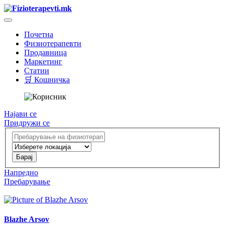
Почетна
Физиотерапевти
Продавница
Маркетинг
Статии
🛒 Кошничка
Најави се
Придружи се
Напредно
Пребарување
Blazhe Arsov