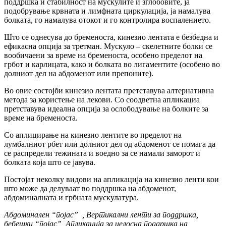
поддршка и стабилност на мускулите и зглобовите, ја
подобрување крвната и лимфната циркулација, ја намалува
болката, го намалува отокот и го контролира воспалението.
Што се однесува до бременоста, кинезио лентата е безбедна и
ефикасна опција за третман. Мускуло – скелетните болки се
вообичаени за време на бременоста, особено пределот на
грбот и карлицата, како и болката во лигаментите (особено во
долниот дел на абдоменот или препоните).
Во овие состојби кинезио лентата претставува алтернативна
метода за користење на лекови. Со соодветна апликациа
претставува идеална опција за ослободување на болките за
време на бременоста.
Со аплицирање на кинезио лентите во пределот на
лумбалниот рбет или долниот дел од абдоменот се помага да
се распредели тежината и воедно за се намали заморот и
болката која што се јавува.
Постојат неколку видови на апликација на кинезио ленти кои
што може да делуваат во поддршка на абдоменот,
абдоминалната и грбната мускулатура.
Абдоминален “
појас”
, Вертикални ленти за поддршка,
бебешки “
појас”
, Апликација за целосна поддршка на