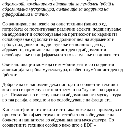
абдоменот, комбинирана апликација за лумбален `
рбет и
абдоминална мускулатура, апликација за поддршка на
дијафрагмата и слично.
Со алицирање на некоја од овие техники (зависно од
потребата) се постигнуваат различни ефекти: поддигнување
на абдоменот и ослободување на притисокот во карлицата,
ослободување од болките во долниот дел на абдоменот и
грбот, поддршка и поддигнување на долниот дел од
абдоменот, спуштање на горниот дел од абдоменот и
ослободување на дијафрагмата за олеснување на дишењето.
Овие апликации може да се комбинираат и со соодветни
апликација за грбна мускулатура, особено лумбалниот дел од
`рбетот.
Добро е да се напомене дека постојат и соодветни техники
кои што се применуваат при третман на “лузни” од царски
рез. Помагаат во олеснување на абдоминалната мускулатура
во таа регија, а воедно и во ослободување на фасцијата.
Кинезиотејпинг техниката исто така може да се применува и
при состојби кај менструални тегоби за ослободување на
болката и напнатоста во абдоминалната мускулатура. Со
соодветните техники особено како што е EDF –