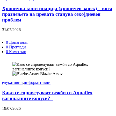
Хронична констипација (хроничен запек) – кога
празнењето на цревата станува секојдневен
проблем
31/07/2026
0 Допаѓања.
0 Прегледи
0 Коментар
Blazhe.Arsov
едукативни
,
информативни
Како се спроведуваат вежби со Aquaflex
вагиналните конуси?
19/07/2026