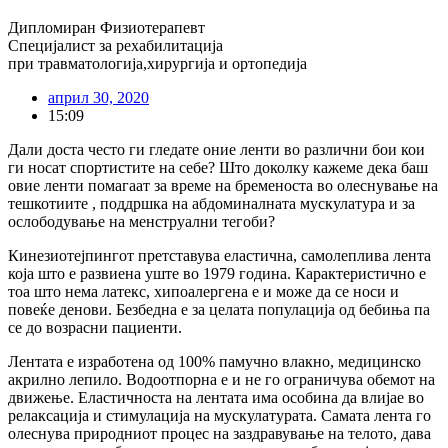
Дипломиран Физиотерапевт
Специјалист за рехабилитација
при травматологија,хирургија и ортопедија
април 30, 2020
15:09
Дали доста често ги гледате оние ленти во различни бои кои
ги носат спортистите на себе? Што доколку кажеме дека баш
овие ленти помагаат за време на бременоста во олеснување на
тешкотиите , поддршка на абдоминалната мускулатура и за
ослободување на менструални тегоби?
Кинезиотејпингот претставува еластична, самолеплива лента
која што е развиена уште во 1979 година. Карактеристично е
тоа што нема латекс, хипоалергена е и може да се носи и
повеќе денови. Безбедна е за целата популација од бебиња па
се до возрасни пациенти.
Лентата е изработена од 100% памучно влакно, медицинско
акрилно лепило. Водоотпорна е и не го ограничува обемот на
движење. Еластичноста на лентата има особина да влијае во
релаксација и стимулација на мускулатурата. Самата лента го
олеснува природниот процес на заздравување на телото, дава