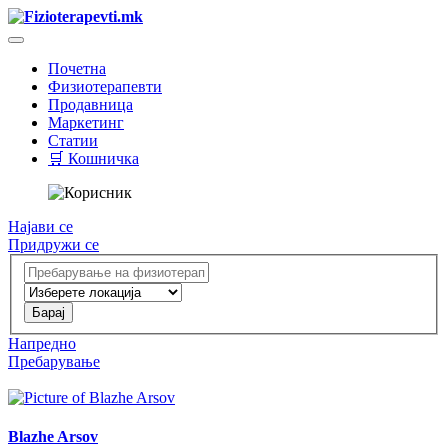
Почетна
Физиотерапевти
Продавница
Маркетинг
Статии
🛒 Кошничка
Најави се
Придружи се
Напредно
Пребарување
Blazhe Arsov