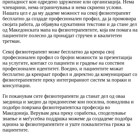
припадност кон одредено здружение или организација. Нема
членарини, нема ограничувања и нема скриени услови.
Нашата цел е да му дадеме можност на секој физиотерапевт
бесплатно да создаде професионален профил, да ја промовира
својата работа, да објавува едукативни текстови и да стане дел
од Македонската мапа на физиотерапевтите, која им помага на
пациентите полесно да пронајдат стручен и квалитетен
третман.
Секој физиотерапевт може бесплатно да креира свој
професионален профил со бројни можности за презентација
на услугите, контакт со пациенти и градење на сопствен
професионален идентитет. Воедно, и пациентите можат
бесплатно да креираат профил и директно да комуницираат со
физиотерапевтите преку интегрираниот систем за пораки и
консултации.
Ги поканувам сите физиотерапевти да станат дел од оваа
заедница и заедно да придонесеме кон посилна, повидлива и
подобро поврзана физиотерапевтска професија во
Македонија. Верувам дека преку соработка, споделување
знаење и меѓусебна поддршка можеме да создадеме подобра
иднина за физиотерапевтите и уште поквалитетна грижа за
пациентите.