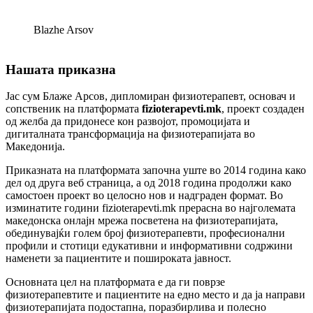
Blazhe Arsov
Нашата приказна
Јас сум Блаже Арсов, дипломиран физиотерапевт, основач и
сопственик на платформата
fizioterapevti.mk
, проект создаден
од желба да придонесе кон развојот, промоцијата и
дигиталната трансформација на физиотерапијата во
Македонија.
Приказната на платформата започна уште во 2014 година како
дел од друга веб страница, а од 2018 година продолжи како
самостоен проект во целосно нов и надграден формат. Во
изминатите години fizioterapevti.mk прерасна во најголемата
македонска онлајн мрежа посветена на физиотерапијата,
обединувајќи голем број физиотерапевти, професионални
профили и стотици едукативни и информативни содржини
наменети за пациентите и пошироката јавност.
Основната цел на платформата е да ги поврзе
физиотерапевтите и пациентите на едно место и да ја направи
физиотерапијата подостапна, поразбирлива и полесно