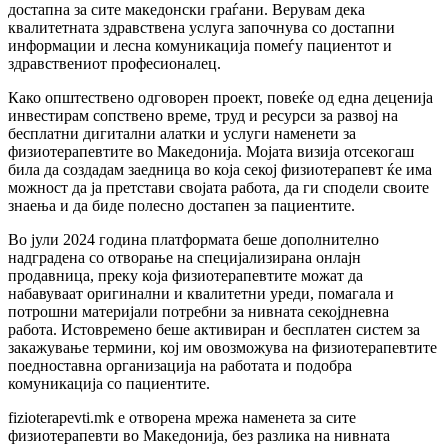
достапна за сите македонски граѓани. Верувам дека
квалитетната здравствена услуга започнува со достапни
информации и лесна комуникација помеѓу пациентот и
здравствениот професионалец.
Како општествено одговорен проект, повеќе од една деценија
инвестирам сопствено време, труд и ресурси за развој на
бесплатни дигитални алатки и услуги наменети за
физиотерапевтите во Македонија. Мојата визија отсекогаш
била да создадам заедница во која секој физиотерапевт ќе има
можност да ја претстави својата работа, да ги сподели своите
знаења и да биде полесно достапен за пациентите.
Во јули 2024 година платформата беше дополнително
надградена со отворање на специјализирана онлајн
продавница, преку која физиотерапевтите можат да
набавуваат оригинални и квалитетни уреди, помагала и
потрошни материјали потребни за нивната секојдневна
работа. Истовремено беше активиран и бесплатен систем за
закажување термини, кој им овозможува на физиотерапевтите
поедноставна организација на работата и подобра
комуникација со пациентите.
fizioterapevti.mk е отворена мрежа наменета за сите
физиотерапевти во Македонија, без разлика на нивната