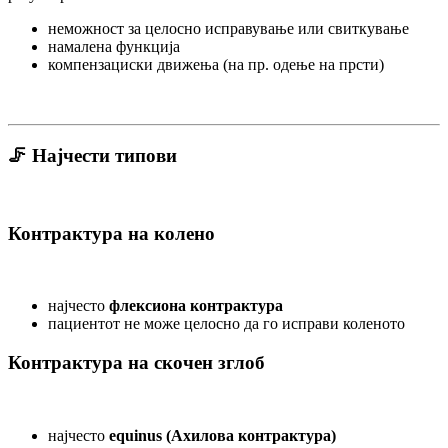
неможност за целосно исправување или свиткување
намалена функција
компензациски движења (на пр. одење на прсти)
🦵 Најчести типови
Контрактура на колено
најчесто
флексиона контрактура
пациентот не може целосно да го исправи коленото
Контрактура на скочен зглоб
најчесто
equinus (Ахилова контрактура)