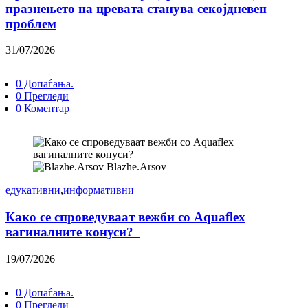
празнењето на цревата станува секојдневен
проблем
31/07/2026
0 Допаѓања.
0 Прегледи
0 Коментар
Blazhe.Arsov
едукативни
,
информативни
Како се спроведуваат вежби со Aquaflex
вагиналните конуси?
19/07/2026
0 Допаѓања.
0 Прегледи