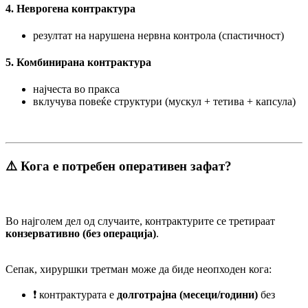
4. Неврогена контрактура
резултат на нарушена нервна контрола (спастичност)
5. Комбинирана контрактура
најчеста во пракса
вклучува повеќе структури (мускул + тетива + капсула)
⚠️ Кога е потребен оперативен зафат?
Во најголем дел од случаите, контрактурите се третираат
конзервативно (без операција)
.
Сепак, хируршки третман може да биде неопходен кога:
❗ контрактурата е
долготрајна (месеци/години)
без