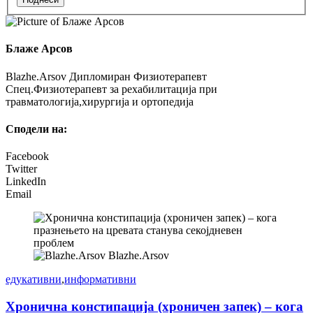
Блаже Арсов
Blazhe.Arsov Дипломиран Физиотерапевт
Спец.Физиотерапевт за рехабилитација при
травматологија,хирургија и ортопедија
Сподели на:
Facebook
Twitter
LinkedIn
Email
Blazhe.Arsov
едукативни
,
информативни
Хронична констипација (хроничен запек) – кога