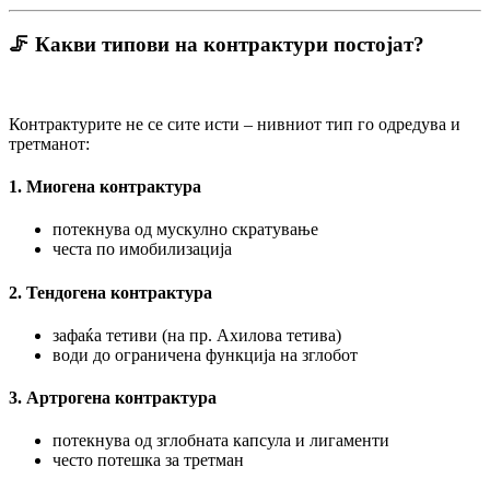
🦵 Какви типови на контрактури постојат?
Контрактурите не се сите исти – нивниот тип го одредува и
третманот:
1. Миогена контрактура
потекнува од мускулно скратување
честа по имобилизација
2. Тендогена контрактура
зафаќа тетиви (на пр. Ахилова тетива)
води до ограничена функција на зглобот
3. Артрогена контрактура
потекнува од зглобната капсула и лигаменти
често потешка за третман