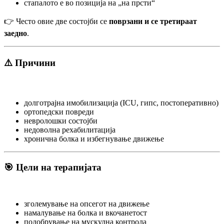
стапалото е во позиција на „на прсти“
👉 Често овие две состојби се
поврзани и се третираат
заедно
.
⚠️ Причини
долготрајна имобилизација (ICU, гипс, постоперативно)
ортопедски повреди
невролошки состојби
недоволна рехабилитација
хронична болка и избегнување движење
🎯 Цели на терапијата
зголемување на опсегот на движење
намалување на болка и вкочанетост
подобрување на мускулна контрола