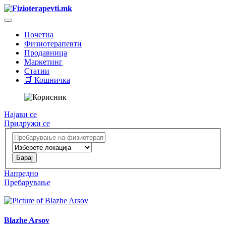
Почетна
Физиотерапевти
Продавница
Маркетинг
Статии
🛒 Кошничка
Најави се
Придружи се
Напредно
Пребарување
Blazhe Arsov