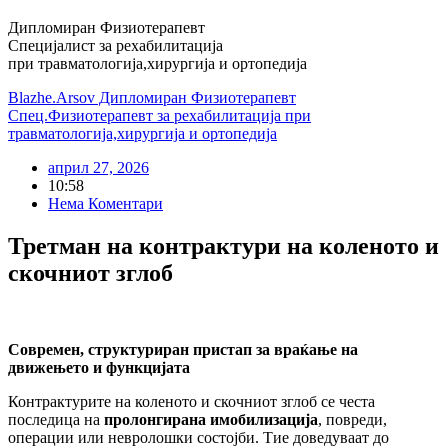
Дипломиран Физиотерапевт
Специјалист за рехабилитација
при травматологија,хирургија и ортопедија
Blazhe.Arsov Дипломиран Физиотерапевт
Спец.Физиотерапевт за рехабилитација при
травматологија,хирургија и ортопедија
април 27, 2026
10:58
Нема Коментари
Третман на контрактури на коленото и
скочниот зглоб
Современ, структуриран пристап за враќање на
движењето и функцијата
Контрактурите на коленото и скочниот зглоб се честа
последица на
пролонгирана имобилизација
, повреди,
операции или невролошки состојби. Тие доведуваат до