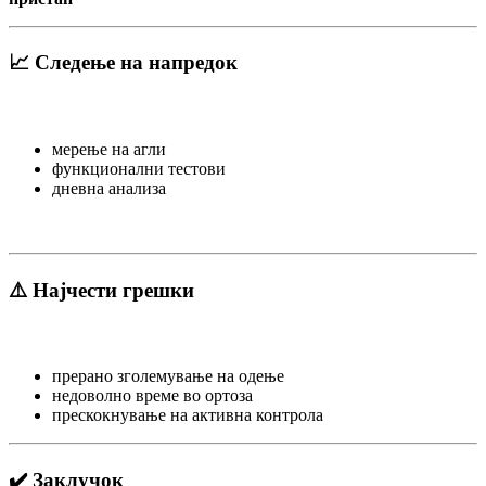
📈 Следење на напредок
мерење на агли
функционални тестови
дневна анализа
⚠️ Најчести грешки
прерано зголемување на одење
недоволно време во ортоза
прескокнување на активна контрола
✔️ Заклучок