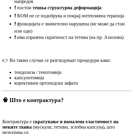
напредок
❗ постои
тешка структурна деформација
❗ ROM не се подобрува и покрај интензивна терапија
❗ функцијата е значително нарушена (не може да стои
или оди)
❗ има изразена скратеност на тетива (на пр. Ахилова)
👉 Во такви случаи се разгледуваат процедури како:
тендолиза / тенотомија
капсулотомија
корективни ортопедски зафати
🧠 Што е контрактура?
Контрактура е
скратување и намалена еластичност на
меките ткива
(мускули, тетиви, зглобна капсула), што
резултира со: