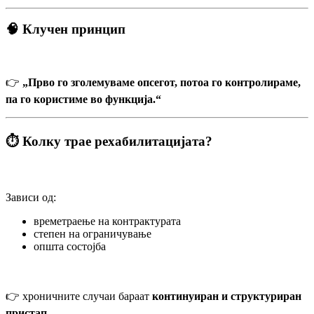
🧠 Клучен принцип
👉
„Прво го зголемуваме опсегот, потоа го контролираме,
па го користиме во функција.“
⏱️ Колку трае рехабилитацијата?
Зависи од:
времетраење на контрактурата
степен на ограничување
општа состојба
👉 хроничните случаи бараат
континуиран и структуриран
пристап