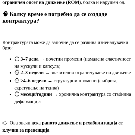
ограничен опсег на движење (ROM)
, болка и нарушен од.
🧠 Колку време е потребно да се создаде
контрактура?
Контрактурата може да започне да се развива изненадувачки
брзо:
⏱️
3–7 дена
→ почетни промени (намалена еластичност
на мускули и капсула)
⏱️
2–3 недели
→ значително ограничување на движење
⏱️
>4–6 недели
→ структурни промени (фиброза,
скратување на ткива)
⏱️
месеци/години
→ хронична контрактура со стабилна
деформација
👉 Ова значи дека
раното движење и рехабилитација се
клучни за превенција
.