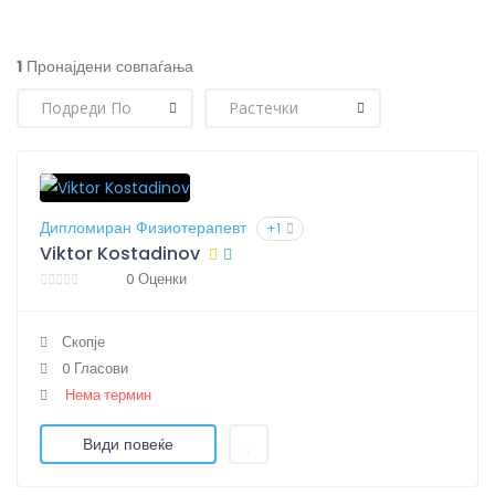
1
Пронајдени совпаѓања
Дипломиран Физиотерапевт
+1
Viktor Kostadinov
0 Оценки
Скопје
0 Гласови
Нема термин
Види повеќе