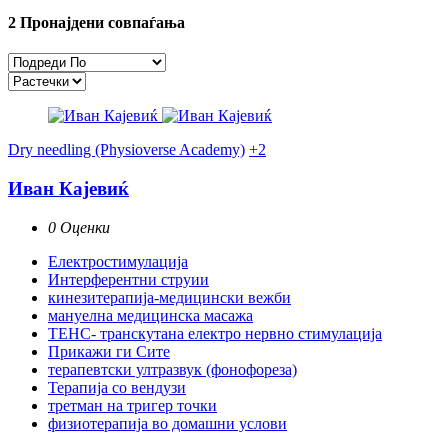
2
Пронајдени совпаѓања
Dry needling (Physioverse Academy)
+2
Иван Кајевиќ
0 Оценки
Електростимулација
Интерферентни струии
кинезитерапија-медицински вежби
мануелна медицинска масажа
ТЕНС- транскутана електро нервно стимулација
Прикажи ги Сите
терапевтски ултразвук (фонофореза)
Терапија со вендузи
третман на тригер точки
физиотерапија во домашни услови