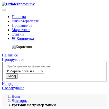
Почетна
Физиотерапевти
Продавница
Маркетинг
Статии
🛒 Кошничка
Најави се
Придружи се
Напредно
Пребарување
Дома
Доктори.
третман на тригер точки