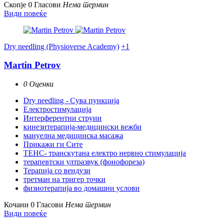
Скопје
0 Гласови
Нема термин
Види повеќе
Dry needling (Physioverse Academy)
+1
Martin Petrov
0 Оценки
Dry needling - Сува пункција
Електростимулација
Интерферентни струии
кинезитерапија-медицински вежби
мануелна медицинска масажа
Прикажи ги Сите
ТЕНС- транскутана електро нервно стимулација
терапевтски ултразвук (фонофореза)
Терапија со вендузи
третман на тригер точки
физиотерапија во домашни услови
Кочани
0 Гласови
Нема термин
Види повеќе