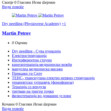
Скопје
0 Гласови
Нема термин
Види повеќе
Dry needling (Physioverse Academy)
+1
Martin Petrov
0 Оценки
Dry needling - Сува пункција
Електростимулација
Интерферентни струии
кинезитерапија-медицински вежби
мануелна медицинска масажа
Прикажи ги Сите
ТЕНС- транскутана електро нервно стимулација
терапевтски ултразвук (фонофореза)
Терапија со вендузи
третман на тригер точки
физиотерапија во домашни услови
Кочани
0 Гласови
Нема термин
Види повеќе