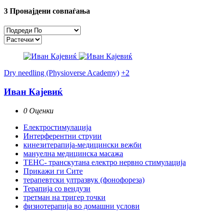
3
Пронајдени совпаѓања
Dry needling (Physioverse Academy)
+2
Иван Кајевиќ
0 Оценки
Електростимулација
Интерферентни струии
кинезитерапија-медицински вежби
мануелна медицинска масажа
ТЕНС- транскутана електро нервно стимулација
Прикажи ги Сите
терапевтски ултразвук (фонофореза)
Терапија со вендузи
третман на тригер точки
физиотерапија во домашни услови