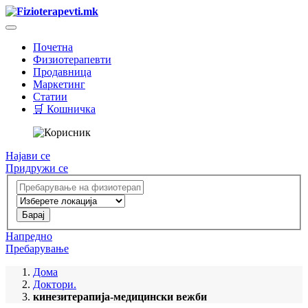
Почетна
Физиотерапевти
Продавница
Маркетинг
Статии
🛒 Кошничка
Најави се
Придружи се
Напредно
Пребарување
Дома
Доктори.
кинезитерапија-медицински вежби