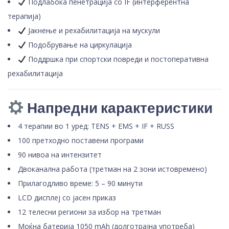
Подлабока пенетрација со IF (интерферентна
терапија)
Јакнење и рехабилитација на мускули
Подобрување на циркулација
Поддршка при спортски повреди и постоперативна
рехабилитација
Напредни карактеристики
4 терапии во 1 уред: TENS + EMS + IF + RUSS
100 претходно поставени програми
90 нивоа на интензитет
Двоканална работа (третман на 2 зони истовремено)
Прилагодливо време: 5 – 90 минути
LCD дисплеј со јасен приказ
12 телесни региони за избор на третман
Моќна батерија 1050 mAh (долготрајна употреба)