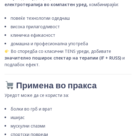
електротерапија во компактен уред
, комбинирајќи:
повеќе технологии одеднаш
висока прилагодливост
клиничка ефикасност
домашна и професионална употреба
Во споредба со класични TENS уреди, добивате
значително поширок спектар на терапии (IF + RUSS)
и
подлабок ефект.
Примена во пракса
Уредот може да се користи за:
болки во грб и врат
ишијас
мускулни спазми
спортски повреди