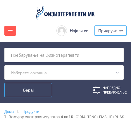
Најави се
Придружи се
Изберете локација
НАПРЕДНО
ПРЕБАРУВАЊЕ
Дома
Продукти
Roovjoy електростимулатор 4 во 1 R-C101A: TENS+EMS+IF+RUSS