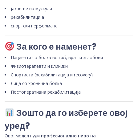
јакнење на мускули
рехабилитација
спортски перформанс
За кого е наменет?
Пациенти со болка во грб, врат и зглобови
Физиотерапевти и клиники
Спортисти (рехабилитација и recovery)
Лица со хронична болка
Постоперативна рехабилитација
Зошто да го изберете овој
уред?
Овој модел нуди
професионално ниво на