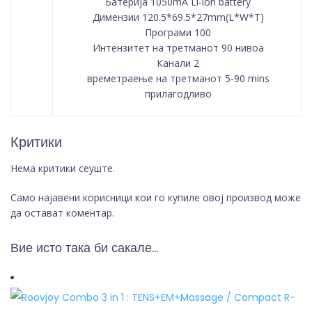
Батерија 1050mA Li-ion battery
Димензии 120.5*69.5*27mm(L*W*T)
Програми 100
Интензитет на третманот 90 нивоа
Канали 2
времетраење на третманот 5-90 mins
прилагодливо
Критики
Нема критики сеуште.
Само најавени корисници кои го купиле овој производ може
да остават коментар.
Вие исто така би сакале…