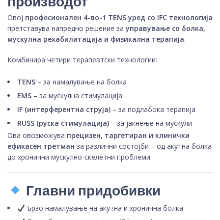
производот
Овој
професионален 4-во-1 TENS уред со IFC технологија
претставува напредно решение за
управување со болка,
мускулна рехабилитација и физикална терапија
.
Комбинира четири терапевтски технологии:
TENS
– за намалување на болка
EMS
– за мускулна стимулација
IF (интерферентна струја)
– за подлабока терапија
RUSS (руска стимулација)
– за јакнење на мускули
Ова овозможува
прецизен, таргетиран и клинички
ефикасен третман
за различни состојби – од акутна болка
до хронични мускулно-скелетни проблеми.
Главни придобивки
Брзо намалување на акутна и хронична болка