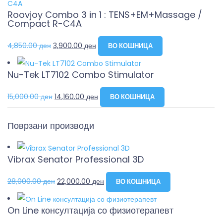
Roovjoy Combo 3 in 1 : TENS+EM+Massage /
Compact R-C4A
4,850.00
ден
3,900.00
ден
ВО КОШНИЦА
Nu-Tek LT7102 Combo Stimulator
15,000.00
ден
14,160.00
ден
ВО КОШНИЦА
Поврзани производи
Vibrax Senator Professional 3D
28,000.00
ден
22,000.00
ден
ВО КОШНИЦА
On Line консултација со физиотерапевт