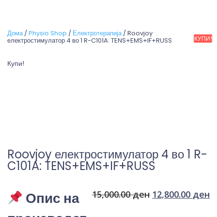
Дома
/
Physio Shop
/
Електротерапија
/ Roovjoy
КУПИ!
КУПИ!
КУПИ!
КУПИ!
КУПИ!
КУПИ!
електростимулатор 4 во 1 R-C101A: TENS+EMS+IF+RUSS
Купи!
Roovjoy електростимулатор 4 во 1 R-
C101A: TENS+EMS+IF+RUSS
15,000.00
ден
12,800.00
ден
Опис на