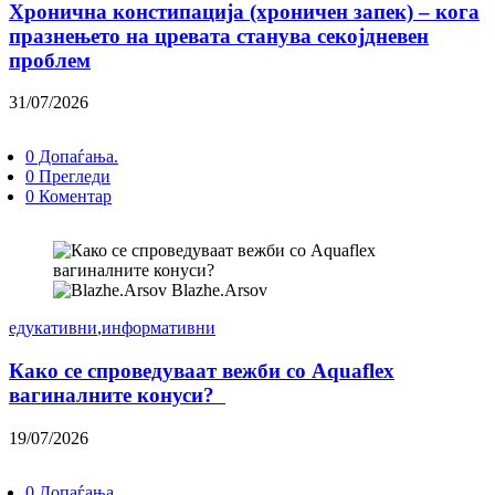
Хронична констипација (хроничен запек) – кога
празнењето на цревата станува секојдневен
проблем
31/07/2026
0 Допаѓања.
0 Прегледи
0 Коментар
Blazhe.Arsov
едукативни
,
информативни
Како се спроведуваат вежби со Aquaflex
вагиналните конуси?
19/07/2026
0 Допаѓања.