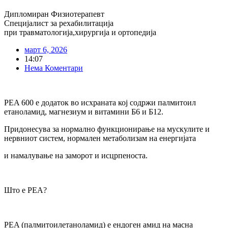
Дипломиран Физиотерапевт
Специјалист за рехабилитација
при травматологија,хирургија и ортопедија
март 6, 2026
14:07
Нема Коментари
PEA 600 е додаток во исхраната кој содржи палмитоил
етаноламид, магнезиум и витамини Б6 и Б12.
Придонесува за нормално функционирање на мускулите и
нервниот систем, нормален метаболизам на енергијата
и намалување на заморот и исцрпеноста.
Што е PEA?
PEA (палмитоилетаноламид) е ендоген амид на масна