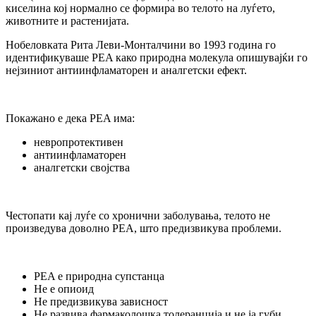
киселина кој нормално се формира во телото на луѓето,
животните и растенијата.
Нобеловката Рита Леви-Монталчини во 1993 година го
идентификуваше PEA како природна молекула опишувајќи го
нејзиниот антиинфламаторен и аналгетски ефект.
Покажано е дека PEA има:
невропротективен
антиинфламаторен
аналгетски својства
Честопати кај луѓе со хронични заболувања, телото не
произведува доволно PEA, што предизвикува проблеми.
PEA е природна супстанца
Не е опиоид
Не предизвикува зависност
Не развива фармаколошка толеранција и не ја губи