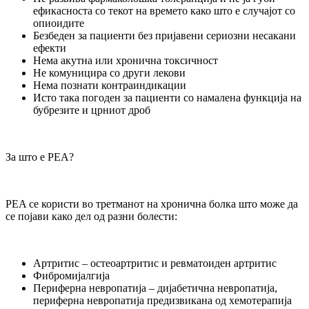
ефикасноста со текот на времето како што е случајот со
опиоидите
Безбеден за пациенти без пријавени сериозни несакани
ефекти
Нема акутна или хронична токсичност
Не комуницира со други лекови
Нема познати контраиндикации
Исто така погоден за пациенти со намалена функција на
бубрезите и црниот дроб
За што е PEA?
PEA се користи во третманот на хронична болка што може да
се појави како дел од разни болести:
Артритис – остеоартритис и ревматоиден артритис
Фибромијалгија
Периферна невропатија – дијабетична невропатија,
периферна невропатија предизвикана од хемотерапија