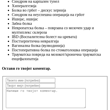
Синдром на карпален тунел
Хипералгезија
Болка во грбот – дискус хернија
Синдром на неуспешна операција на грбот
Ишијас, ишијас
Забна болка
Невропатска болка – поврзана со мозочен удар и
мултиплекс склероза
IBD (Воспалителна болест на цревата)
Постхерпетична невралгија
Вагинална болка (вулводинија)
Постоперативна болка по стоматолошка операција
Трауматска повреда на мозокот/хронична трауматска
енцефалопатија
Остави го твојот коментар.