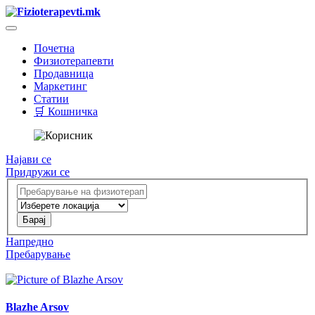
Почетна
Физиотерапевти
Продавница
Маркетинг
Статии
🛒 Кошничка
Најави се
Придружи се
Напредно
Пребарување
Blazhe Arsov