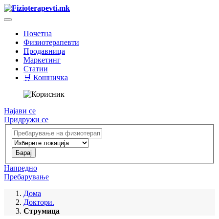
Почетна
Физиотерапевти
Продавница
Маркетинг
Статии
🛒 Кошничка
Најави се
Придружи се
Напредно
Пребарување
Дома
Доктори.
Струмица