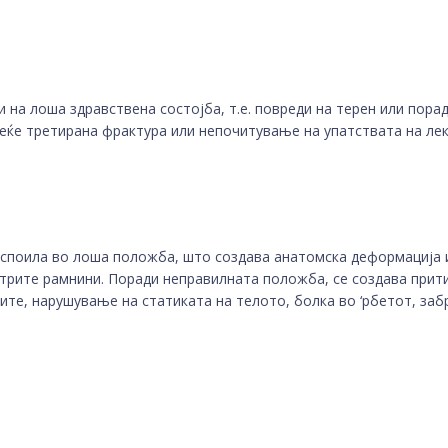
 на лоша здравствена состојба, т.е. повреди на терен или пора
веќе третирана фрактура или непочитување на упатствата на ле
е споила во лоша положба, што создава анатомска деформација
трите рамнини. Поради неправилната положба, се создава прити
те, нарушување на статиката на телото, болка во ‘рбетот, забр