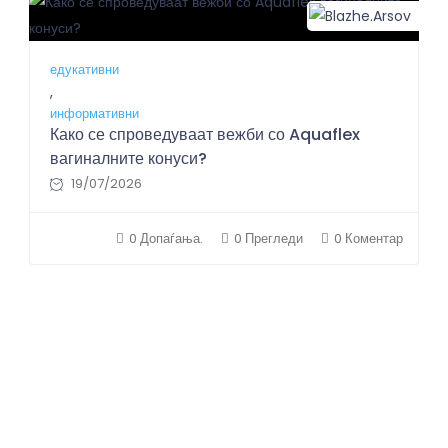
Blazhe.Arsov
Bla
едукативни
,
информативни
Како се спроведуваат вежби со Aquaflex
вагиналните конуси?
19/07/2026
0 Допаѓања.
0 Прегледи
0 Коментар