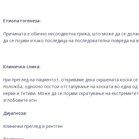
Етиопатогенеза:
Причината е обично несоодветна грижа, што може да се должи
да се појави и како последица на последователна повреда на 
Клиничка слика:
при преглед на пациентот, откриваме дека скршената коска с
положба, односно постои отстапување на коската во една од 
нерви и тетиви. Може да се појави скратување на екстремитети
зглобовите итн.
Дијагноза:
Клинички преглед и рентген