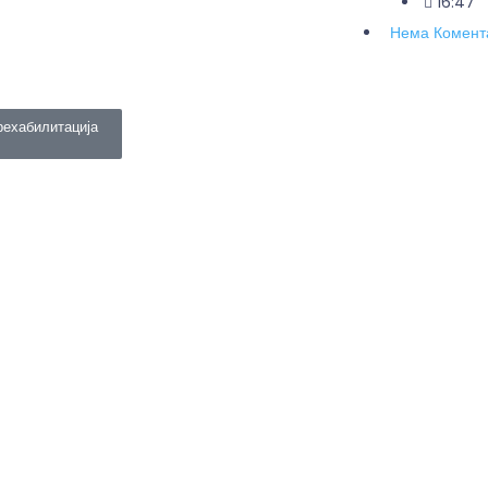
16:47
Нема Комент
рехабилитација