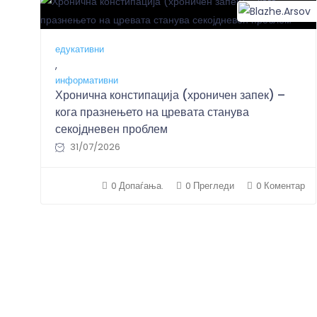
едукативни
,
информативни
Хронична констипација (хроничен запек) –
кога празнењето на цревата станува
секојдневен проблем
31/07/2026
0 Допаѓања.
0 Прегледи
0 Коментар