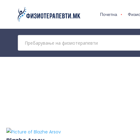
Почетна
Физио