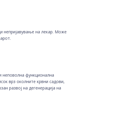
ди непријавување на лекар. Може
карот.
 и неповолна функционална
сок врз околните крвни садови,
зан развој на дегенерација на