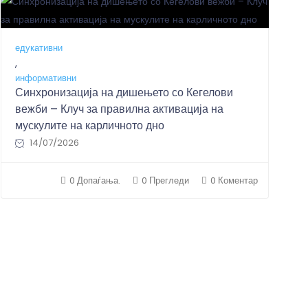
zhe.Arsov
едукативни
,
информативни
Синхронизација на дишењето со Кегелови
вежби – Клуч за правилна активација на
мускулите на карличното дно
14/07/2026
0 Допаѓања.
0 Прегледи
0 Коментар