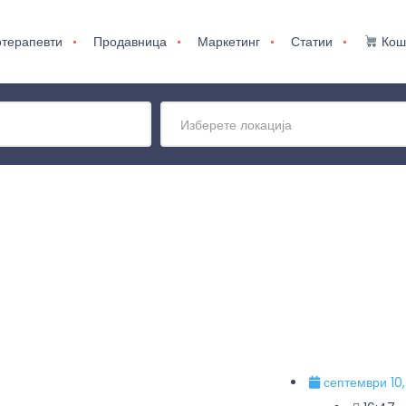
терапевти
Продавница
Маркетинг
Статии
Кош
Изберете локација
септември 10