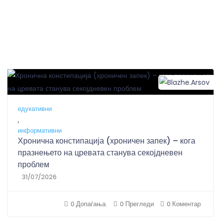
B
едукативни
,
информативни
Хронична констипација (хроничен запек) – кога
празнењето на цревата станува секојдневен
проблем
31/07/2026
0 Допаѓања.
0 Прегледи
0 Коментар