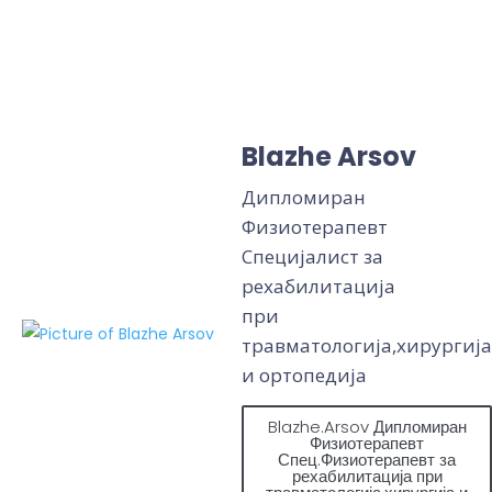
Blazhe Arsov
Дипломиран
Физиотерапевт
Специјалист за
рехабилитација
при
травматологија,хирургија
и ортопедија
Blazhe.Arsov Дипломиран
Физиотерапевт
Спец.Физиотерапевт за
рехабилитација при