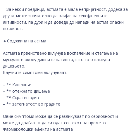
– За некои поединци, астмата е мала непријатност, додека за
други, може значително да влијае на секојдневните
активности, па дури и да доведе до напади на астма опасни
по живот.
🔸️Содржина на астма
Астмата првенствено вклучува воспаление и стегање на
мускулите околу дишните патишта, што го отежнува
дишењето.
Клучните симптоми вклучуваат:
– ** Кашлање
– ** отежнато дишење
– ** Скратен здив
– ** затегнатост во градите
Овие симптоми може да се разликуваат по сериозност и
може да доаѓаат и да си одат со текот на времето.
Фармаколошки ефекти на астмата