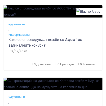
B
едукативни
,
информативни
Како се спроведуваат вежби со Aquaflex
вагиналните конуси?
19/07/2026
0 Допаѓања.
0 Прегледи
0 Коментар
едукативни
,