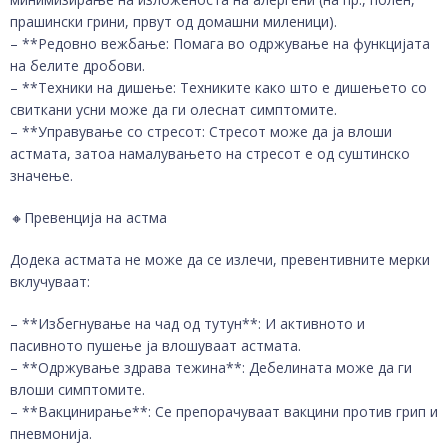
прашински грини, првут од домашни миленици).
– **Редовно вежбање: Помага во одржување на функцијата
на белите дробови.
– **Техники на дишење: Техниките како што е дишењето со
свиткани усни може да ги олеснат симптомите.
– **Управување со стресот: Стресот може да ја влоши
астмата, затоа намалувањето на стресот е од суштинско
значење.
🔸️Превенција на астма
Додека астмата не може да се излечи, превентивните мерки
вклучуваат:
– **Избегнување на чад од тутун**: И активното и
пасивното пушење ја влошуваат астмата.
– **Одржување здрава тежина**: Дебелината може да ги
влоши симптомите.
– **Вакцинирање**: Се препорачуваат вакцини против грип и
пневмонија.