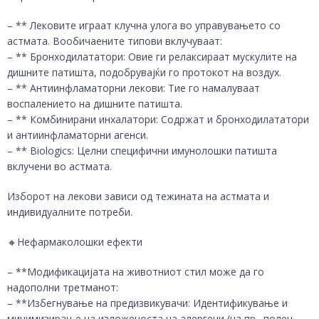
– ** Лековите играат клучна улога во управувањето со
астмата. Вообичаените типови вклучуваат:
– ** Бронходилататори: Овие ги релаксираат мускулите на
дишните патишта, подобрувајќи го протокот на воздух.
– ** Антиинфламаторни лекови: Тие го намалуваат
воспалението на дишните патишта.
– ** Комбинирани инхалатори: Содржат и бронходилататори
и антиинфламаторни агенси.
– ** Biologics: Целни специфични имунолошки патишта
вклучени во астмата.
Изборот на лекови зависи од тежината на астмата и
индивидуалните потреби.
🔸️Нефармаколошки ефекти
– **Модификацијата на животниот стил може да го
надополни третманот:
– **Избегнување на предизвикувачи: Идентификување и
минимизирање на изложеноста на алергени (на пр., полен,