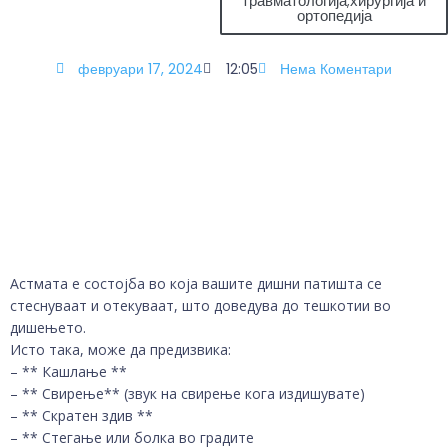
травматологија,хирургија и
ортопедија
февруари 17, 2024
12:05
Нема Коментари
Астмата е состојба во која вашите дишни патишта се
стеснуваат и отекуваат, што доведува до тешкотии во
дишењето.
Исто така, може да предизвика:
– ** Кашлање **
– ** Свирење** (звук на свирење кога издишувате)
– ** Скратен здив **
– ** Стегање или болка во градите