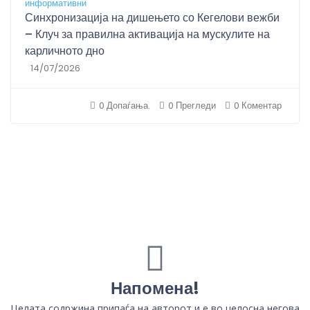
информативни
Синхронизација на дишењето со Кегелови вежби
– Клуч за правилна активација на мускулите на
карличното дно
14/07/2026
0 Допаѓања.
0 Прегледи
0 Коментар
Напомена!
Целата содржина припаѓа на авторот и е во целосна негова