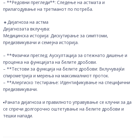
– **Редовни прегледи**: Следење на астмата и
прилагодување на третманот по потреба.
🔸️Дијагноза на астма
Дијагнозата вклучува:
Медицинска историја: Дискутирање за симптоми,
предизвикувачи и семејна историја.
– **Физички преглед: Аускултација за отежнато дишење и
проценка на функцијата на белите дробови.
– **Тестови за функција на белите дробови: Вклучувајќи
спирометрија и мерења на максималниот проток.
– **Алергиско тестирање: Идентификување на специфични
предизвикувачи.
▪️Раната дијагноза и правилното управување се клучни за да
се спречи долгорочно оштетување на белите дробови и
тешки напади.