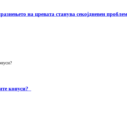
празнењето на цревата станува секојдневен пробле
ните конуси?