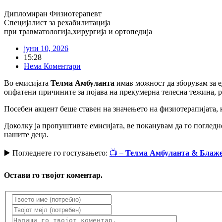
Дипломиран Физиотерапевт
Специјалист за рехабилитација
при травматологија,хирургија и ортопедија
јуни 10, 2026
15:28
Нема Коментари
Во емисијата
Телма Амбуланта
имав можност да зборувам за 
опфатени причините за појава на прекумерна телесна тежина, р
Посебен акцент беше ставен на значењето на физиотерапијата,
Доколку ја пропуштивте емисијата, ве поканувам да го погледне
нашите деца.
▶️ Погледнете го гостувањето:
📺 –
Телма Амбуланта & Блаж
Остави го твојот коментар.