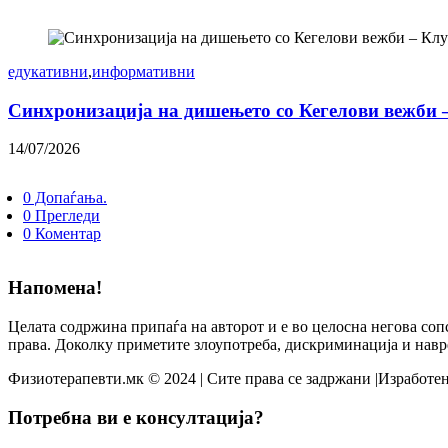
едукативни
,
информативни
Синхронизација на дишењето со Кегелови вежби 
14/07/2026
0 Допаѓања.
0 Прегледи
0 Коментар
Напомена!
Целата содржина припаѓа на авторот и е во целосна негова соп
права. Доколку приметите злоупотреба, дискриминација и навр
Физиотерапевти.мк © 2024 | Сите права се задржани |Изработен
Потребна ви е консултација?