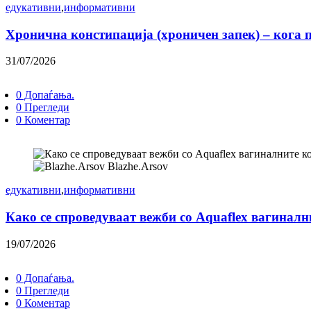
едукативни
,
информативни
Хронична констипација (хроничен запек) – кога 
31/07/2026
0 Допаѓања.
0 Прегледи
0 Коментар
Blazhe.Arsov
едукативни
,
информативни
Како се спроведуваат вежби со Aquaflex вагинал
19/07/2026
0 Допаѓања.
0 Прегледи
0 Коментар