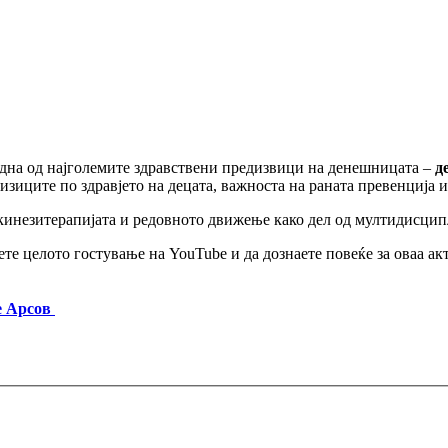
една од најголемите здравствени предизвици на денешницата –
д
изиците по здравјето на децата, важноста на раната превенција и
 кинезитерапијата и редовното движење како дел од мултидисцип
те целото гостување на YouTube и да дознаете повеќе за оваа акт
е Арсов