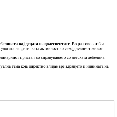
ебелината кај децата и адолесцентите
. Во разговорот беа
 улогата на физичката активност во секојдневниот живот.
линарниот пристап во справувањето со детската дебелина.
уелна тема која директно влијае врз здравјето и иднината на