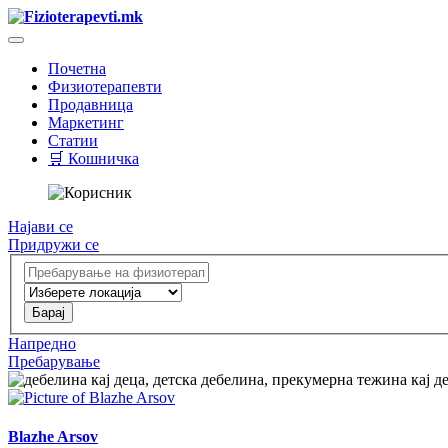
Почетна
Физиотерапевти
Продавница
Маркетинг
Статии
🛒 Кошничка
Најави се
Придружи се
Напредно
Пребарување
Blazhe Arsov