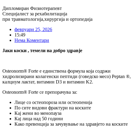
Дипломиран Физиотерапевт
Специјалист за рехабилитација
при травматологија,хирургија и ортопедија
февруари 25, 2026
15:49
Нема Коментари
Јаки коски , темели на добро здравје
Osteonorm® Forte е единствена формула која содржи
хидролизирани колагенски пептиди (говедско месо) Peptan ®,
калциум лактат, витамин D3 и витамин K2.
Osteonorm® Forte се препорачува за:
Лице со остеопороза или остеопенија
По сите видови фрактури на коските
Кај жени во менопауза
Кај лица над 50 години
Како превенција за зачувување на здравјето на коските