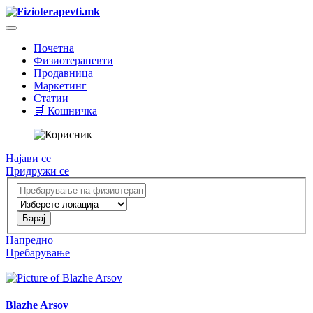
Почетна
Физиотерапевти
Продавница
Маркетинг
Статии
🛒 Кошничка
Најави се
Придружи се
Напредно
Пребарување
Blazhe Arsov