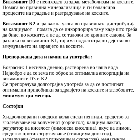
Витаминот D3
е неопходен за здрав метаболизам на коските.
Помага во правилна минерализација и ги балансира
процесите на градење и разградување на коските.
Витаминот К2
игра важна улога во правилната дистрибуција
на калциумот – помага да се инкорпорира таму каде што треба
да биде, во коските, а не да се таложи во крвните садови. За
разлика од витаминот К1, тој има подолготрајно дејство во
зачувувањето на здравјето на коските.
Препорачана доза и начин на употреба :
Возрасни: 1 кесичка дневно, растворена во чаша вода
Најдобро е да се зема по оброк за оптимална апсорпција на
витамините D3 и K2
Се препорачува долготрајна употреба за да се постигнат
оптимални придобивки за здравјето на коските и зглобовите,
минимум три месеци.
Состојки
Хидролизирани говедски колагенски пептиди, средство за
зголемување на волуменот (сорбитол), калциум лактат,
регулатор на киселост (лимонска киселина), вкус на лимон,
средство против згрутчување (силициум диоксид),
засладувачи (стевиол гликозиди и сукралоза), менахинон