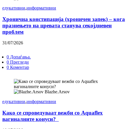
едукативни
,
информативни
Хронична констипација (хроничен запек) – кога
празнењето на цревата станува секојдневен
проблем
31/07/2026
0 Допаѓања.
0 Прегледи
0 Коментар
Blazhe.Arsov
едукативни
,
информативни
Како се спроведуваат вежби со Aquaflex
вагиналните конуси?