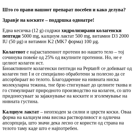
Што го прави нашиот препарат посебен и како делува?
Здравје на коските – поддршка одвнатре!
Една кесичка (12 g) содржи
хидролизирани колагенски
пептиди
5000 mg, калциум лактат 500 mg, витамин D3 2000
IU (50 µg) и витамин K2 (MK7 форма) 100 µg.
Колагенот
е најзастапениот протеин во нашето тело – тој
сочинува повеќе од 25% од вкупните протеини. Но, не е
целиот колаген ист.
Биоактивните колагенски пептиди на Peptan® се добиваат од
колаген тип I и се специјално обработени за полесно да се
апсорбираат во телото. Благодарение на нивната ниска
молекуларна тежина, тие брзо стигнуваат до целните ткива и
го стимулираат природното производство на колаген, со што
придонесуваат за зајакнување на коските и зголемување на
нивната густина.
Калциум лактат
– неопходен за силни и цврсти коски. Оваа
форма на калциум има висока растворливост и одлична
апсорпција, што значи дека лесно се користи од страна на
телото таму каде што е најпотребен.