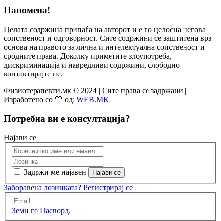
Напомена!
Целата содржина припаѓа на авторот и е во целосна негова
сопственост и одговорност. Сите содржини се заштитена врз
основа на правото за лична и интелектуална сопственост и
сродните права. Доколку приметите злоупотреба,
дискриминација и навредливи содржини, слободно
контактирајте не.
Физиотерапевти.мк © 2024 | Сите права се задржани |
Изработено со 🤍 од:
WEB.MK
Потребна ви е консултација?
Најави се
Задржи ме најавен
Заборавена лозинката?
Регистрирај се
Земи го Пасворд.