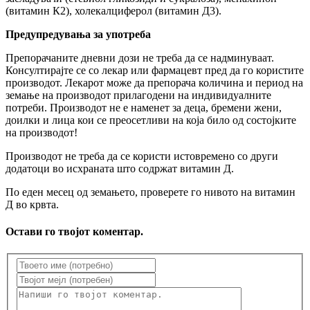
(витамин К2), холекалциферол (витамин Д3).
Предупредувања за употреба
Препорачаните дневни дози не треба да се надминуваат.
Консултирајте се со лекар или фармацевт пред да го користите
производот. Лекарот може да препорача количина и период на
земање на производот прилагодени на индивидуалните
потреби. Производот не е наменет за деца, бремени жени,
доилки и лица кои се преосетливи на која било од состојките
на производот!
Производот не треба да се користи истовремено со други
додатоци во исхраната што содржат витамин Д.
По еден месец од земањето, проверете го нивото на витамин
Д во крвта.
Остави го твојот коментар.