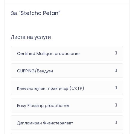
За “Stefcho Petan”
Листа на услуги
Certified Mulligan practicioner
CUPPING/Вендузи
Kинезиотејпинг практичар (CKTP)
Easy Flossing practitioner
Дипломиран Физиотерапевт