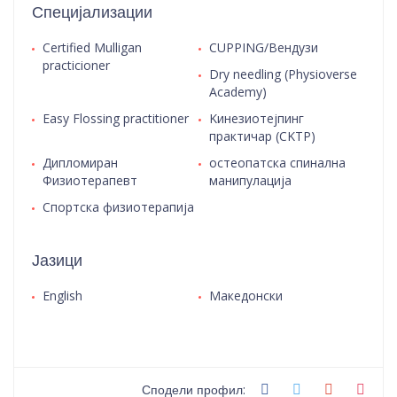
Специјализации
Certified Mulligan
CUPPING/Вендузи
practicioner
Dry needling (Physioverse
Academy)
Easy Flossing practitioner
Kинезиотејпинг
практичар (CKTP)
Дипломиран
остеопатска спинална
Физиотерапевт
манипулација
Спортска физиотерапија
Јазици
English
Македонски
Сподели профил: