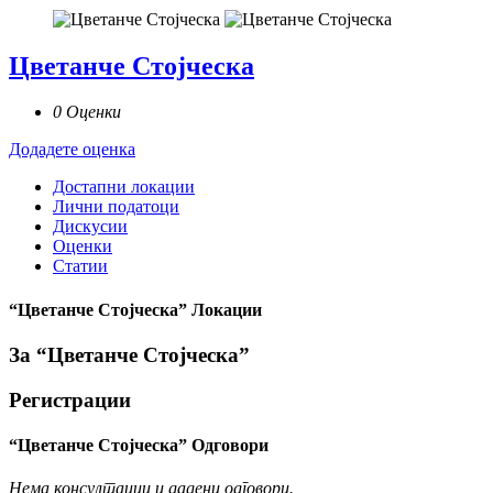
Цветанче Стојческа
0 Оценки
Додадете оценка
Достапни локации
Лични податоци
Дискусии
Оценки
Статии
“Цветанче Стојческа” Локации
За “Цветанче Стојческа”
Регистрации
“Цветанче Стојческа” Одговори
Нема консултации и дадени одговори.