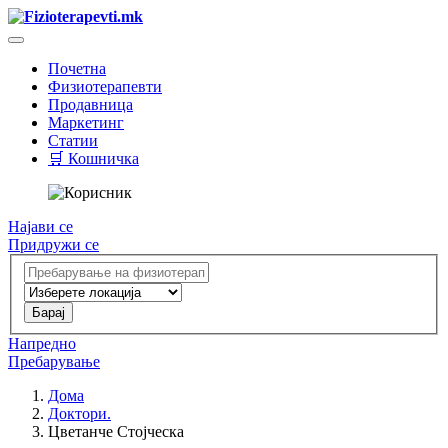
Почетна
Физиотерапевти
Продавница
Маркетинг
Статии
🛒 Кошничка
Најави се
Придружи се
Напредно
Пребарување
Дома
Доктори.
Цветанче Стојческа