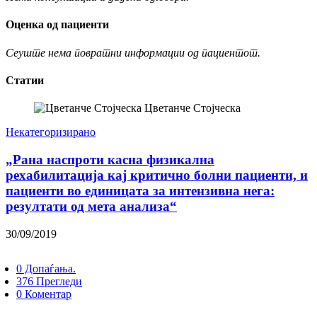
Оценка од пациенти
Сеуште нема повратни информации од пациентот.
Статии
Цветанче Стојческа
Некатегоризирано
„Рана наспроти касна физикална
рехабилитација кај критично болни пациенти, и
пациенти во единицата за интензивна нега:
резултати од мета анализа“
30/09/2019
0 Допаѓања.
376 Прегледи
0 Коментар