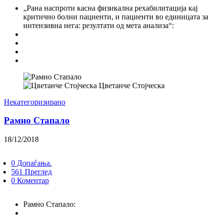
„Рана наспроти касна физикална рехабилитација кај
критично болни пациенти, и пациенти во единицата за
интензивна нега: резултати од мета анализа“:
Цветанче Стојческа
Некатегоризирано
Рамно Стапало
18/12/2018
0 Допаѓања.
561 Преглед
0 Коментар
Рамно Стапало: