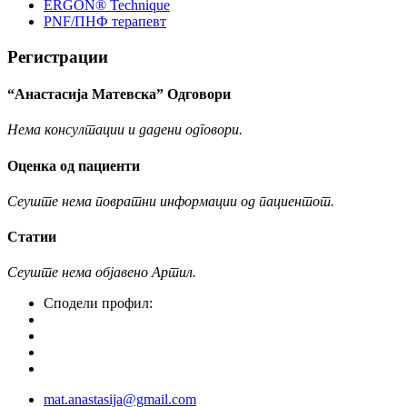
ERGON® Technique
PNF/ПНФ терапевт
Регистрации
“Анастасија Матевска” Одговори
Нема консултации и дадени одговори.
Оценка од пациенти
Сеуште нема повратни информации од пациентот.
Статии
Сеуште нема објавено Артил.
Сподели профил:
mat.anastasija@gmail.com