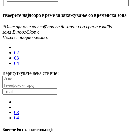
Изберете најдобро време за закажување со временска зона
*Овие временски слотови се базирани на временската
зона Europe/Skopje
Нема слободно место.
02
03
04
Верификувате дека сте вие?
03
04
Внесете Код за автентикација