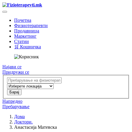
Почетна
Физиотерапевти
Продавница
Маркетинг
Статии
🛒 Кошничка
Најави се
Придружи се
Напредно
Пребарување
Дома
Доктори.
Анастасија Матевска