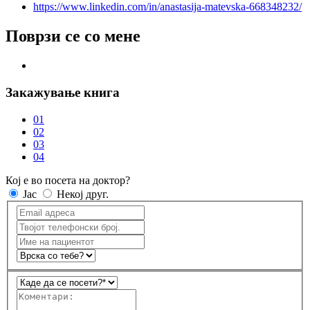
https://www.linkedin.com/in/anastasija-matevska-668348232/
Поврзи се со мене
Закажување книга
01
02
03
04
Кој е во посета на доктор?
Јас
Некој друг.