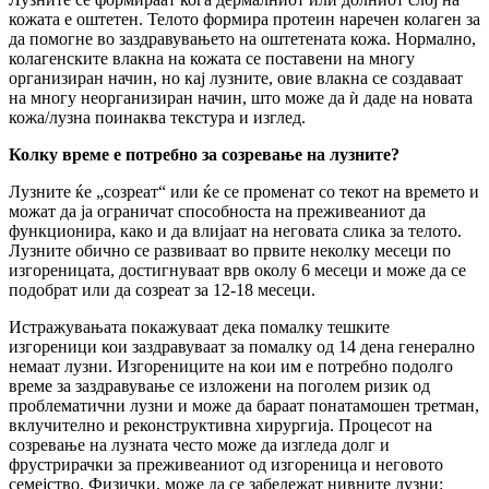
кожата е оштетен. Телото формира протеин наречен колаген за
да помогне во заздравувањето на оштетената кожа. Нормално,
колагенските влакна на кожата се поставени на многу
организиран начин, но кај лузните, овие влакна се создаваат
на многу неорганизиран начин, што може да ѝ даде на новата
кожа/лузна поинаква текстура и изглед.
Колку време е потребно за созревање на лузните?
Лузните ќе „созреат“ или ќе се променат со текот на времето и
можат да ја ограничат способноста на преживеаниот да
функционира, како и да влијаат на неговата слика за телото.
Лузните обично се развиваат во првите неколку месеци по
изгореницата, достигнуваат врв околу 6 месеци и може да се
подобрат или да созреат за 12-18 месеци.
Истражувањата покажуваат дека помалку тешките
изгореници кои заздравуваат за помалку од 14 дена генерално
немаат лузни. Изгорениците на кои им е потребно подолго
време за заздравување се изложени на поголем ризик од
проблематични лузни и може да бараат понатамошен третман,
вклучително и реконструктивна хирургија. Процесот на
созревање на лузната често може да изгледа долг и
фрустрирачки за преживеаниот од изгореница и неговото
семејство. Физички, може да се забележат нивните лузни: