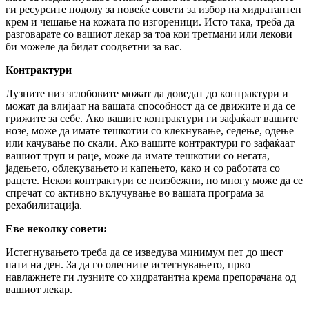
ги ресурсите подолу за повеќе совети за избор на хидратантен
крем и чешање на кожата по изгореници. Исто така, треба да
разговарате со вашиот лекар за тоа кои третмани или лекови
би можеле да бидат соодветни за вас.
Контрактури
Лузните низ зглобовите можат да доведат до контрактури и
можат да влијаат на вашата способност да се движите и да се
грижите за себе. Ако вашите контрактури ги зафаќаат вашите
нозе, може да имате тешкотии со клекнување, седење, одење
или качување по скали. Ако вашите контрактури го зафаќаат
вашиот труп и раце, може да имате тешкотии со негата,
јадењето, облекувањето и капењето, како и со работата со
рацете. Некои контрактури се неизбежни, но многу може да се
спречат со активно вклучување во вашата програма за
рехабилитација.
Еве неколку совети:
Истегнувањето треба да се изведува минимум пет до шест
пати на ден. За да го олесните истегнувањето, прво
навлажнете ги лузните со хидратантна крема препорачана од
вашиот лекар.