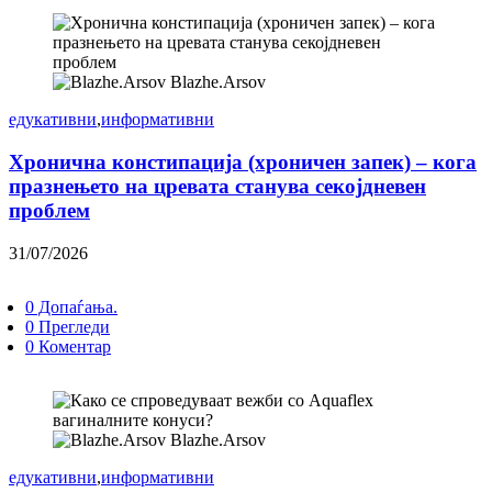
Blazhe.Arsov
едукативни
,
информативни
Хронична констипација (хроничен запек) – кога
празнењето на цревата станува секојдневен
проблем
31/07/2026
0 Допаѓања.
0 Прегледи
0 Коментар
Blazhe.Arsov
едукативни
,
информативни