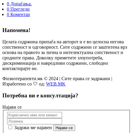
0 Допаѓања.
0 Прегледи
0 Коментар
Напомена!
Целата содржина припаѓа на авторот и е во целосна негова
сопственост и одговорност. Сите содржини се заштитена врз
основа на правото за лична и интелектуална сопственост и
сродните права. Доколку приметите злоупотреба,
дискриминација и навредливи содржини, слободно
контактирајте не.
Физиотерапевти.мк © 2024 | Сите права се задржани |
Изработено со 🤍 од:
WEB.MK
Потребна ви е консултација?
Најави се
Задржи ме најавен