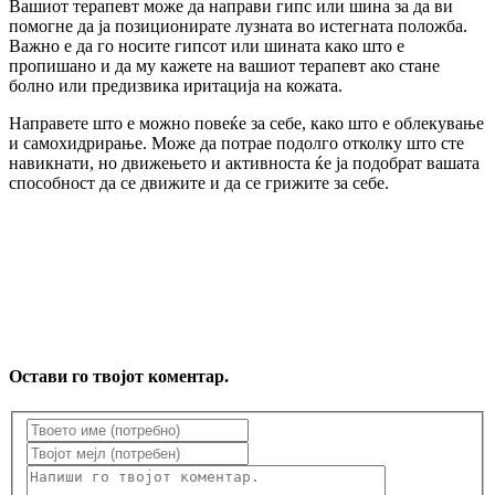
Вашиот терапевт може да направи гипс или шина за да ви
помогне да ја позиционирате лузната во истегната положба.
Важно е да го носите гипсот или шината како што е
пропишано и да му кажете на вашиот терапевт ако стане
болно или предизвика иритација на кожата.
Направете што е можно повеќе за себе, како што е облекување
и самохидрирање. Може да потрае подолго отколку што сте
навикнати, но движењето и активноста ќе ја подобрат вашата
способност да се движите и да се грижите за себе.
Остави го твојот коментар.