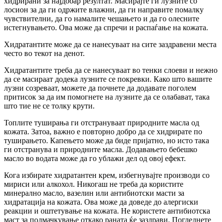
хидрирани за најдобар резултат. Масирајте ги лузните со
лосион за да ги одржите влажни, да ги направите помалку
чувствителни, да го намалите чешањето и да го олесните
истегнувањето. Ова може да спречи и распаѓање на кожата.
Хидратантите може да се нанесуваат на сите заздравени места
често во текот на денот.
Хидратантите треба да се нанесуваат во тенки слоеви и нежно
да се масираат додека лузните се покревки. Како што вашите
лузни созреваат, можете да почнете да додавате поголем
притисок за да им помогнете на лузните да се олабават, така
што тие не се толку крути.
Топлите туширања ги отстрануваат природните масла од
кожата. Затоа, важно е повторно добро да се хидрирате по
туширањето. Капењето може да биде пријатно, но исто така
ги отстранува и природните масла. Додавањето бебешко
масло во водата може да го ублажи дел од овој ефект.
Кога избирате хидратантен крем, избегнувајте производи со
мириси или алкохол. Никогаш не треба да користите
минерално масло, вазелин или антибиотски масти за
хидратација на кожата. Ова може да доведе до алергиски
реакции и оштетување на кожата. Не користете антибиотска
маст за подмачкување откако раната ќе заздрави. Погледнете