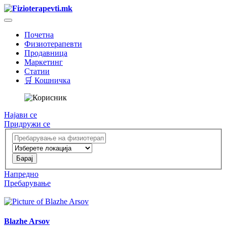
Почетна
Физиотерапевти
Продавница
Маркетинг
Статии
🛒 Кошничка
Најави се
Придружи се
Напредно
Пребарување
Blazhe Arsov