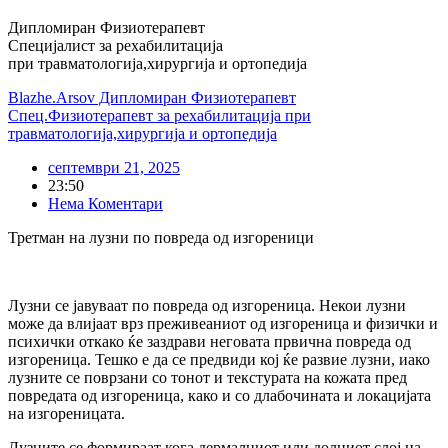
Дипломиран Физиотерапевт
Специјалист за рехабилитација
при травматологија,хирургија и ортопедија
Blazhe.Arsov Дипломиран Физиотерапевт
Спец.Физиотерапевт за рехабилитација при
травматологија,хирургија и ортопедија
септември 21, 2025
23:50
Нема Коментари
Третман на лузни по повреда од изгореници
Лузни се јавуваат по повреда од изгореница. Некои лузни
може да влијаат врз преживеаниот од изгореница и физички и
психички откако ќе заздрави неговата првична повреда од
изгореница. Тешко е да се предвиди кој ќе развие лузни, иако
лузните се поврзани со тонот и текстурата на кожата пред
повредата од изгореница, како и со длабочината и локацијата
на изгореницата.
Лузните се формираат кога дермалниот или долниот слој на