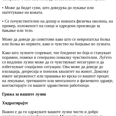
• Може да бидат суви, што доведува до пукање или
оштетување на кожата.
• Се почувствителни на допир и нивната физичка околина, на
пример, изложеност на сонце и одредени производи за
бањање или тело.
Може да доведе до симптоми како што се невропатска болка
или болка во нервите, како и чувство на боцкање во лузната.
Како што лузните созреваат, тие бледнеат во боја и стануваат
порамни, помеки и генерално помалку чувствителни. Луѓето
со видливи лузни може да се чувствуваат несигурно и да
избегнуваат социјални ситуации. Ова може да доведе до
изолација, депресија и понизок квалитет на живот. Доколку
имате загриженост или прашања во врска со вашиот процес
на лекување, третманите или менталното и физичкото здравје,
контактирајте ги вашите здравствени работници.
Грижа за вашите лузни
Хидратирајте
Важно е да ги одржувате вашите лузни чисти и добро