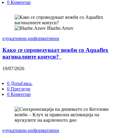
0 Коментар
Blazhe.Arsov
едукативни
,
информативни
Како се спроведуваат вежби со Aquaflex
вагиналните конуси?
19/07/2026
0 Допаѓања.
0 Прегледи
0 Коментар
едукативни
,
информативни