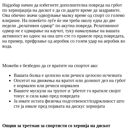
Најдобар начин да избегнете дополнителна повреда на грбот
по хернијација на дискот е да си дадете време да заздравите.
Ова обично значи одвојување малку време од спорт со големо
влијание. На повеќето луѓе ќе им треба околу една до две
недели „релативен одмор“ по акутна повреда. Релативниот
одмор не е одмарање на каучот, туку намалување на вашата
активност во однос на она што сте го правеле пред повредата,
на пример, префрлање од аеробик со голем удар на аеробик во
вода.
Можеби е безбедно да се вратите на спортот ако:
Вашата болка е целосно или речиси целосно исчезната
Опсегот на движења на вратот или долниот дел на грбот
е нормален или речиси нормален
Вашите мускули на трупот и ‘рбетот го вратиле својот
тонус и сила како пред повредата
Ја имате истата физичка подготвеност/издржливост што
сте ја имале пред појавата на дискус хернијата
Опции за третман за спортисти со хернија на дискот