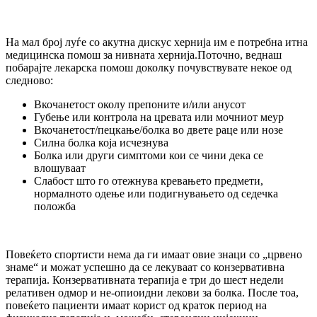
На мал број луѓе со акутна дискус хернија им е потребна итна
медицинска помош за нивната хернија.Поточно, веднаш
побарајте лекарска помош доколку почувствувате некое од
следново:
Вкочанетост околу препоните и/или анусот
Губење или контрола на цревата или мочниот меур
Вкочанетост/пецкање/болка во двете раце или нозе
Силна болка која исчезнува
Болка или други симптоми кои се чини дека се
влошуваат
Слабост што го отежнува кревањето предмети,
нормалното одење или подигнувањето од седечка
положба
Повеќето спортисти нема да ги имаат овие знаци со „црвено
знаме“ и можат успешно да се лекуваат со конзервативна
терапија. Конзервативната терапија е три до шест недели
релативен одмор и не-опиоидни лекови за болка. После тоа,
повеќето пациенти имаат корист од краток период на