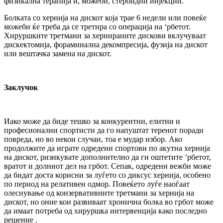
физикална терапија и, можеби, стероидни инјекции.
Болката со хернија на дискот која трае 6 недели или повеќе
можеби ќе треба да се третира со операција на ‘рбетот.
Хируршките третмани за хернираните дискови вклучуваат
дискектомија, фораминална декомпресија, фузија на дискот
или вештачка замена на дискот.
Заклучок
Иако може да биде тешко за конкурентни, елитни и
професионални спортисти да го напуштат теренот поради
повреда, но во некои случаи, тоа е мудар избор. Ако
продолжите да играте одредени спортови по акутна хернија
на дискот, ризикувате дополнително да ги оштетите ‘рбетот,
вратот и долниот дел на грбот. Сепак, одредени вежби може
да бидат доста корисни за луѓето со диксус хернија, особено
по период на релативен одмор. Повеќето луѓе наоѓаат
олеснување од конзервативните третмани за хернија на
дискот, но оние кои развиваат хронична болка во грбот може
да имаат потреба од хируршка интервенција како последно
решение .