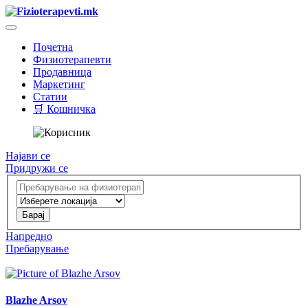
Почетна
Физиотерапевти
Продавница
Маркетинг
Статии
🛒 Кошничка
Најави се
Придружи се
Напредно
Пребарување
Blazhe Arsov