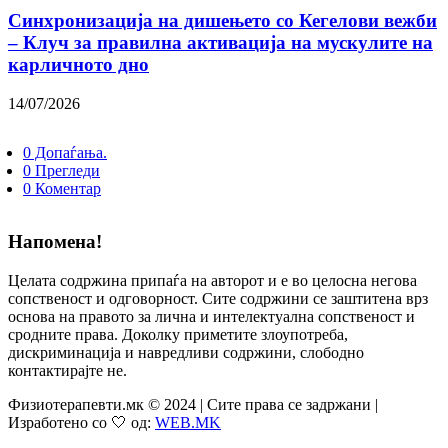
Синхронизација на дишењето со Кегелови вежби
– Клуч за правилна активација на мускулите на
карличното дно
14/07/2026
0 Допаѓања.
0 Прегледи
0 Коментар
Напомена!
Целата содржина припаѓа на авторот и е во целосна негова
сопственост и одговорност. Сите содржини се заштитена врз
основа на правото за лична и интелектуална сопственост и
сродните права. Доколку приметите злоупотреба,
дискриминација и навредливи содржини, слободно
контактирајте не.
Физиотерапевти.мк © 2024 | Сите права се задржани |
Изработено со 🤍 од:
WEB.MK