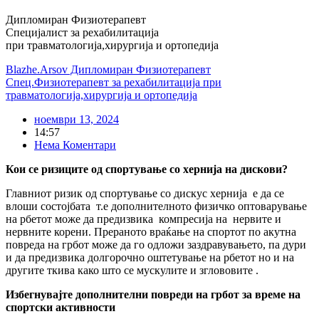
Дипломиран Физиотерапевт
Специјалист за рехабилитација
при травматологија,хирургија и ортопедија
Blazhe.Arsov Дипломиран Физиотерапевт
Спец.Физиотерапевт за рехабилитација при
травматологија,хирургија и ортопедија
ноември 13, 2024
14:57
Нема Коментари
Кои се ризиците од спортување со хернија на дискови?
Главниот ризик од спортување со дискус хернија е дa се
влоши состојбата т.е дополнителното физичко оптоварување
на рбетот може да предизвика компресија на нервите и
нервните корени. Прераното враќање на спортот по акутна
повреда на грбот може да го одложи заздравувањето, па дури
и да предизвика долгорочно оштетување на рбетот но и на
другите ткива како што се мускулите и зглововите .
Избегнувајте дополнителни повреди на грбот за време на
спортски активности