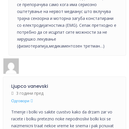
се препорачува само кога има сериозно
оштетување на нервот медианус што вклучува
трајна сензорна и моторна загуба констатирани
со електродијагностика (EMG). Сепак претходно е
потребно да се исцрпат сите можности за не
хируршко лекување
(физиотерапија,медикаментозен третман…)
Ljupco vanevski
3 години пред
Одговори
Trnenje i bolki vo sakite cuvstvo kako da drzam zar vo
racete i bolku pretezno noke nepodnoslivi bolki koi se
naizmenicni traat nekoe vreme ke snema i pak pcnuvat