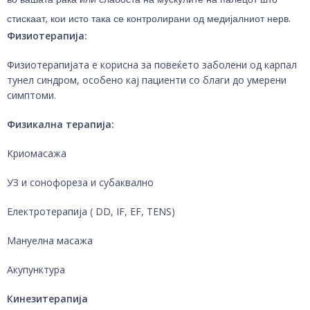
стискаат, кои исто така се контролирани од медијалниот нерв.
Физиотерапија:
Физиотерапијата е корисна за повеќето заболени од карпал
тунел синдром, особено кај пациенти со благи до умерени
симптоми.
Физикална терапија:
Криомасажа
УЗ и сонофореза и субаквално
Електротерапија ( DD, IF, EF, TENS)
Мануелна масажа
Акупунктура
Кинезитерапија