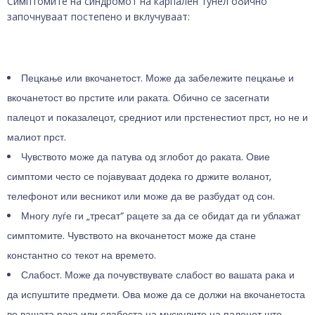
Симптомите на синдромот на карпален тунел обично
започнуваат постепено и вклучуваат:
Пецкање или вкочанетост. Може да забележите пецкање и
вкочанетост во прстите или раката. Обично се засегнати
палецот и показалецот, средниот или прстенестиот прст, но не и
малиот прст.
Чувството може да патува од зглобот до раката. Овие
симптоми често се појавуваат додека го држите воланот,
телефонот или весникот или може да ве разбудат од сон.
Многу луѓе ги „тресат“ рацете за да се обидат да ги ублажат
симптомите. Чувството на вкочанетост може да стане
константно со текот на времето.
Слабост. Може да почувствувате слабост во вашата рака и
да испуштите предмети. Ова може да се должи на вкочанетоста
во вашата рака или слабоста на мускулите на палецот што