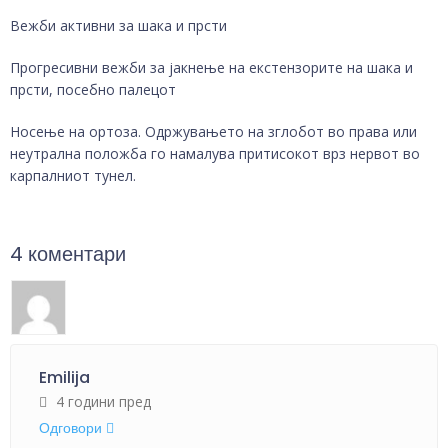
Вежби активни за шака и прсти
Прогресивни вежби за јакнење на екстензорите на шака и
прсти, посебно палецот
Носење на ортоза. Одржувањето на зглобот во права или
неутрална положба го намалува притисокот врз нервот во
карпалниот тунел.
4 коментари
Emilija
4 години пред
Одговори