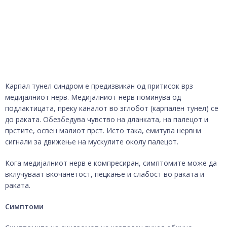
Карпал тунел синдром е предизвикан од притисок врз
медијалниот нерв. Медијалниот нерв поминува од
подлактицата, преку каналот во зглобот (карпален тунел) се
до раката. Обезбедува чувство на дланката, на палецот и
прстите, освен малиот прст. Исто така, емитува нервни
сигнали за движење на мускулите околу палецот.
Кога медијалниот нерв е компресиран, симптомите може да
вклучуваат вкочанетост, пецкање и слабост во раката и
раката.
Симптоми