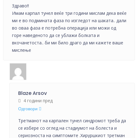
Здраво!!
Имам карпал тунел веќе три години мислам дека веќе
ми е во подмината фаза по изгледот на шаката.. дали
во оваа фаза е потребна операција или можи од
горе наведеното да се ублажи болката и
вкочанетоста.. би ми било драго да ми кажете ваше
мислење
Blaze Arsov
4 години пред
Одговори
Третманот на карпален тунел синдромот треба да
се избере со оглед на стадиумот на болеста и
сериозноста на симптомите .Хируршкиот третман