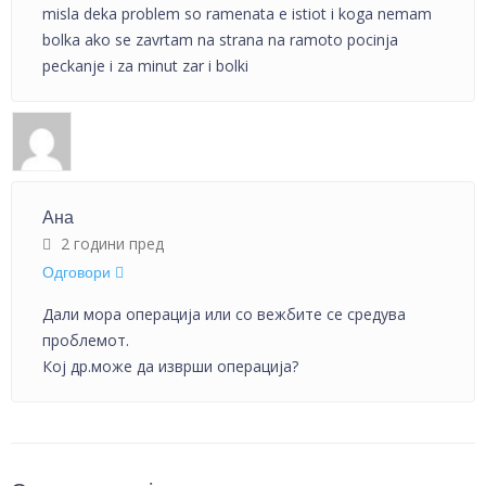
misla deka problem so ramenata e istiot i koga nemam
bolka ako se zavrtam na strana na ramoto pocinja
peckanje i za minut zar i bolki
Ана
2 години пред
Одговори
Дали мора операција или со вежбите се средува
проблемот.
Кој др.може да изврши операција?