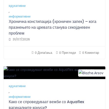
едукативни
,
информативни
Хронична констипација (хроничен запек) – кога
празнењето на цревата станува секојдневен
проблем
31/07/2026
0 Допаѓања.
0 Прегледи
0 Коментар
B
едукативни
,
информативни
Како се спроведуваат вежби со Aquaflex
вагиналните конуси?