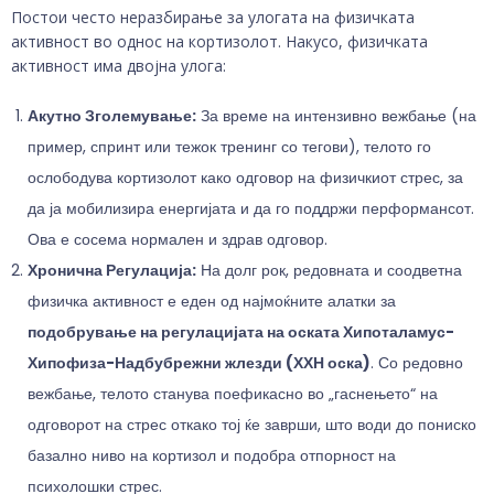
Постои често неразбирање за улогата на физичката
активност во однос на кортизолот. Накусо, физичката
активност има двојна улога:
Акутно Зголемување:
За време на интензивно вежбање (на
пример, спринт или тежок тренинг со тегови), телото го
ослободува кортизолот како одговор на физичкиот стрес, за
да ја мобилизира енергијата и да го поддржи перформансот.
Ова е сосема нормален и здрав одговор.
Хронична Регулација:
На долг рок, редовната и соодветна
физичка активност е еден од најмоќните алатки за
подобрување на регулацијата на оската Хипоталамус-
Хипофиза-Надбубрежни жлезди (ХХН оска)
. Со редовно
вежбање, телото станува поефикасно во „гаснењето“ на
одговорот на стрес откако тој ќе заврши, што води до пониско
базално ниво на кортизол и подобра отпорност на
психолошки стрес.