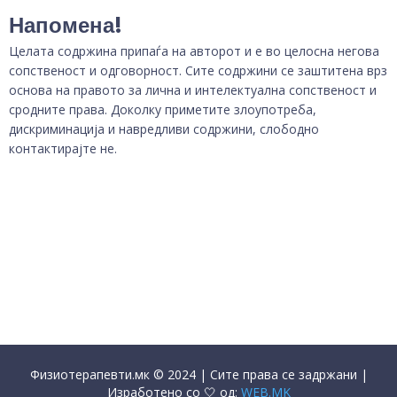
Напомена!
Целата содржина припаѓа на авторот и е во целосна негова
сопственост и одговорност. Сите содржини се заштитена врз
основа на правото за лична и интелектуална сопственост и
сродните права. Доколку приметите злоупотреба,
дискриминација и навредливи содржини, слободно
контактирајте не.
Физиотерапевти.мк © 2024 | Сите права се задржани |
Изработено со 🤍 од:
WEB.MK