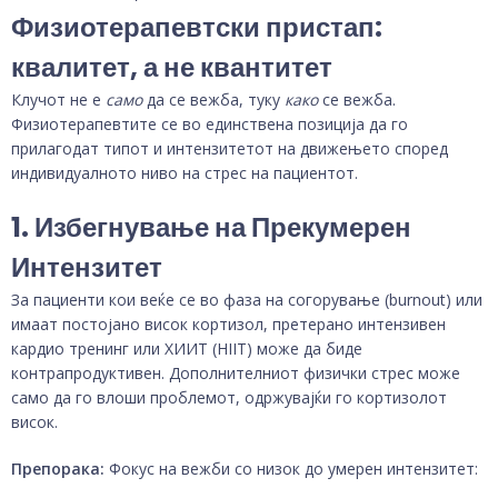
Физиотерапевтски пристап:
квалитет, а не квантитет
Клучот не е
само
да се вежба, туку
како
се вежба.
Физиотерапевтите се во единствена позиција да го
прилагодат типот и интензитетот на движењето според
индивидуалното ниво на стрес на пациентот.
1. Избегнување на Прекумерен
Интензитет
За пациенти кои веќе се во фаза на согорување (burnout) или
имаат постојано висок кортизол, претерано интензивен
кардио тренинг или ХИИТ (HIIT) може да биде
контрапродуктивен. Дополнителниот физички стрес може
само да го влоши проблемот, одржувајќи го кортизолот
висок.
Препорака:
Фокус на вежби со низок до умерен интензитет: