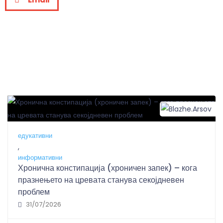
B
едукативни
,
информативни
Хронична констипација (хроничен запек) – кога
празнењето на цревата станува секојдневен
проблем
31/07/2026