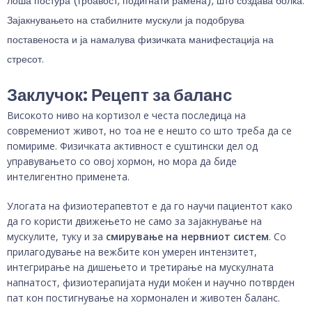
лоша постура (грбавост, подигнати рамена), што создава болка.
Зајакнувањето на стабилните мускули ја подобрува
поставеноста и ја намалува физичката манифестација на
стресот.
Заклучок: Рецепт за баланс
Високото ниво на кортизол е честа последица на
современиот живот, но тоа не е нешто со што треба да се
помириме. Физичката активност е суштински дел од
управувањето со овој хормон, но мора да биде
интелигентно применета.
Улогата на физиотерапевтот е да го научи пациентот како
да го користи движењето не само за зајакнување на
мускулите, туку и за
смирување на нервниот систем
. Со
прилагодување на вежбите кон умерен интензитет,
интегрирање на дишењето и третирање на мускулната
напнатост, физиотерапијата нуди моќен и научно потврден
пат кон постигнување на хормонален и животен баланс.