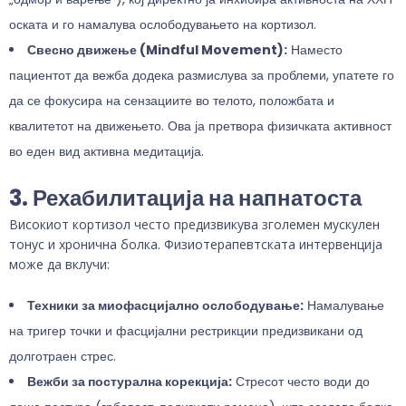
оската и го намалува ослободувањето на кортизол.
Свесно движење (Mindful Movement):
Наместо
пациентот да вежба додека размислува за проблеми, упатете го
да се фокусира на сензациите во телото, положбата и
квалитетот на движењето. Ова ја претвора физичката активност
во еден вид активна медитација.
3. Рехабилитација на напнатоста
Високиот кортизол често предизвикува зголемен мускулен
тонус и хронична болка. Физиотерапевтската интервенција
може да вклучи:
Техники за миофасцијално ослободување:
Намалување
на тригер точки и фасцијални рестрикции предизвикани од
долготраен стрес.
Вежби за постурална корекција:
Стресот често води до