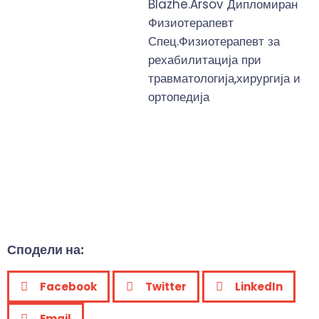
Blazhe.Arsov Дипломиран
Физиотерапевт
Спец.Физиотерапевт за
рехабилитација при
травматологија,хирургија и
ортопедија
Сподели на:
Facebook
Twitter
LinkedIn
Email