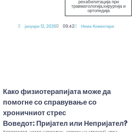
рехабилитација при
травматологија,хирургија и
ортопедија
јануари 12, 2026
09:42
Нема Коментари
Како физиотерапијата може да
помогне со справување со
хроничниот стрес
Воведот: Пријател или Непријател?
Кортизолот, често нарекуван „хормон на стресот“, игра