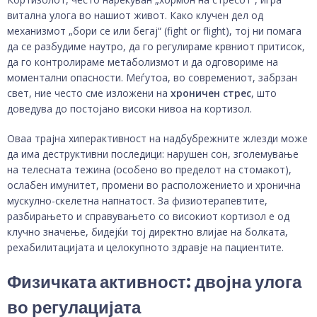
витална улога во нашиот живот. Како клучен дел од
механизмот „бори се или бегај“ (fight or flight), тој ни помага
да се разбудиме наутро, да го регулираме крвниот притисок,
да го контролираме метаболизмот и да одговориме на
моментални опасности. Меѓутоа, во современиот, забрзан
свет, ние често сме изложени на
хроничен стрес
, што
доведува до постојано високи нивоа на кортизол.
Оваа трајна хиперактивност на надбубрежните жлезди може
да има деструктивни последици: нарушен сон, зголемување
на телесната тежина (особено во пределот на стомакот),
ослабен имунитет, промени во расположението и хронична
мускулно-скелетна напнатост. За физиотерапевтите,
разбирањето и справувањето со високиот кортизол е од
клучно значење, бидејќи тој директно влијае на болката,
рехабилитацијата и целокупното здравје на пациентите.
Физичката активност: двојна улога
во регулацијата