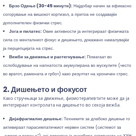
Брзо Одење (30-45 минути):
Најдобар начин за ефикасно
согорување на вишокот кортизол, а притоа не создавајќи
дополнителен физички стрес.
Јога и пилатес:
Овие активности ја интегрираат физичката
сила со менталниот фокус и дишењето, докажано намалувајќи
ја перцепцијата на стрес.
Вежби за движење и растегнување:
Помагаат во
ослободување на напнатоста акумулирана во мускулите (често
во вратот, рамената и грбот) како резултат на хроничен стрес.
2. Дишењето и фокусот
Како стручњаци за движење, физиотерапевтите може да ја
интегрираат контролата на дишењето во секоја вежба.
Дијафрагмално дишење:
Техниките за длабоко дишење го
активираат парасимпатичкиот нервен систем (системот за
„одмор и варење“), кој директно ја инхибира активноста на ХХН