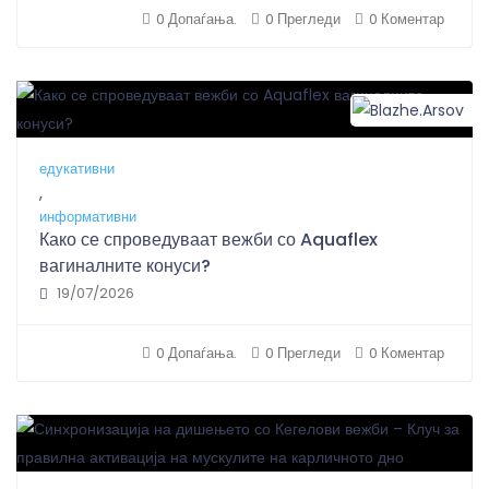
0 Допаѓања.
0 Прегледи
0 Коментар
B
едукативни
,
информативни
Како се спроведуваат вежби со Aquaflex
вагиналните конуси?
19/07/2026
0 Допаѓања.
0 Прегледи
0 Коментар