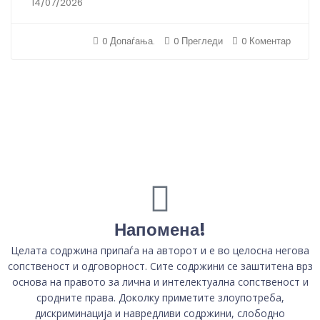
14/07/2026
0 Допаѓања.
0 Прегледи
0 Коментар
Напомена!
Целата содржина припаѓа на авторот и е во целосна негова
сопственост и одговорност. Сите содржини се заштитена врз
основа на правото за лична и интелектуална сопственост и
сродните права. Доколку приметите злоупотреба,
дискриминација и навредливи содржини, слободно