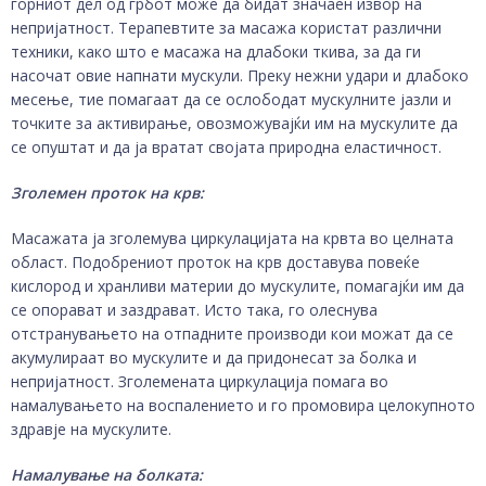
горниот дел од грбот може да бидат значаен извор на
непријатност. Терапевтите за масажа користат различни
техники, како што е масажа на длабоки ткива, за да ги
насочат овие напнати мускули. Преку нежни удари и длабоко
месење, тие помагаат да се ослободат мускулните јазли и
точките за активирање, овозможувајќи им на мускулите да
се опуштат и да ја вратат својата природна еластичност.
Зголемен проток на крв:
Масажата ја зголемува циркулацијата на крвта во целната
област. Подобрениот проток на крв доставува повеќе
кислород и хранливи материи до мускулите, помагајќи им да
се опорават и заздрават. Исто така, го олеснува
отстранувањето на отпадните производи кои можат да се
акумулираат во мускулите и да придонесат за болка и
непријатност. Зголемената циркулација помага во
намалувањето на воспалението и го промовира целокупното
здравје на мускулите.
Намалување на болката: