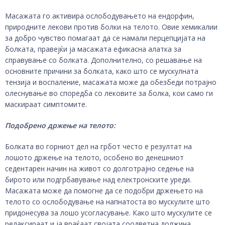
Масажата го активира ослободувањето на ендорфин,
природните лекови против болки на телото. Овие хемикалии
за добро чувство помагаат да се намали перцепцијата на
болката, правејќи ја масажата ефикасна алатка за
справување со болката. Дополнително, со решавање на
основните причини за болката, како што се мускулната
тензија и воспаление, масажата може да обезбеди потрајно
олеснување во споредба со лековите за болка, кои само ги
маскираат симптомите.
Подобрено држење на телото:
Болката во горниот дел на грбот често е резултат на
лошото држење на телото, особено во денешниот
седентарен начин на живот со долготрајно седење на
бирото или подгрбавување над електронските уреди.
Масажата може да помогне да се подобри држењето на
телото со ослободување на напнатоста во мускулите што
придонесува за лошо усогласување. Како што мускулите се
релаксираат и ја враќаат својата соодветна должина,