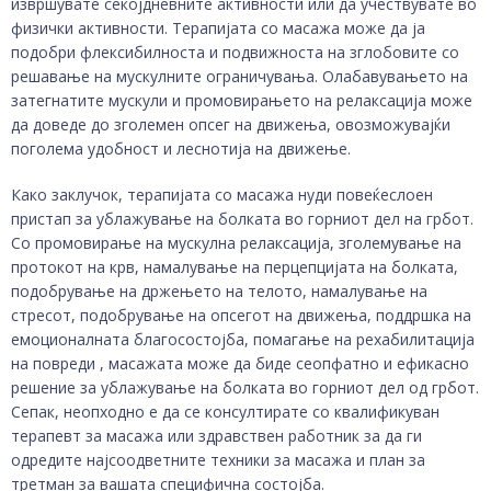
извршувате секојдневните активности или да учествувате во
физички активности. Терапијата со масажа може да ја
подобри флексибилноста и подвижноста на зглобовите со
решавање на мускулните ограничувања. Олабавувањето на
затегнатите мускули и промовирањето на релаксација може
да доведе до зголемен опсег на движења, овозможувајќи
поголема удобност и леснотија на движење.
Како заклучок, терапијата со масажа нуди повеќеслоен
пристап за ублажување на болката во горниот дел на грбот.
Со промовирање на мускулна релаксација, зголемување на
протокот на крв, намалување на перцепцијата на болката,
подобрување на држењето на телото, намалување на
стресот, подобрување на опсегот на движења, поддршка на
емоционалната благосостојба, помагање на рехабилитација
на повреди , масажата може да биде сеопфатно и ефикасно
решение за ублажување на болката во горниот дел од грбот.
Сепак, неопходно е да се консултирате со квалификуван
терапевт за масажа или здравствен работник за да ги
одредите најсоодветните техники за масажа и план за
третман за вашата специфична состојба.