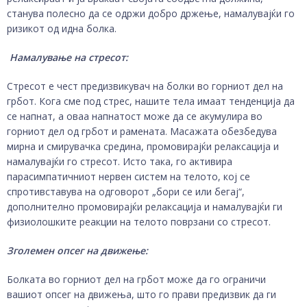
станува полесно да се одржи добро држење, намалувајќи го
ризикот од идна болка.
Намалување на стресот:
Стресот е чест предизвикувач на болки во горниот дел на
грбот. Кога сме под стрес, нашите тела имаат тенденција да
се напнат, а оваа напнатост може да се акумулира во
горниот дел од грбот и рамената. Масажата обезбедува
мирна и смирувачка средина, промовирајќи релаксација и
намалувајќи го стресот. Исто така, го активира
парасимпатичниот нервен систем на телото, кој се
спротивставува на одговорот „бори се или бегај“,
дополнително промовирајќи релаксација и намалувајќи ги
физиолошките реакции на телото поврзани со стресот.
Зголемен опсег на движење:
Болката во горниот дел на грбот може да го ограничи
вашиот опсег на движења, што го прави предизвик да ги