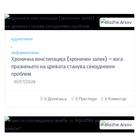
B
едукативни
,
информативни
Хронична констипација (хроничен запек) – кога
празнењето на цревата станува секојдневен
проблем
31/07/2026
0 Допаѓања.
0 Прегледи
0 Коментар
B