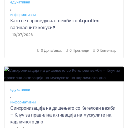
едукативни
,
информативни
Како се спроведуваат вежби со Aquaflex
вагиналните конуси?
19/07/2026
0 Допаѓања.
0 Прегледи
0 Коментар
едукативни
,
информативни
Синхронизација на дишењето со Кегелови вежби
– Клуч за правилна активација на мускулите на
карличното дно