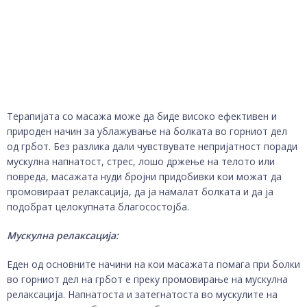
Терапијата со масажа може да биде високо ефективен и
природен начин за ублажување на болката во горниот дел
од грбот. Без разлика дали чувствувате непријатност поради
мускулна напнатост, стрес, лошо држење на телото или
повреда, масажата нуди бројни придобивки кои можат да
промовираат релаксација, да ја намалат болката и да ја
подобрат целокупната благосостојба.
Мускулна релаксација:
Еден од основните начини на кои масажата помага при болки
во горниот дел на грбот е преку промовирање на мускулна
релаксација. Напнатоста и затегнатоста во мускулите на