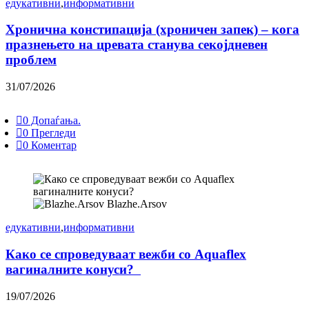
едукативни
,
информативни
Хронична констипација (хроничен запек) – кога
празнењето на цревата станува секојдневен
проблем
31/07/2026
0 Допаѓања.
0 Прегледи
0 Коментар
Blazhe.Arsov
едукативни
,
информативни
Како се спроведуваат вежби со Aquaflex
вагиналните конуси?
19/07/2026