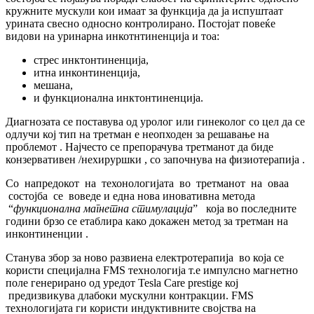
кружните мускули кои имаат за функција да ја испуштаат
урината свесно односно контролирано. Постојат повеќе
видови на уринарна инкотнтиненција и тоа:
стрес инктонтиненција,
итна инконтиненција,
мешана,
и функционална инктонтиненција.
Диагнозата се поставува од уролог или гинеколог со цел да се
одлучи кој тип на третман е неопходен за решавање на
проблемот . Најчесто се препорачува третманот да биде
конзервативен /нехируршки , со започнува на физиотерапија .
Со напредокот на техонологијата во третманот на оваа
состојба се воведе и една нова иновативна метода
“
функционална магнетна стимулација
” која во последните
години брзо се етаблира како докажен метод за третман на
инконтиненции .
Станува збор за ново развиена електротерапија во која се
користи специјална FMS технологија т.е импулсно магнетно
поле генерирано од уредот Tesla Care prestige кој
предизвикува длабоки мускулни контракции. FMS
технологијата ги користи индуктивните својства на