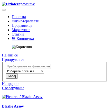
Почетна
Физиотерапевти
Продавница
Маркетинг
Статии
🛒 Кошничка
Најави се
Придружи се
Напредно
Пребарување
Blazhe Arsov