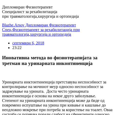
Дипломиран Физиотерапевт
Специјалист за рехабилитација
при травматологија,хирургија и ортопедија
Blazhe.Arsov Дипломиран Физиотерапевт
Спец.Физиотерапевт за рехабилитација при
травматологија,хирургија и ортопедија
септември 6, 2018
23:22
Иновативна метода во физиотерапијата за
третман на уринарната инконтиненција
Уринарната инктонтиненција претставува неспособност за
контролирање на мочниот меур односно неспособност за
задржување на урината. Доста често уринарната
инконтиненција е основа на некое друго заболување.
Степенот на уринарната инконтиненција може да биде од
повремено испуштање на урина при кивање и кашлање до
неодложно мокрење при потреба за користење на тоалет. Оваа
состојба се појавува поради слабост на сфинктерите односно