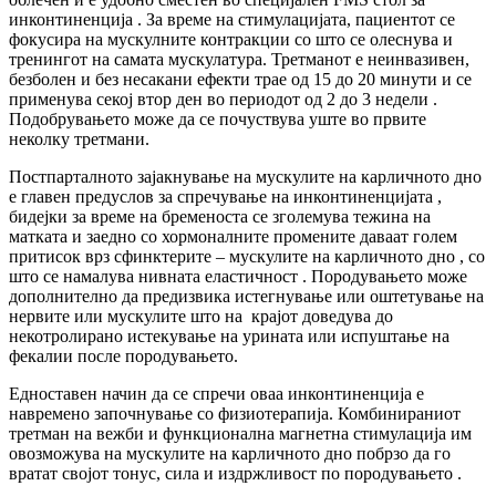
инконтиненција . За време на стимулацијата, пациентот се
фокусира на мускулните контракции со што се олеснува и
тренингот на самата мускулатура. Третманот е неинвазивен,
безболен и без несакани ефекти трае од 15 до 20 минути и се
применува секој втор ден во периодот од 2 до 3 недели .
Подобрувањето може да се почуствува уште во првите
неколку третмани.
Постпарталното зајакнување на мускулите на карличното дно
е главен предуслов за спречување на инконтиненцијата ,
бидејки за време на бременоста се зголемува тежина на
матката и заедно со хормоналните промените даваат голем
притисок врз сфинктерите – мускулите на карличното дно , со
што се намалува нивната еластичност . Породувањето може
дополнително да предизвика истегнување или оштетување на
нервите или мускулите што на крајот доведува до
некотролирано истекување на урината или испуштање на
фекалии после породувањето.
Едноставен начин да се спречи оваа инконтиненција е
навремено започнување со физиотерапија. Комбинираниот
третман на вежби и функционална магнетна стимулација им
овозможува на мускулите на карличното дно побрзо да го
вратат својот тонус, сила и издржливост по породувањето .