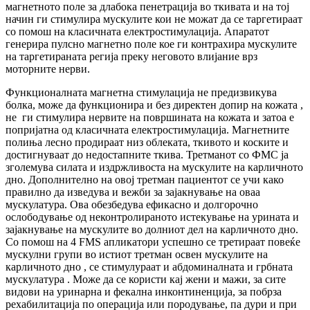
магнетното поле за длабока пенетрација во ткивата и на тој
начин ги стимулира мускулите кои не можат да се таргетираат
со помош на класичната електростимулација. Апаратот
генерира пулсно магнетно поле кое ги контрахира мускулите
на таргетираната регија преку неговото влијание врз
моторните нерви.
Функционалната магнетна стимулација не предизвикува
болка, може да функционира и без директен допир на кожата ,
не ги стимулира нервите на површината на кожата и затоа е
попријатна од класичната електростимулација. Магнетните
полиња лесно продираат низ облеката, ткивото и коските и
достигнуваат до недостапните ткива. Третманот со ФМС ја
зголемува силата и издржливоста на мускулите на карличното
дно. Дополнително на овој третман пациентот се учи како
правилно да изведува и вежби за зајакнување на оваа
мускулатура. Ова обезбедува ефикасно и долгорочно
ослободување од неконтролираното истекување на урината и
зајакнување на мускулите во долниот дел на карличното дно.
Со помош на 4 FMS апликатори успешно се третираат повеќе
мускулни групи во истиот третман освен мускулите на
карличното дно , се стимулураат и абдоминалната и грбната
мускулатура . Може да се користи кај жени и мажи, за сите
видови на уринарна и фекална инконтиненција, за побрза
рехабилитација по операција или породување, па дури и при