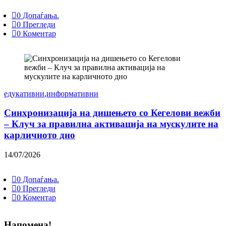
0 Допаѓања.
0 Прегледи
0 Коментар
едукативни
,
информативни
Синхронизација на дишењето со Кегелови вежби
– Клуч за правилна активација на мускулите на
карличното дно
14/07/2026
0 Допаѓања.
0 Прегледи
0 Коментар
Напомена!