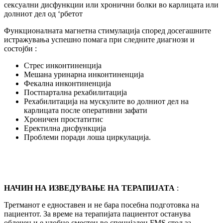
сексуални дисфункции или хронични болки во карлицата или
долниот дел од ‘рбетот
Функционалната магнетна стимулација според досегашните
истражувања успешно помага при следните диагнози и
состојби :
Стрес инконтиненција
Мешана уринарна инконтиненција
Фекална инконтиненција
Постпартална рехабилитација
Рехабилитација на мускулите во долниот дел на
карлицата после оперативни зафати
Хроничен простатитис
Еректилна дисфункција
Проблеми поради лоша циркулација.
НАЧИН НА ИЗВЕДУВАЊЕ НА ТЕРАПИЈАТА
:
Третманот е едноставен и не бара посебна подготовка на
пациентот. За време на терапијата пациентот останува
облечен и е удобно сместен во специјален FMS стол за