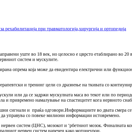
а рехабилитација при травматологија,хирургија и ортопедија
аправени уште во 18 век, но целосно е цврсто етаблирано во 20 
ервниот систем и мускулите.
ирана опрема која може да евидентира електрични или функцион
терапевтски и тренинг цели со дразнење на ткивата со контиуни
ускули или да се задржи мускулната маса во текот или по периодо
ола и привремено намалување на спастицитет кога нервното сна
шни сигнали и праќа одговори.Информациите во двата смера се 
а да управува со повеке милиони информации истовремено.
нервен систем (ЦНС), мозокот и ‘рбетниот мозок. Финалната ко
ралниот нервен систем наречен како мотонеурон.