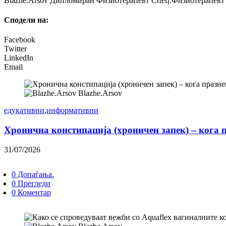
Blazhe.Arsov Дипломиран Физиотерапевт Спец.Физиотерапевт з
Сподели на:
Facebook
Twitter
LinkedIn
Email
Blazhe.Arsov
едукативни
,
информативни
Хронична констипација (хроничен запек) – кога 
31/07/2026
0 Допаѓања.
0 Прегледи
0 Коментар