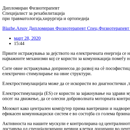
Дипломиран Физиотерапевт
Специјалист за рехабилитација
при травматологија,хирургија и ортопедија
Blazhe.Arsov Дипломиран Физиотерапевт Спец.Физиотерапевт з
март 28, 2020
15:44
Првите истражувања за дејството на електричната енергија се н
најважните механизми кој се користи за комуникација помеѓу н
Сите овие истражувања допринесоа до развој на сè пософистиц
електрично стимулирање на овие структури.
Електростимулацијата може да се искористи во диагностички ,
Електростимулација (ES) се користи за зајакнување на здрави м
опсег на движење, да се олесни доброволната моторната контр
Мозокот како централен компјутер прима вантрешни и надворе
ефикасен комуникациски систем е во состојба со голема брзин
Активноста на нашите мускули е контролирана од централниот 
доставува од специјализирани нервни клетки лоцирани во цент