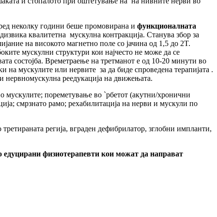
шаката и стопалото при оштетување на на нивните нерви во
 пред неколку години беше промовирана и
функционалната
едизвика квалитетна мускулна контракција. Станува збор за
ание на високото магнетно поле со јачина од 1,5 до 2T.
боките мускулни структури кои најчесто не може да се
ата состојба. Времетраење на третманот е од 10-20 минути во
и на мускулите или нервите за да биде спроведена терапијата .
 и нервномускулна реедукација на движењата.
о мускулите; пореметување во `рбетот (акутни/хронични
ија; смрзнато рамо; рехабилитација на нерви и мускули по
 третираната регија, вграден дефибрилатор, зглобни импланти,
ко едуцирани физиотерапевти кои можат да направат