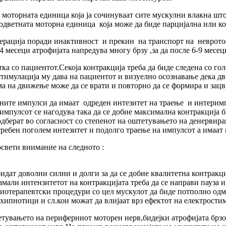
оторната единица која ја сочинуваат сите мускулни влакна што 
одветната моторна единица која може да биде парцијална или к
нерација поради инактивност и прекин на транспорт на неврот
 месеци атрофијата напредува многу брзу ,за да после 6-9 месе
а со пациентот.Секоја контракција треба да биде следена со гол
имулација му дава на пациентот и визуелно осознавање дека дви
ма на движење може да се врати и повторно да се формира и зацв
чните импулси да имаат одреден интезитет на траење и интеримп
 импулсот се нагодува така да се добие максимална контракција б
 одберат во согласност со степенот на оштетувањето на денерви
требен поголем интезитет и подолго траење на импулсот а имаат
освети внимание на следното :
бидат доволни силни и долги за да се добие квалитетна контракци
амали интензитетот на контракцијата треба да се направи пауза и
зиотерапевтски процедури со цел мускулот да биде потполно одм
хипнотици и сл.кои можат да влијаат врз ефектот на електростим
тувањето на периферниот моторен нерв,бидејки атрофијата брзо 