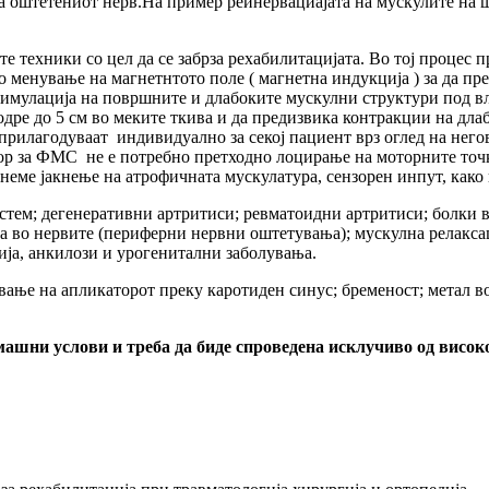
а оштетениот нерв.На пример реинервациајата на мускулите на 
е техники со цел да се забрза рехабилитацијата. Во тој процес
о менување на магнетнтото поле ( магнетна индукција ) за да пр
имулација на површните и длабоките мускулни структури под влиј
одре до 5 см во меките ткива и да предизвика контракции на дла
прилагодуваат индивидуално за секој пациент врз оглед на негов
атор за ФМС не е потребно претходно лоцирање на моторните точк
неме јакнење на атрофичната мускулатура, сензорен инпут, како
тем; дегенеративни артритиси; ревматоидни артритиси; болки в
 во нервите (периферни нервни оштетувања); мускулна релаксац
ија, анкилози и урогенитални заболувања.
ање на апликаторот преку каротиден синус; бременост; метал во
машни услови и треба да биде спроведена исклучиво од висо