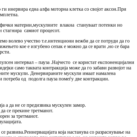
ги инервира една алфа моторна клетка со својот аксон.При
омплетна.
офички материи,мускулните влакна стануваат потенки но
ци стагнира самиот процесот.
емо волево учество т.е.интенциони вежби да се потруди да го
жењето кое е изгубено сепак е можно да се врати ,но се бара
рсти.
улсен интервал – пауза .Најчесто се користат експоненцијални
идејки само таквата контракција може да го забави развојот на
раните мускули. Денервираните мускули имаат намалена
 и потреба од подолга пауза помеѓу две контракции.
ја а да не се предизвика мускулен замор.
 да се прекине третманот.
орен за третманот.
улацијата.
се развива.Реинервацијата која настанува со разраснување на