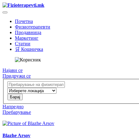
Почетна
Физиотерапевти
Продавница
Маркетинг
Статии
🛒 Кошничка
Најави се
Придружи се
Напредно
Пребарување
Blazhe Arsov