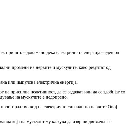
век при што е докажано дека електричната енергија е еден од
ални промени на нервите и мускулите, како резултат од
рана или импулсна електрична енергија.
т на присилна неактивност, да се задржат или да се здобијат со
бдување на мускулите е недопрено.
простираат во вид на електрични сигнали по нервите.Овој
манда која на мускулот му кажува да изврши движење се