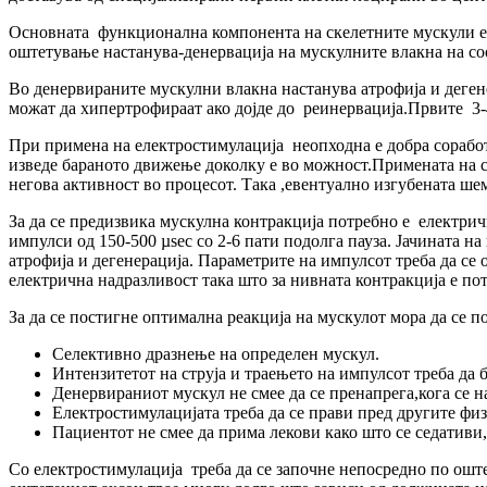
Основната функционална компонента на скелетните мускули е м
оштетување настанува-денервација на мускулните влакна на со
Во денервираните мускулни влакна настанува атрофија и деге
можат да хипертрофираат ако дојде до реинервација.Првите 3-4
При примена на електростимулација неопходна е добра соработк
изведе бараното движење доколку е во можност.Примената на ст
негова активност во процесот. Така ,евентуално изгубената ше
За да се предизвика мускулна контракција потребно e електри
импулси од 150-500 µsec со 2-6 пати подолга пауза. Јачината на
атрофија и дегенерација. Параметрите на импулсот треба да се
електрична надразливост така што за нивната контракција е по
За да се постигне оптимална реакција на мускулот мора да се п
Селективно дразнење на определен мускул.
Интензитетот на струја и траењето на импулсот треба да 
Денервираниот мускул не смее да се пренапрега,кога се н
Електростимулацијата треба да се прави пред другите фи
Пациентот не смее да прима лекови како што се седативи,
Со електростимулација треба да се започне непосредно по оште