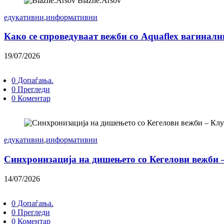
Blazhe.Arsov
едукативни
,
информативни
Како се спроведуваат вежби со Aquaflex вагинал
19/07/2026
0 Допаѓања.
0 Прегледи
0 Коментар
едукативни
,
информативни
Синхронизација на дишењето со Кегелови вежби 
14/07/2026
0 Допаѓања.
0 Прегледи
0 Коментар