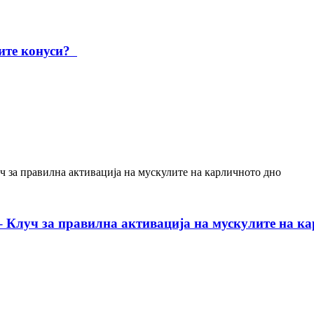
ните конуси?
– Клуч за правилна активација на мускулите на к