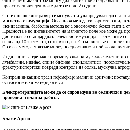
оштетениот аксон трае многу долго,што зависи од должината н
проксималниот дел може да трае и до 2 години.
Со технолошкиот развој се менуваат и унапредуваат досегашнит
магнетна стимулација
. Оваа нова метода го користи рапиднот
неинвазивна, безболна метода која овозможува безконтактна ст
Предноста е во интензитетот на магнетото поле кое може да пр
достигнат со стандардната електростимулација. Третманите се 
серија од 10 третмани, секој втор ден. Со користење на аплик
Со оваа метода можеме многу поедноставно и побрзо да постиг
Индикации за третман: пореметувања на мускулоскелетниот сис
лумбалгии, ишијас, спина бифида, спондилитис); пореметувања
фрактури;спортски повреди;контрола на болка, мускулна атроф
Контраиндикации: траен пејсмејкер; малигни аритмии; поставув
остеосинтетски материјал и сл.
Електротерапијата може да се спроведува во болнички и до
проценка и план за работа.
Блаже Арсов