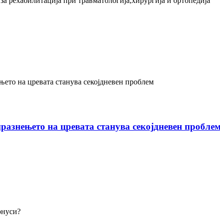
а рехабилитација при травматологија,хирургија и ортопедија
празнењето на цревата станува секојдневен пробле