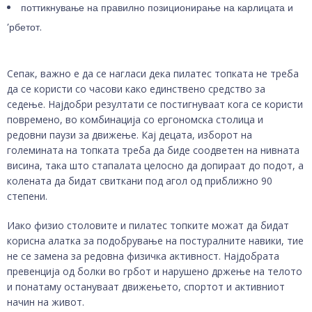
поттикнување на правилно позиционирање на карлицата и
’рбетот.
Сепак, важно е да се нагласи дека пилатес топката не треба
да се користи со часови како единствено средство за
седење. Најдобри резултати се постигнуваат кога се користи
повремено, во комбинација со ергономска столица и
редовни паузи за движење. Кај децата, изборот на
големината на топката треба да биде соодветен на нивната
висина, така што стапалата целосно да допираат до подот, а
колената да бидат свиткани под агол од приближно 90
степени.
Иако физио столовите и пилатес топките можат да бидат
корисна алатка за подобрување на постуралните навики, тие
не се замена за редовна физичка активност. Најдобрата
превенција од болки во грбот и нарушено држење на телото
и понатаму остануваат движењето, спортот и активниот
начин на живот.