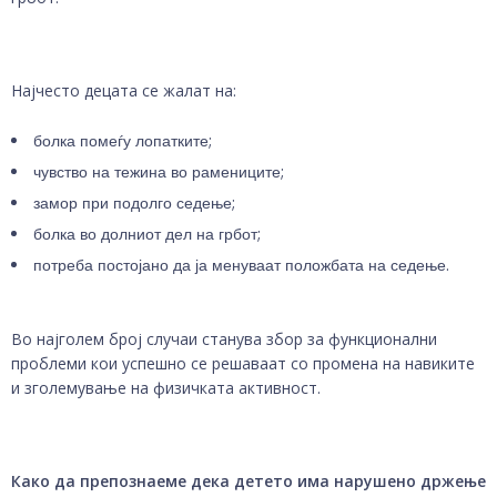
Најчесто децата се жалат на:
болка помеѓу лопатките;
чувство на тежина во рамениците;
замор при подолго седење;
болка во долниот дел на грбот;
потреба постојано да ја менуваат положбата на седење.
Во најголем број случаи станува збор за функционални
проблеми кои успешно се решаваат со промена на навиките
и зголемување на физичката активност.
Како да препознаеме дека детето има нарушено држење