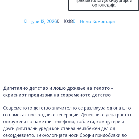
травматологија,хирургија и
ортопедија
јуни 12, 2026
10:18
Нема Коментари
Дигитално детство и лошо држење на телото –
скриениот предизвик на современото детство
Современото детство значително се разликува од она што
го паметат претходните генерации. Денешните деца растат
опкружени со паметни телефони, таблети, компјутери и
други дигитални уреди кои станаа неизбежен дел од
секојдневието. Технологијата носи бројни придобивки во