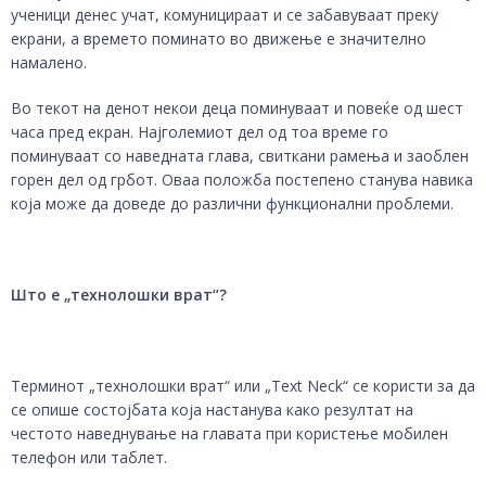
ученици денес учат, комуницираат и се забавуваат преку
екрани, а времето поминато во движење е значително
намалено.
Во текот на денот некои деца поминуваат и повеќе од шест
часа пред екран. Најголемиот дел од тоа време го
поминуваат со наведната глава, свиткани рамења и заоблен
горен дел од грбот. Оваа положба постепено станува навика
која може да доведе до различни функционални проблеми.
Што е „технолошки врат“?
Терминот „технолошки врат“ или „Text Neck“ се користи за да
се опише состојбата која настанува како резултат на
честото наведнување на главата при користење мобилен
телефон или таблет.