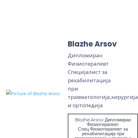
Blazhe Arsov
Дипломиран
Физиотерапевт
Специјалист за
рехабилитација
при
травматологија,хирургија
и ортопедија
Blazhe.Arsov Дипломиран
Физиотерапевт
Спец.Физиотерапевт за
рехабилитација при