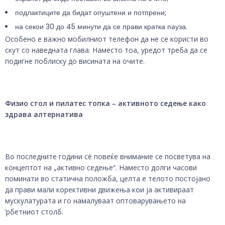
подлактиците да бидат опуштени и потпрени;
на секои 30 до 45 минути да се прави кратка пауза.
Особено е важно мобилниот телефон да не се користи во
скут со наведната глава. Наместо тоа, уредот треба да се
подигне поблиску до висината на очите.
Физио стол и пилатес топка – активното седење како
здрава алтернатива
Во последните години сè повеќе внимание се посветува на
концептот на „активно седење“. Наместо долги часови
поминати во статична положба, целта е телото постојано
да прави мали корективни движења кои ја активираат
мускулатурата и го намалуваат оптоварувањето на
’рбетниот столб.