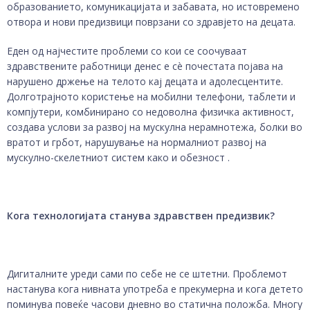
образованието, комуникацијата и забавата, но истовремено
отвора и нови предизвици поврзани со здравјето на децата.
Еден од најчестите проблеми со кои се соочуваат
здравствените работници денес е сè почестата појава на
нарушено држење на телото кај децата и адолесцентите.
Долготрајното користење на мобилни телефони, таблети и
компјутери, комбинирано со недоволна физичка активност,
создава услови за развој на мускулна нерамнотежа, болки во
вратот и грбот, нарушување на нормалниот развој на
мускулно-скелетниот систем како и обезност .
Кога технологијата станува здравствен предизвик?
Дигиталните уреди сами по себе не се штетни. Проблемот
настанува кога нивната употреба е прекумерна и кога детето
поминува повеќе часови дневно во статична положба. Многу