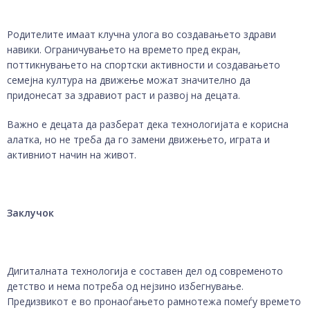
Родителите имаат клучна улога во создавањето здрави
навики. Ограничувањето на времето пред екран,
поттикнувањето на спортски активности и создавањето
семејна култура на движење можат значително да
придонесат за здравиот раст и развој на децата.
Важно е децата да разберат дека технологијата е корисна
алатка, но не треба да го замени движењето, играта и
активниот начин на живот.
Заклучок
Дигиталната технологија е составен дел од современото
детство и нема потреба од нејзино избегнување.
Предизвикот е во пронаоѓањето рамнотежа помеѓу времето