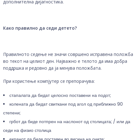
дополнителна дијагностика.
Како правилно да седи детето?
Правилното седење не значи совршено исправена положба
во текот на целиот ден. Најважно е телото да има добра
поддршка и редовно да ја менува положбата.
При користење компјутер се препорачува:
стапалата да бидат целосно поставени на подот;
колената да бидат свиткани под агол од приближно 90
степени;
грбот да биде потпрен на наслонот од столицата; / или да
седи на физио столица
екранот да биде поставен во висина на очите;