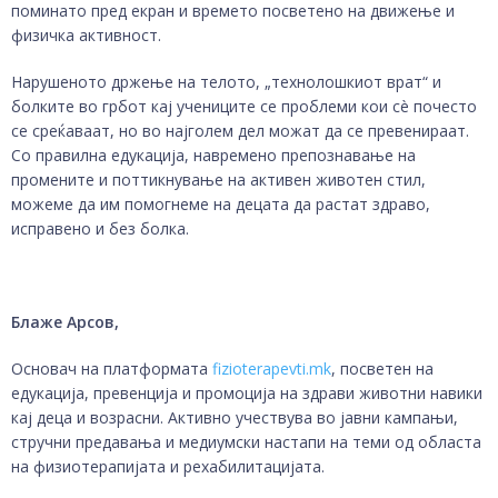
поминато пред екран и времето посветено на движење и
физичка активност.
Нарушеното држење на телото, „технолошкиот врат“ и
болките во грбот кај учениците се проблеми кои сè почесто
се среќаваат, но во најголем дел можат да се превенираат.
Со правилна едукација, навремено препознавање на
промените и поттикнување на активен животен стил,
можеме да им помогнеме на децата да растат здраво,
исправено и без болка.
Блаже Арсов,
Основач на платформата
fizioterapevti.mk
, посветен на
едукација, превенција и промоција на здрави животни навики
кај деца и возрасни. Активно учествува во јавни кампањи,
стручни предавања и медиумски настапи на теми од областа
на физиотерапијата и рехабилитацијата.