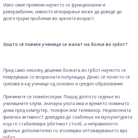
Иако овие промени најчесто се функционални и
реверзибилни, нивното игнорирање може да доведе до
долготрајни проблеми во зрелата возраст.
Зошто сè повеќе ученици се жалат на болки во грбот?
Пред само неколку децении болката во грбот најчесто се
поврзуваше со возрасната популација. Денес сè почесто се
среќава и кај ученици од основно и средно образование.
Причините се повеќеслојни. Покрај долгото седење во
училишните клупи, значајна улога има и времето поминато
дома пред компјутер, телефон или телевизор. Недоволната
физичка активност доведува до слабеење на мускулатурата
која го стабилизира ’рбетниот столб, а неправилното
држење дополнително го зголемува оптоварувањето врз
грбот.