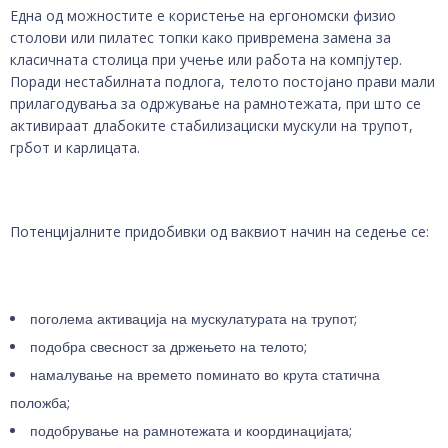
Една од можностите е користење на ергономски физио
столови или пилатес топки како привремена замена за
класичната столица при учење или работа на компјутер.
Поради нестабилната подлога, телото постојано прави мали
прилагодувања за одржување на рамнотежата, при што се
активираат длабоките стабилизациски мускули на трупот,
грбот и карлицата.
Потенцијалните придобивки од ваквиот начин на седење се:
поголема активација на мускулатурата на трупот;
подобра свесност за држењето на телото;
намалување на времето поминато во крута статична
положба;
подобрување на рамнотежата и координацијата;