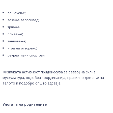
пешачење;
возење велосипед;
трчање;
пливање;
танцување;
игра на отворено;
рекреативни спортови.
Физичката активност придонесува за развој на силна
мускулатура, подобра координација, правилно држење на
телото и подобро општо здравје.
Улогата на родителите