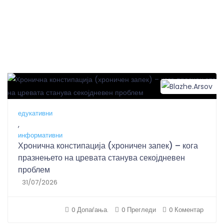
B
едукативни
,
информативни
Хронична констипација (хроничен запек) – кога
празнењето на цревата станува секојдневен
проблем
31/07/2026
0 Допаѓања.
0 Прегледи
0 Коментар