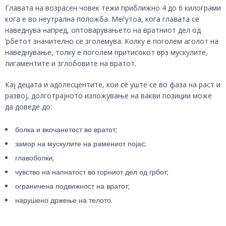
Главата на возрасен човек тежи приближно 4 до 6 килограми
кога е во неутрална положба. Меѓутоа, кога главата се
наведнува напред, оптоварувањето на вратниот дел од
’рбетот значително се зголемува. Колку е поголем аголот на
наведнување, толку е поголем притисокот врз мускулите,
лигаментите и зглобовите на вратот.
Кај децата и адолесцентите, кои сè уште се во фаза на раст и
развој, долготрајното изложување на вакви позиции може
да доведе до:
болка и вкочанетост во вратот;
замор на мускулите на рамениот појас;
главоболки;
чувство на напнатост во горниот дел од грбот;
ограничена подвижност на вратот;
нарушено држење на телото.