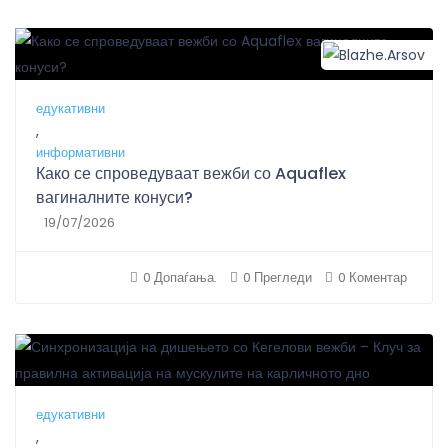
B
едукативни
,
информативни
Како се спроведуваат вежби со Aquaflex
вагиналните конуси?
19/07/2026
0 Допаѓања.
0 Прегледи
0 Коментар
едукативни
,