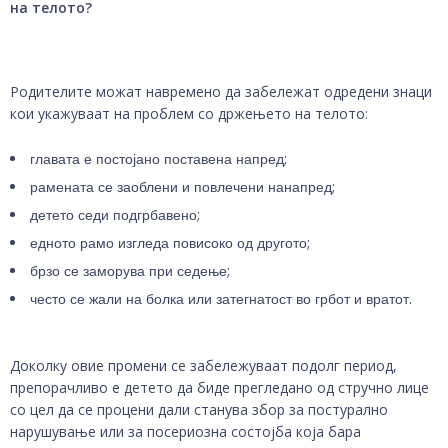
на телото?
Родителите можат навремено да забележат одредени знаци
кои укажуваат на проблем со држењето на телото:
главата е постојано поставена напред;
рамената се заоблени и повлечени нанапред;
детето седи подгрбавено;
едното рамо изгледа повисоко од другото;
брзо се заморува при седење;
често се жали на болка или затегнатост во грбот и вратот.
Доколку овие промени се забележуваат подолг период,
препорачливо е детето да биде прегледано од стручно лице
со цел да се процени дали станува збор за постурално
нарушување или за посериозна состојба која бара