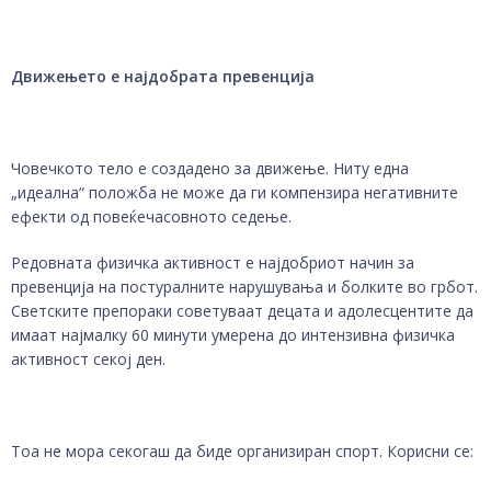
Движењето е најдобрата превенција
Човечкото тело е создадено за движење. Ниту една
„идеална“ положба не може да ги компензира негативните
ефекти од повеќечасовното седење.
Редовната физичка активност е најдобриот начин за
превенција на постуралните нарушувања и болките во грбот.
Светските препораки советуваат децата и адолесцентите да
имаат најмалку 60 минути умерена до интензивна физичка
активност секој ден.
Тоа не мора секогаш да биде организиран спорт. Корисни се: