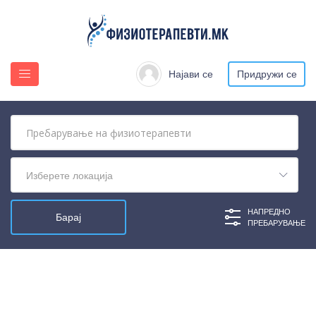
Најави се
Придружи се
Изберете локација
НАПРЕДНО
ПРЕБАРУВАЊЕ