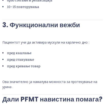
брзо стегање и релаксација
10–15 повторувања
3. Функционални вежби
Пациентот учи да активира мускули на карлично дно :
пред кашлање
пред станување
пред кревање товар
Ова значително ја намалува можноста за протекување на
урина .
Дали PFMT навистина помага?