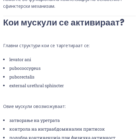
сфинктерски механизам.
Кои мускули се активираат?
Главни структури кои се таргетираат се:
levator ani
pubococcygeus
puborectalis
external urethral sphincter
Овие мускули овозможуваат:
затворање на уретрата
контрола на интраабдоминален притисок
подобра континенција при физичка активност