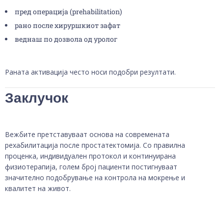
пред операција (prehabilitation)
рано после хируршкиот зафат
веднаш по дозвола од уролог
Раната активација често носи подобри резултати.
Заклучок
Вежбите претставуваат основа на современата
рехабилитација после простатектомија. Со правилна
проценка, индивидуален протокол и континуирана
физиотерапија, голем број пациенти постигнуваат
значително подобрување на контрола на мокрење и
квалитет на живот.