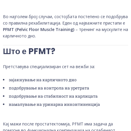
Во најголем број случаи, состојбата постепено се подобрува
со правилна рехабилитација. Еден од најважните пристапи е
PFMT (Pelvic Floor Muscle Training)
– тренинг на мускулите на
карличното дно.
Што е PFMT?
Претставува специјализиран сет на вежби за:
зајакнување на карличното дно
подобрување на контрола на уретрата
подобрување на стабилност на карлицата
намалување на уринарна инконтиненција
Кај мажи после простатектомија, PFMT има задача да
помогне во функционална компензација на ослабениот