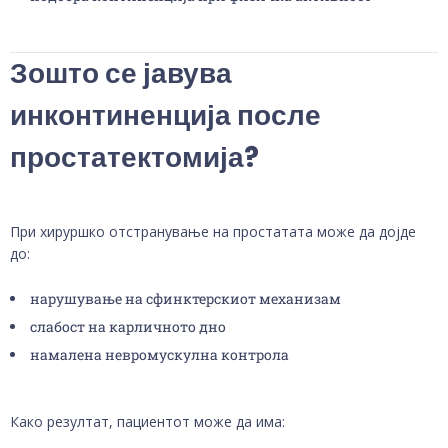
Зошто се јавува
инконтиненција после
простатектомија?
При хируршко отстранување на простатата може да дојде
до:
нарушување на сфинктерскиот механизам
слабост на карличното дно
намалена невромускулна контрола
Како резултат, пациентот може да има: