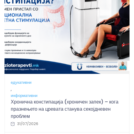
B
едукативни
,
информативни
Хронична констипација (хроничен запек) – кога
празнењето на цревата станува секојдневен
проблем
31/07/2026