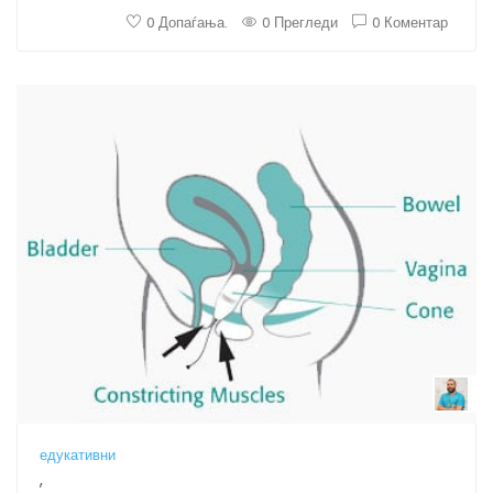
0 Допаѓања.
0 Прегледи
0 Коментар
B
едукативни
,