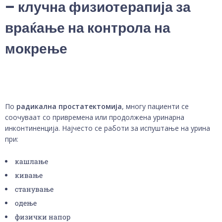
– клучна физиотерапија за
враќање на контрола на
мокрење
По
радикална простатектомија
, многу пациенти се
соочуваат со привремена или продолжена уринарна
инконтиненција. Најчесто се работи за испуштање на урина
при:
кашлање
кивање
станување
одење
физички напор