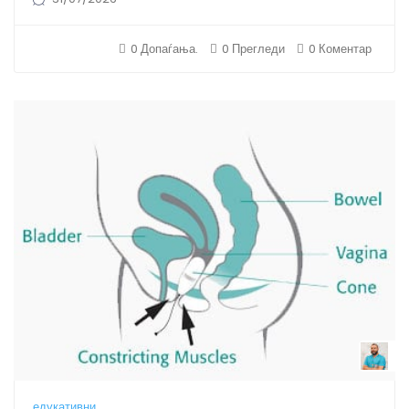
0 Допаѓања.
0 Прегледи
0 Коментар
B
едукативни