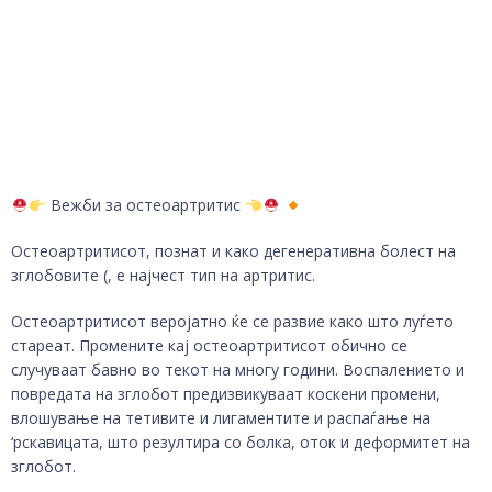
Вежби за остеоартритис
Остеоартритисот, познат и како дегенеративна болест на
зглобовите (, е најчест тип на артритис.
Остеоартритисот веројатно ќе се развие како што луѓето
стареат. Промените кај остеоартритисот обично се
случуваат бавно во текот на многу години. Воспалението и
повредата на зглобот предизвикуваат коскени промени,
влошување на тетивите и лигаментите и распаѓање на
‘рскавицата, што резултира со болка, оток и деформитет на
зглобот.