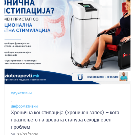
B
едукативни
,
информативни
Хронична констипација (хроничен запек) – кога
празнењето на цревата станува секојдневен
проблем
31/07/2026