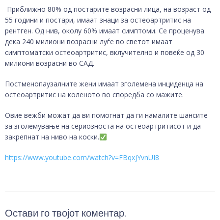
Приближно 80% од постарите возрасни лица, на возраст од
55 години и постари, имаат знаци за остеоартритис на
рентген. Од нив, околу 60% имаат симптоми. Се проценува
дека 240 милиони возрасни луѓе во светот имаат
симптоматски остеоартритис, вклучително и повеќе од 30
милиони возрасни во САД.
Постменопаузалните жени имаат зголемена инциденца на
остеоартритис на коленото во споредба со мажите.
Овие вежби можат да ви помогнат да ги намалите шансите
за зголемување на сериозноста на остеоартритисот и да
закрепнат на ниво на коски.
https://www.youtube.com/watch?v=FBqxjYvnUI8
Остави го твојот коментар.