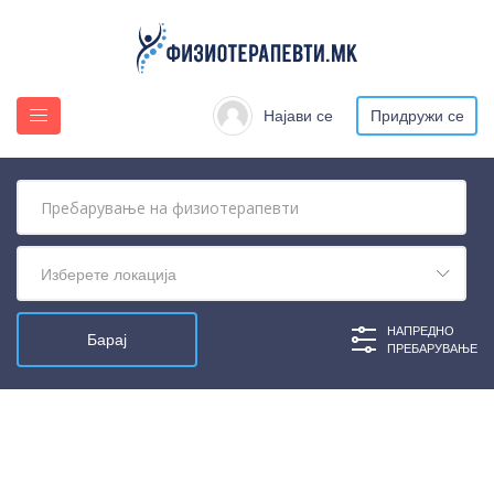
Најави се
Придружи се
Изберете локација
НАПРЕДНО
ПРЕБАРУВАЊЕ