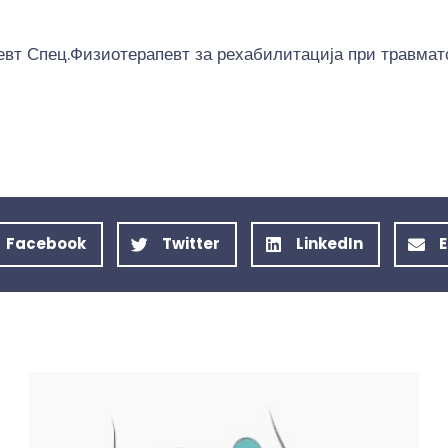
т Спец.Физиотерапевт за рехабилитација при травматол
Facebook
Twitter
LinkedIn
E