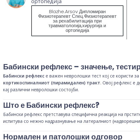
ортопедија
Blazhe.Arsov Дипломиран
Физиотерапевт Спец.Физиотерапевт
за рехабилитација при
травматологија,хирургија и
ортопедија
Бабински рефлекс – значење, тести
Бабински рефлекс
е важен невролошки тест кој се користи за
кортикоспиналниот (пирамидален) тракт
. Овој рефлекс е 
кај различни невролошки состојби.
Што е Бабински рефлекс?
Бабински рефлекс претставува специфична реакција на прстит
испитува со нежно надразнување на латералниот (надворешнио
Нормален и патолошки одговор