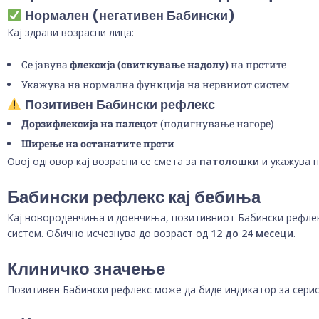
Нормален (негативен Бабински)
Кај здрави возрасни лица:
Се јавува
флексија (свиткување надолу)
на прстите
Укажува на нормална функција на нервниот систем
Позитивен Бабински рефлекс
Дорзифлексија на палецот
(подигнување нагоре)
Ширење на останатите прсти
Овој одговор кај возрасни се смета за
патолошки
и укажува 
Бабински рефлекс кај бебиња
Кај новороденчиња и доенчиња, позитивниот Бабински рефле
систем. Обично исчезнува до возраст од
12 до 24 месеци
.
Клиничко значење
Позитивен Бабински рефлекс може да биде индикатор за серио