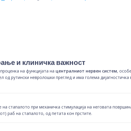
рање и клиничка важност
 проценка на функцијата на
централниот нервен систем
, особ
дел од рутински невролошки преглед и има голема дијагностичка
е на стапалото при механичка стимулација на неговата површина
т) раб на стапалото, од петата кон прстите.