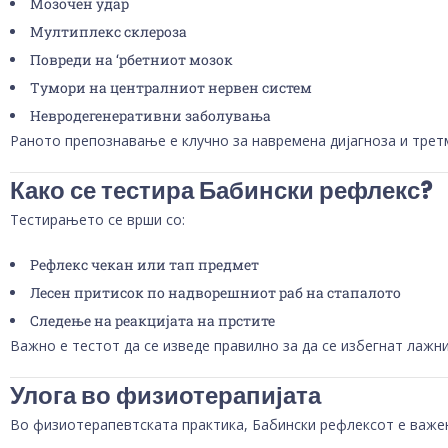
Мозочен удар
Мултиплекс склероза
Повреди на ‘рбетниот мозок
Тумори на централниот нервен систем
Невродегенеративни заболувања
Раното препознавање е клучно за навремена дијагноза и трет
Како се тестира Бабински рефлекс?
Тестирањето се врши со:
Рефлекс чекан или тап предмет
Лесен притисок по надворешниот раб на стапалото
Следење на реакцијата на прстите
Важно е тестот да се изведе правилно за да се избегнат лажни
Улога во физиотерапијата
Во физиотерапевтската практика, Бабински рефлексот е важен