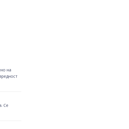
ено на
 вредност
. Се