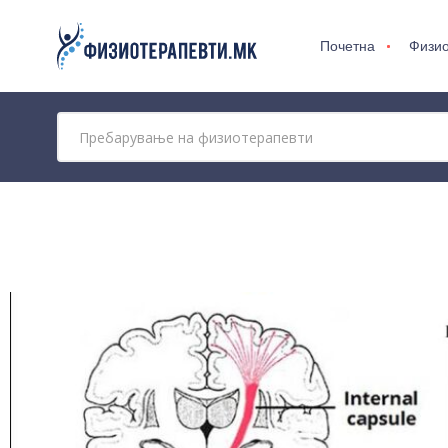
Почетна
Физио