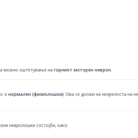
на можно оштетување на
горниот моторен неврон
.
кс е
нормален (физиолошки)
. Ова се должи на незрелоста на н
зни невролошки состојби, како: