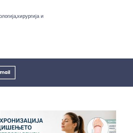
огија,хирургија и
mail