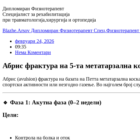
Дипломиран Физиотерапевт
Специјалист за рехабилитација
при травматологија,хирургија и ортопедија
Blazhe.Arsov Дипломиран Физиотерапевт Спец.Физиотерапевт з
февруари 24, 2026
09:35
Нема Коментари
Абрис фрактура на 5-та метатарзална к
Абрис (avulsion) фрактура на базата на
Петта метатарзална коск
спортски активности или незгодно газење. Во најголем број сл
🔹 Фаза 1: Акутна фаза (0–2 недели)
Цели:
Контрола на болка и оток