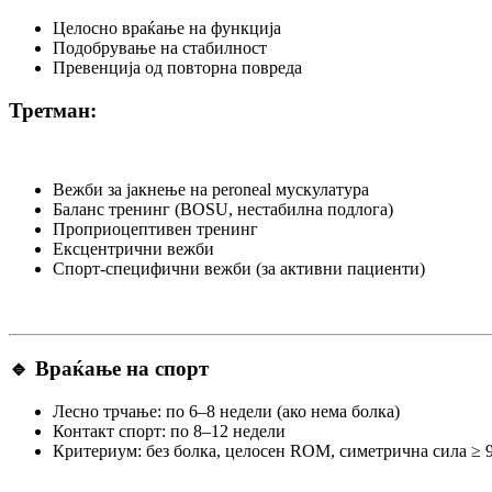
Целосно враќање на функција
Подобрување на стабилност
Превенција од повторна повреда
Третман:
Вежби за јакнење на peroneal мускулатура
Баланс тренинг (BOSU, нестабилна подлога)
Проприоцептивен тренинг
Ексцентрични вежби
Спорт-специфични вежби (за активни пациенти)
🔹 Враќање на спорт
Лесно трчање: по 6–8 недели (ако нема болка)
Контакт спорт: по 8–12 недели
Критериум: без болка, целосен ROM, симетрична сила ≥