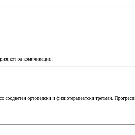
 ризикот од компликации.
 со соодветен ортопедски и физиотерапевтски третман. Прогресив