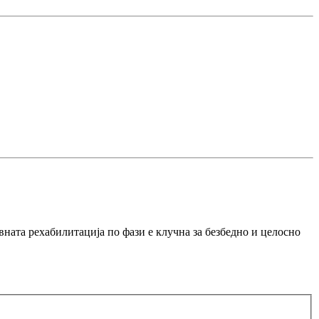
ната рехабилитација по фази е клучна за безбедно и целосно