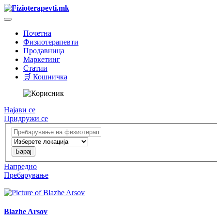
Почетна
Физиотерапевти
Продавница
Маркетинг
Статии
🛒 Кошничка
Најави се
Придружи се
Напредно
Пребарување
Blazhe Arsov