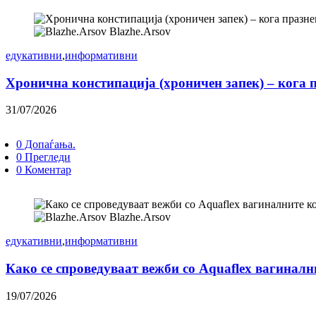
Blazhe.Arsov
едукативни
,
информативни
Хронична констипација (хроничен запек) – кога 
31/07/2026
0 Допаѓања.
0 Прегледи
0 Коментар
Blazhe.Arsov
едукативни
,
информативни
Како се спроведуваат вежби со Aquaflex вагинал
19/07/2026