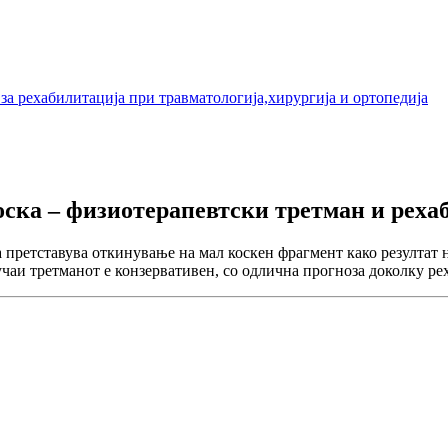
а рехабилитација при травматологија,хирургија и ортопедија
оска – физиотерапевтски третман и реха
а
претставува откинување на мал коскен фрагмент како резултат н
учаи третманот е конзервативен, со одлична прогноза доколку ре