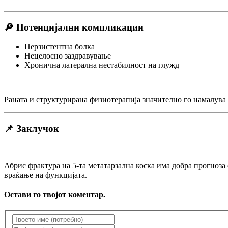
🔎 Потенцијални компликации
Перзистентна болка
Нецелосно заздравување
Хронична латерална нестабилност на глужд
Раната и структурирана физиотерапија значително го намалува
📌 Заклучок
Абрис фрактура на 5-та метатарзална коска има добра прогноза
враќање на функцијата.
Остави го твојот коментар.