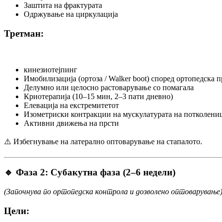
Заштита на фрактурата
Одржување на циркулација
Третман:
кинезиотејпинг
Имобилизација (ортоза / Walker boot) според ортопедска 
Делумно или целосно растоварување со помагала
Криотерапија (10–15 мин, 2–3 пати дневно)
Елевација на екстремитетот
Изометриски контракции на мускулатурата на потколени
Активни движења на прсти
⚠️ Избегнување на латерално оптоварување на стапалото.
🔹 Фаза 2: Субакутна фаза (2–6 недели)
(Започнува по ортопедска контрола и дозволено оптоварување
Цели: