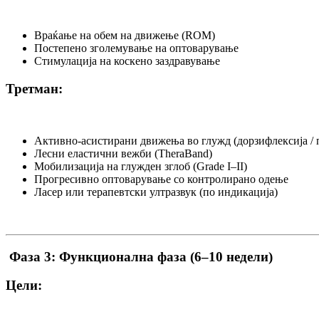
Враќање на обем на движење (ROM)
Постепено зголемување на оптоварување
Стимулација на коскено заздравување
Третман:
Активно-асистирани движења во глужд (дорзифлексија / 
Лесни еластични вежби (TheraBand)
Мобилизација на глужден зглоб (Grade I–II)
Прогресивно оптоварување со контролирано одење
Ласер или терапевтски ултразвук (по индикација)
Фаза 3: Функционална фаза (6–10 недели)
Цели: