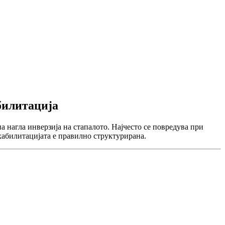
билитација
а нагла инверзија на стапалото. Најчесто се повредува при
хабилитацијата е правилно структурирана.