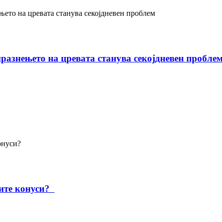
празнењето на цревата станува секојдневен пробле
ните конуси?